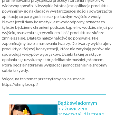
promieniowania przyspiesza procesy starzenia się skóry w
widoczny sposób. Niezwykle istotna jest aplikacja produktu –
powinniśmy go nakładać w wystarczającej ilości i powtarzać tę
aplikację co parę godzin oraz po każdym wyjściu z wody.
Nawet jeżeli dany kosmetyk jest wodoodporny, oznacza to
tyle, że będziemy chronieni podczas kąpieli w wodzie, ale już po
wyjściu, osuszeniu się ręcznikiem. ilość produktu na skórze
zmniejsza się. Dlatego należy nałożyć go ponownie. Nie
zapominajmy też o smarowaniu twarzy. Do twarzy wybierajmy
produkty o lżejszej konsystencji, które nie zatykają porów, nie
spowodują wysypów wyprysków. Dzięki takiej praktyce
opalania się, uzyskamy skórę delikatnie muśniętę słońcem,
która będzie naturalnie wyglądać i jednocześnie nie zrobimy
sobie krzywdy.
Więcej na ten temat przeczytamy np. na stronie
https://ohmyface.pl/.
Bądź świadomym
plażowiczem:
przeczytaj, dlaczego