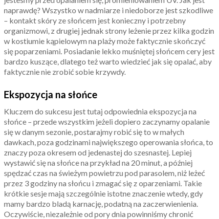
naprawdę? Wszystko w nadmiarze i niedoborze jest szkodliwe
– kontakt skóry ze słońcem jest konieczny i potrzebny
organizmowi, z drugiej jednak strony leżenie przez kilka godzin
w kostiumie kąpielowym na plaży może faktycznie skończyć
się poparzeniami. Posiadanie lekko muśniętej słońcem cery jest
bardzo kuszące, dlatego też warto wiedzieć jak się opalać, aby
faktycznie nie zrobić sobie krzywdy.
Ekspozycja na słońce
Kluczem do sukcesu jest tutaj odpowiednia ekspozycja na
słońce – przede wszystkim jeżeli dopiero zaczynamy opalanie
się w danym sezonie, postarajmy robić się to w małych
dawkach, poza godzinami największego operowania słońca, to
znaczy poza okresem od jedenastej do szesnastej. Lepiej
wystawić się na słońce na przykład na 20 minut, a później
spędzać czas na świeżym powietrzu pod parasolem, niż leżeć
przez 3 godziny na słońcu i zmagać się z oparzeniami. Takie
krótkie sesje mają szczególnie istotne znaczenie wtedy, gdy
mamy bardzo bladą karnację, podatną na zaczerwienienia.
Oczywiście, niezależnie od pory dnia powinniśmy chronić