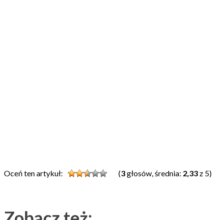
Oceń ten artykuł:
(
3
głosów, średnia:
2,33
z 5)
Zobacz też: