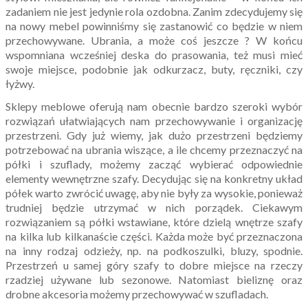
zadaniem nie jest jedynie rola ozdobna. Zanim zdecydujemy się
na nowy mebel powinniśmy się zastanowić co będzie w niem
przechowywane. Ubrania, a może coś jeszcze ? W końcu
wspomniana wcześniej deska do prasowania, też musi mieć
swoje miejsce, podobnie jak odkurzacz, buty, ręczniki, czy
łyżwy.
Sklepy meblowe oferują nam obecnie bardzo szeroki wybór
rozwiązań ułatwiających nam przechowywanie i organizację
przestrzeni. Gdy już wiemy, jak dużo przestrzeni będziemy
potrzebować na ubrania wiszące, a ile chcemy przeznaczyć na
półki i szuflady, możemy zacząć wybierać odpowiednie
elementy wewnętrzne szafy. Decydując się na konkretny układ
półek warto zwrócić uwagę, aby nie były za wysokie, ponieważ
trudniej będzie utrzymać w nich porządek. Ciekawym
rozwiązaniem są półki wstawiane, które dzielą wnętrze szafy
na kilka lub kilkanaście części. Każda może być przeznaczona
na inny rodzaj odzieży, np. na podkoszulki, bluzy, spodnie.
Przestrzeń u samej góry szafy to dobre miejsce na rzeczy
rzadziej używane lub sezonowe. Natomiast bieliznę oraz
drobne akcesoria możemy przechowywać w szufladach.