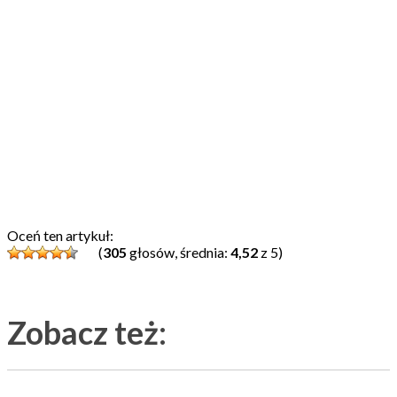
Oceń ten artykuł:
(
305
głosów, średnia:
4,52
z 5)
Zobacz też: