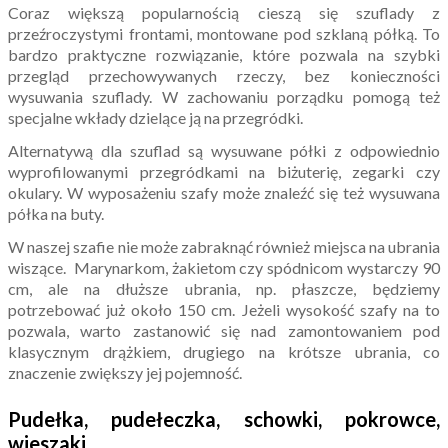
Coraz większą popularnością cieszą się szuflady z
przeźroczystymi frontami, montowane pod szklaną półką. To
bardzo praktyczne rozwiązanie, które pozwala na szybki
przegląd przechowywanych rzeczy, bez konieczności
wysuwania szuflady. W zachowaniu porządku pomogą też
specjalne wkłady dzielące ją na przegródki.
Alternatywą dla szuflad są wysuwane półki z odpowiednio
wyprofilowanymi przegródkami na biżuterię, zegarki czy
okulary. W wyposażeniu szafy może znaleźć się też wysuwana
półka na buty.
W naszej szafie nie może zabraknąć również miejsca na ubrania
wiszące. Marynarkom, żakietom czy spódnicom wystarczy 90
cm, ale na dłuższe ubrania, np. płaszcze, będziemy
potrzebować już około 150 cm. Jeżeli wysokość szafy na to
pozwala, warto zastanowić się nad zamontowaniem pod
klasycznym drążkiem, drugiego na krótsze ubrania, co
znaczenie zwiększy jej pojemność.
Pudełka, pudełeczka, schowki, pokrowce,
wieszaki