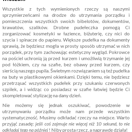
Wszystkie z tych wymienionych rzeczy są naszymi
sprzymierzeńcami na drodze do utrzymania porządku i
pomieszczenia wszystkich swoich bibelotów, dokumentów,
krawatów, szalików. Drobne pudełeczka pomogą Ci
zorganizować kosmetyki w łazience, biżuterię, czy nici do
szycia i spinacze do papieru. Większe pudełka na dokumenty
sprawią, że będziesz mogła w prosty sposób utrzymać w nich
porządek, przy tym zachowując estetyczny wygląd. Pokrowce
na pościel uchronią ją przed kurzem i umożliwią trzymanie jej
pod łóżkiem, czy na szafie, bez obawy przed kurzem, czy
sierścią naszego pupila. Świetnym rozwiązaniem są też pudełka
na buty w plastikowymi okienkami. Dzięki temu, nie będziesz
przetrząsać wszystkich pudełek przy szukaniu czerwonych
szpilek, a i widząc co posiadasz w szafie łatwiej będzie Ci
skompletować stylizację na dany dzień.
Nie możemy się jednak oszukiwać, powodzenie w
utrzymywaniu porządku może nam przede wszystkim
systematyczność. Musimy odkładać rzeczy na miejsce. Warto
przyjąć zasadę:
jeśli coś zajmuje nie więcej niż 10 sekund, to nie
odkładaj tego na później
! Niby prosta rzecz, a naprawdę działa!