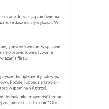
tasz o radę dotyczącą zamówienia
ażne, że dasz mu się wykazać. W
stnieją pewne kwestie, w sprawie
e się o prawidłowe używanie
iązania flirtu.
ą słyszeć komplementy, tak więc
wy. Później już będzie łatwiej –
 które wspomina najgorzej.
em. Jednak taką znajomość trzeba
j znajomości. Jak to robić? Oto