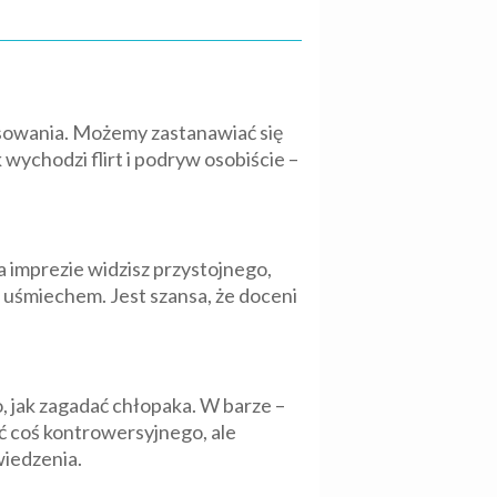
esowania. Możemy zastanawiać się
wychodzi flirt i podryw osobiście –
 imprezie widzisz przystojnego,
 uśmiechem. Jest szansa, że doceni
 jak zagadać chłopaka. W barze –
yć coś kontrowersyjnego, ale
wiedzenia.