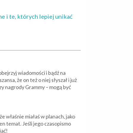
 i te, których lepiej unikać
obejrzyj wiadomości i bądź na
ansa, że on też o niej słyszał i już
 czy nagrody Grammy – mogą być
oże właśnie miałaś w planach, jako
ten temat. Jeśli jego czasopismo
iać!