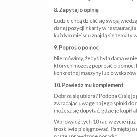
8. Zapytaj o opinię
Ludzie chcą dzielić się swoją wied
danej pozycji z karty w restauracj
każdym miejscu znajdą się tematy 
9. Poproś o pomoc
Nie mówimy, żebyś była damą w nieb
których możesz poprosić o pomoc. 
konkretnej maszyny lub o wskazówki
10. Powiedz mu komplement
Dobrze się ubiera? Podoba Ci się j
zwracając uwagę na jego spinki do 
możesz się dopytać, gdzie je kupił 
Wprowadź tych 10 rad w życie i ju
troskliwie pielęgnować. Pamiętaj o
nasze sprawdzone porady: