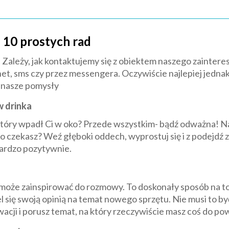
 10 prostych rad
Zależy, jak kontaktujemy się z obiektem naszego zainter
et, sms czy przez messengera. Oczywiście najlepiej jednak 
 nasze pomysły
w drinka
który wpadł Ci w oko? Przede wszystkim- bądź odważna! Na
 czekasz? Weź głęboki oddech, wyprostuj się i z podejdź z
bardzo pozytywnie.
że zainspirować do rozmowy. To doskonały sposób na to,
el się swoją opinią na temat nowego sprzętu. Nie musi to b
acji i porusz temat, na który rzeczywiście masz coś do po