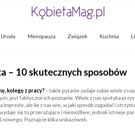
Uroda
Menopauza
Związek
Kuchnia
L
ta – 10 skutecznych sposobów
ę, kolegę z pracy?
– takie pytanie zadaje sobie wiele z n
n, jest faktyczne ich poznanie. Wiele z nas spotyka przy
a imprezie, ale ile z nas wie, w jaki sposób zagadać i utr
 wydaje się to przerażające i niemożliwe, jednak istnieje 
ś nowego. Poznajcie kilka wskazówek.