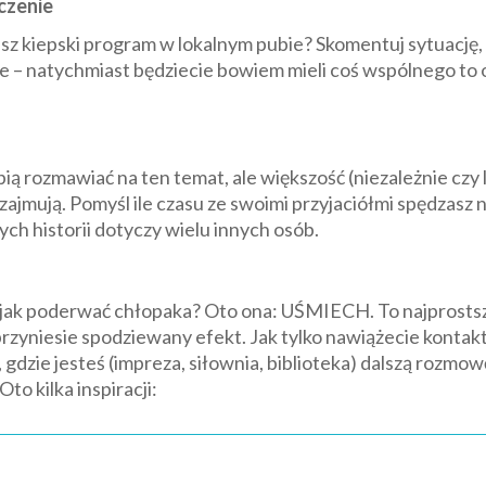
czenie
z kiepski program w lokalnym pubie? Skomentuj sytuację, 
 – natychmiast będziecie bowiem mieli coś wspólnego to o
pią rozmawiać na ten temat, ale większość (niezależnie czy l
zajmują. Pomyśl ile czasu ze swoimi przyjaciółmi spędzasz 
h historii dotyczy wielu innych osób.
y jak poderwać chłopaka? Oto ona: UŚMIECH. To najprosts
 przyniesie spodziewany efekt. Jak tylko nawiążecie kontakt
, gdzie jesteś (impreza, siłownia, biblioteka) dalszą rozmo
to kilka inspiracji: