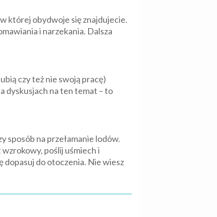
w której obydwoje się znajdujecie.
mawiania i narzekania. Dalsza
ubią czy też nie swoją pracę)
na dyskusjach na ten temat – to
zy sposób na przełamanie lodów.
 wzrokowy, poślij uśmiech i
wę dopasuj do otoczenia. Nie wiesz