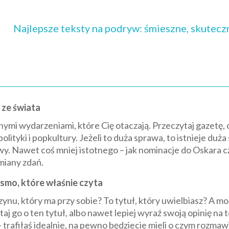
Najlepsze teksty na podryw: śmieszne, skuteczne
 ze świata
nymi wydarzeniami, które Cię otaczają. Przeczytaj gazetę, 
lityki i popkultury. Jeżeli to duża sprawa, to istnieje duża sz
y. Nawet coś mniej istotnego – jak nominacje do Oskara
iany zdań.
ismo, które właśnie czyta
zynu, który ma przy sobie? To tytuł, który uwielbiasz? A m
aj go o ten tytuł, albo nawet lepiej wyraź swoją opinię na 
trafiłaś idealnie, na pewno będziecie mieli o czym rozmaw