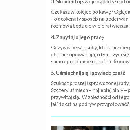
3. Skomentuj swoje najbliższe oto
Czekasz w kolejce po kawę? Oglądas
To doskonały sposób na poderwanie
rozmowa będzie o wiele łatwiejsza.
4. Zapytaj o jego pracę
Oczywiście są osoby, które nie cier
chętnie opowiadają, o tym czym się 
samo upodobanie odnośnie firmowyc
5. Uśmiechnij się i powiedz cześć
Szukasz prostej i sprawdzonej rad
Szczery uśmiech – najlepiej biały –
przywitaj się. W zależności od tego
jaki tekst na podryw przygotować? O