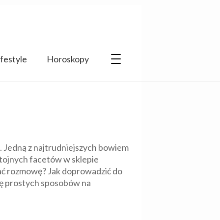
ifestyle
Horoskopy
as. Jedną z najtrudniejszych bowiem
stojnych facetów w sklepie
zymać rozmowę? Jak doprowadzić do
parę prostych sposobów na