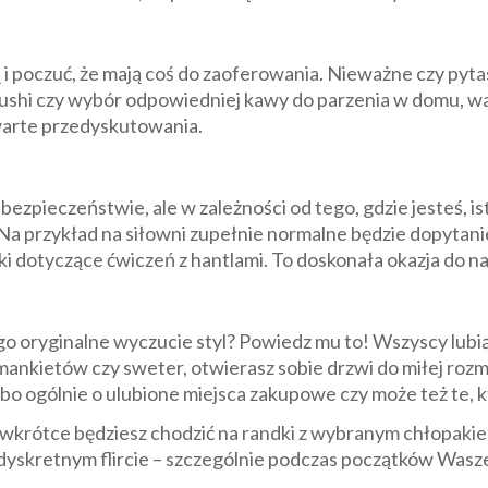
zą i poczuć, że mają coś do zaoferowania. Nieważne czy py
i sushi czy wybór odpowiedniej kawy do parzenia w domu, w
warte przedyskutowania.
ezpieczeństwie, ale w zależności od tego, gdzie jesteś, i
Na przykład na siłowni zupełnie normalne będzie dopytani
 dotyczące ćwiczeń z hantlami. To doskonała okazja do naw
ego oryginalne wyczucie styl? Powiedz mu to! Wszyscy lubi
mankietów czy sweter, otwierasz sobie drzwi do miłej rozmo
albo ogólnie o ulubione miejsca zakupowe czy może też te,
ż wkrótce będziesz chodzić na randki z wybranym chłopaki
 dyskretnym flircie – szczególnie podczas początków Wasze