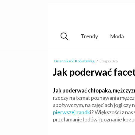
Trendy
Moda
Dziennikarki KobietaMag
,
7 lutego 2026
Jak poderwać face
Jak poderwać chłopaka, mężczyzn
rzeczy na temat poznawania mężczyz
spożywczym, na zajęciach jogi czy n
pierwszej randk
i? Większości z nas
przełamanie lodów i poznanie kogo