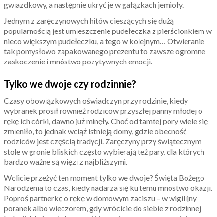
gwiazdkowy, a następnie ukryć je w gałązkach jemioły.
Jednym z zaręczynowych hitów cieszących się dużą
popularnością jest umieszczenie pudełeczka z pierścionkiem w
nieco większym pudełeczku, a tego w kolejnym… Otwieranie
tak pomysłowo zapakowanego prezentu to zawsze ogromne
zaskoczenie i mnóstwo pozytywnych emocji.
Tylko we dwoje czy rodzinnie?
Czasy obowiązkowych oświadczyn przy rodzinie, kiedy
wybranek prosił również rodziców przyszłej panny młodej o
rękę ich córki, dawno już minęły. Choć od tamtej pory wiele się
zmieniło, to jednak wciąż istnieją domy, gdzie obecność
rodziców jest częścią tradycji. Zaręczyny przy świątecznym
stole w gronie bliskich często wybierają też pary, dla których
bardzo ważne są więzi z najbliższymi.
Wolicie przeżyć ten moment tylko we dwoje? Święta Bożego
Narodzenia to czas, kiedy nadarza się ku temu mnóstwo okazji.
Poproś partnerkę o rękę w domowym zaciszu – w wigilijny
poranek albo wieczorem, gdy wrócicie do siebie z rodzinnej