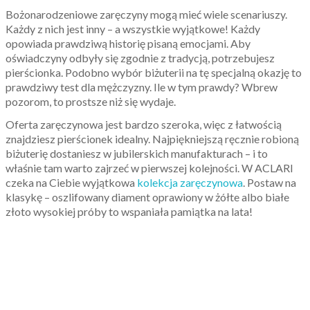
Bożonarodzeniowe zaręczyny mogą mieć wiele scenariuszy.
Każdy z nich jest inny – a wszystkie wyjątkowe! Każdy
opowiada prawdziwą historię pisaną emocjami. Aby
oświadczyny odbyły się zgodnie z tradycją, potrzebujesz
pierścionka. Podobno wybór biżuterii na tę specjalną okazję to
prawdziwy test dla mężczyzny. Ile w tym prawdy? Wbrew
pozorom, to prostsze niż się wydaje.
Oferta zaręczynowa jest bardzo szeroka, więc z łatwością
znajdziesz pierścionek idealny. Najpiękniejszą ręcznie robioną
biżuterię dostaniesz w jubilerskich manufakturach – i to
właśnie tam warto zajrzeć w pierwszej kolejności. W ACLARI
czeka na Ciebie wyjątkowa
kolekcja zaręczynowa
. Postaw na
klasykę – oszlifowany diament oprawiony w żółte albo białe
złoto wysokiej próby to wspaniała pamiątka na lata!