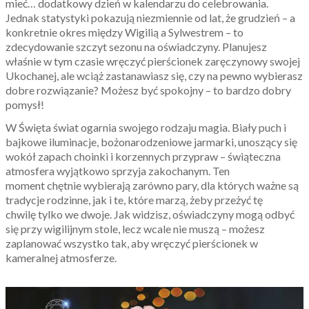
mieć… dodatkowy dzień w kalendarzu do celebrowania.
Jednak statystyki pokazują niezmiennie od lat, że grudzień – a
konkretnie okres między Wigilią a Sylwestrem – to
zdecydowanie szczyt sezonu na oświadczyny. Planujesz
właśnie w tym czasie wręczyć pierścionek zaręczynowy swojej
Ukochanej, ale wciąż zastanawiasz się, czy na pewno wybierasz
dobre rozwiązanie? Możesz być spokojny – to bardzo dobry
pomysł!
W Święta świat ogarnia swojego rodzaju magia. Biały puch i
bajkowe iluminacje, bożonarodzeniowe jarmarki, unoszący się
wokół zapach choinki i korzennych przypraw – świąteczna
atmosfera wyjątkowo sprzyja zakochanym. Ten
moment chętnie wybierają zarówno pary, dla których ważne są
tradycje rodzinne, jak i te, które marzą, żeby przeżyć tę
chwilę tylko we dwoje. Jak widzisz, oświadczyny mogą odbyć
się przy wigilijnym stole, lecz wcale nie muszą – możesz
zaplanować wszystko tak, aby wręczyć pierścionek w
kameralnej atmosferze.