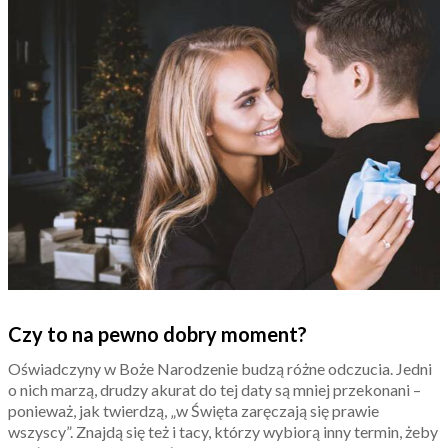
Czy to na pewno dobry moment?
Oświadczyny w Boże Narodzenie budzą różne odczucia. Jedni
o nich marzą, drudzy akurat do tej daty są mniej przekonani –
ponieważ, jak twierdzą, „w Święta zaręczają się prawie
wszyscy”. Znajdą się też i tacy, którzy wybiorą inny termin, żeby