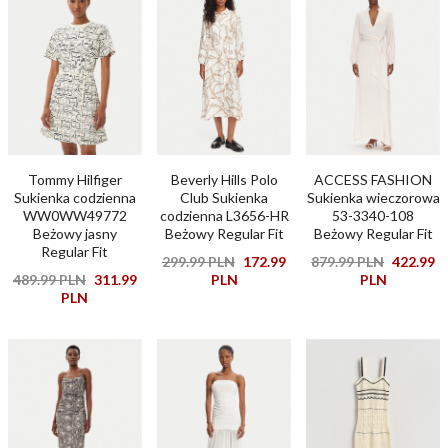
Tommy Hilfiger
Beverly Hills Polo
ACCESS FASHION
Sukienka codzienna
Club Sukienka
Sukienka wieczorowa
WW0WW49772
codzienna L3656-HR
53-3340-108
Beżowy jasny
Beżowy Regular Fit
Beżowy Regular Fit
Regular Fit
299.99 PLN
172.99
879.99 PLN
422.99
489.99 PLN
311.99
PLN
PLN
PLN