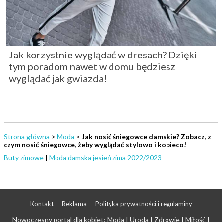
Jak korzystnie wyglądać w dresach? Dzięki
tym poradom nawet w domu będziesz
wyglądać jak gwiazda!
Strona główna
>
Moda
>
Jak nosić śniegowce damskie? Zobacz, z
czym nosić śniegowce, żeby wyglądać stylowo i kobieco!
Buty zimowe
|
Moda damska jesień zima 2022/2023
Kontakt
Reklama
Polityka prywatności i regulaminy
Nowoczesny portal dla kobiet: Moda | Uroda | Zdrowie | Miłość |