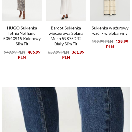
HUGO Sukienka
Bardot Sukienka
Sukienka w ażurowy
letnia Noffiano
wieczorowa Solana
wzór - wielobarwny
50540915 Kolorowy
Mesh 59875DB2
199.99 PLN
139.99
Slim Fit
Biały Slim Fit
PLN
949.99 PLN
486.99
659.99 PLN
361.99
PLN
PLN