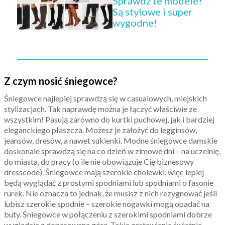
Sprawdź te modele!
Są stylowe i super
wygodne!
Z czym nosić śniegowce?
Śniegowce najlepiej sprawdzą się w casualowych, miejskich
stylizacjach. Tak naprawdę można je łączyć właściwie ze
wszystkim! Pasują zarówno do kurtki puchowej, jak i bardziej
eleganckiego płaszcza. Możesz je założyć do legginsów,
jeansów, dresów, a nawet sukienki. Modne śniegowce damskie
doskonale sprawdzą się na co dzień w zimowe dni – na uczelnię,
do miasta, do pracy (o ile nie obowiązuje Cię biznesowy
dresscode). Śniegowce mają szerokie cholewki, więc lepiej
będą wyglądać z prostymi spodniami lub spodniami o fasonie
rurek. Nie oznacza to jednak, że musisz z nich rezygnować jeśli
lubisz szerokie spodnie – szerokie nogawki mogą opadać na
buty. Śniegowce w połączeniu z szerokimi spodniami dobrze
wyglądają z dopasowaną górą. Takie zestawienie świetnie