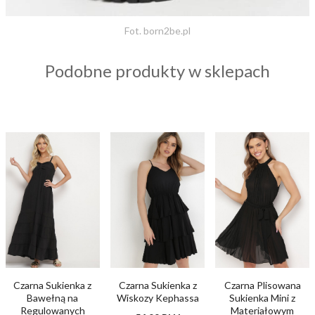
Fot. born2be.pl
Podobne produkty w sklepach
Czarna Sukienka z
Czarna Sukienka z
Czarna Plisowana
Bawełną na
Wiskozy Kephassa
Sukienka Mini z
Regulowanych
Materiałowym