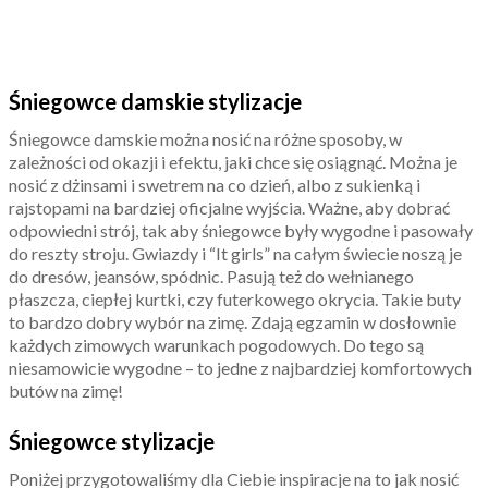
Śniegowce damskie stylizacje
Śniegowce damskie można nosić na różne sposoby, w
zależności od okazji i efektu, jaki chce się osiągnąć. Można je
nosić z dżinsami i swetrem na co dzień, albo z sukienką i
rajstopami na bardziej oficjalne wyjścia. Ważne, aby dobrać
odpowiedni strój, tak aby śniegowce były wygodne i pasowały
do reszty stroju. Gwiazdy i “It girls” na całym świecie noszą je
do dresów, jeansów, spódnic. Pasują też do wełnianego
płaszcza, ciepłej kurtki, czy futerkowego okrycia. Takie buty
to bardzo dobry wybór na zimę. Zdają egzamin w dosłownie
każdych zimowych warunkach pogodowych. Do tego są
niesamowicie wygodne – to jedne z najbardziej komfortowych
butów na zimę!
Śniegowce stylizacje
Poniżej przygotowaliśmy dla Ciebie inspiracje na to jak nosić