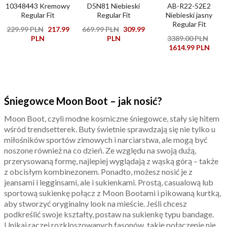
10348443 Kremowy
D5N81 Niebieski
AB-R22-52E2
Regular Fit
Regular Fit
Niebieski jasny
Regular Fit
229.99 PLN
217.99
669.99 PLN
309.99
PLN
PLN
3389.00 PLN
1614.99 PLN
Śniegowce Moon Boot – jak nosić?
Moon Boot, czyli modne kosmiczne śniegowce, stały się hitem
wśród trendsetterek. Buty świetnie sprawdzają się nie tylko u
miłośników sportów zimowych i narciarstwa, ale mogą być
noszone również na co dzień. Ze względu na swoją dużą,
przerysowaną formę, najlepiej wyglądają z wąską górą – także
z obcisłym kombinezonem. Ponadto, możesz nosić je z
jeansami i legginsami, ale i sukienkami. Prostą, casualową lub
sportową sukienkę połącz z Moon Bootami i pikowaną kurtką,
aby stworzyć oryginalny look na mieście. Jeśli chcesz
podkreślić swoje kształty, postaw na sukienkę typu bandage.
Unikaj raczej rozkloszowanych fasonów, takie połączenie nie