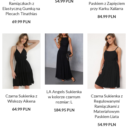
54.99 PLN
Ramiączkach z
Paskiem z Zapięciem
Elastyczną Gumką na
przy Karku Xaliarra
Plecach Tinathias
84.99 PLN
69.99 PLN
LA Angels Sukienka
Czarna Sukienka z
Czarna Sukienka z
w kolorze czarnym
Wiskozy Aikena
Regulowanymi
rozmiar: L
Ramiączkami z
64.99 PLN
184.95 PLN
Materiałowym
Paskiem Liata
54.99 PLN