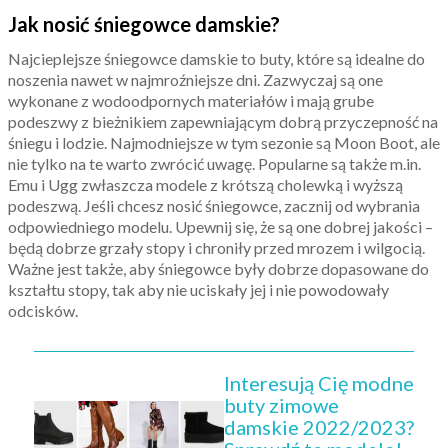
Jak nosić śniegowce damskie?
Najcieplejsze śniegowce damskie to buty, które są idealne do
noszenia nawet w najmroźniejsze dni. Zazwyczaj są one
wykonane z wodoodpornych materiałów i mają grube
podeszwy z bieżnikiem zapewniającym dobrą przyczepność na
śniegu i lodzie. Najmodniejsze w tym sezonie są Moon Boot, ale
nie tylko na te warto zwrócić uwagę. Popularne są także m.in.
Emu i Ugg zwłaszcza modele z krótszą cholewką i wyższą
podeszwą. Jeśli chcesz nosić śniegowce, zacznij od wybrania
odpowiedniego modelu. Upewnij się, że są one dobrej jakości –
będą dobrze grzały stopy i chroniły przed mrozem i wilgocią.
Ważne jest także, aby śniegowce były dobrze dopasowane do
kształtu stopy, tak aby nie uciskały jej i nie powodowały
odcisków.
Interesują Cię modne
buty zimowe
damskie 2022/2023?