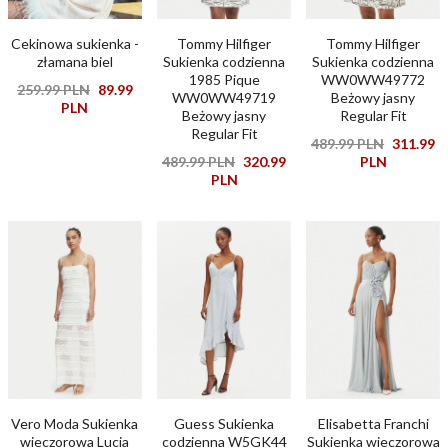
Tommy Hilfiger
Tommy Hilfiger
Cekinowa sukienka -
Sukienka codzienna
Sukienka codzienna
złamana biel
1985 Pique
WW0WW49772
259.99 PLN
89.99
WW0WW49719
Beżowy jasny
PLN
Beżowy jasny
Regular Fit
Regular Fit
489.99 PLN
311.99
489.99 PLN
320.99
PLN
PLN
Vero Moda Sukienka
Guess Sukienka
Elisabetta Franchi
wieczorowa Lucia
codzienna W5GK44
Sukienka wieczorowa