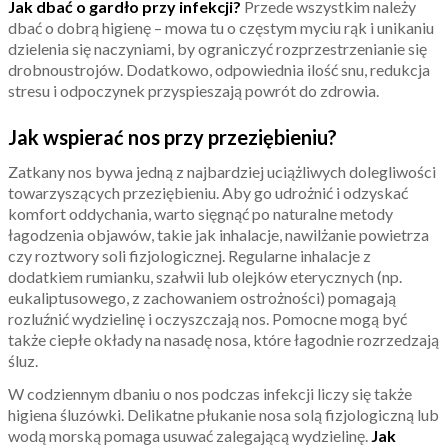
Jak dbać o gardło przy infekcji?
Przede wszystkim należy
dbać o dobrą higienę – mowa tu o częstym myciu rąk i unikaniu
dzielenia się naczyniami, by ograniczyć rozprzestrzenianie się
drobnoustrojów. Dodatkowo, odpowiednia ilość snu, redukcja
stresu i odpoczynek przyspieszają powrót do zdrowia.
Jak wspierać nos przy przeziębieniu?
Zatkany nos bywa jedną z najbardziej uciążliwych dolegliwości
towarzyszących przeziębieniu. Aby go udrożnić i odzyskać
komfort oddychania, warto sięgnąć po naturalne metody
łagodzenia objawów, takie jak inhalacje, nawilżanie powietrza
czy roztwory soli fizjologicznej. Regularne inhalacje z
dodatkiem rumianku, szałwii lub olejków eterycznych (np.
eukaliptusowego, z zachowaniem ostrożności) pomagają
rozluźnić wydzielinę i oczyszczają nos. Pomocne mogą być
także ciepłe okłady na nasadę nosa, które łagodnie rozrzedzają
śluz.
W codziennym dbaniu o nos podczas infekcji liczy się także
higiena śluzówki. Delikatne płukanie nosa solą fizjologiczną lub
wodą morską pomaga usuwać zalegającą wydzielinę.
Jak