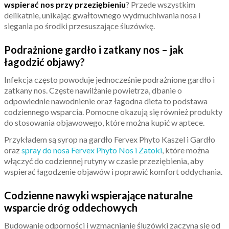
wspierać nos przy przeziębieniu
? Przede wszystkim
delikatnie, unikając gwałtownego wydmuchiwania nosa i
sięgania po środki przesuszające śluzówkę.
Podrażnione gardło i zatkany nos – jak
łagodzić objawy?
Infekcja często powoduje jednocześnie podrażnione gardło i
zatkany nos. Częste nawilżanie powietrza, dbanie o
odpowiednie nawodnienie oraz łagodna dieta to podstawa
codziennego wsparcia. Pomocne okazują się również produkty
do stosowania objawowego, które można kupić w aptece.
Przykładem są syrop na gardło Fervex Phyto Kaszel i Gardło
oraz
spray do nosa Fervex Phyto Nos i Zatoki
, które można
włączyć do codziennej rutyny w czasie przeziębienia, aby
wspierać łagodzenie objawów i poprawić komfort oddychania.
Codzienne nawyki wspierające naturalne
wsparcie dróg oddechowych
Budowanie odporności i wzmacnianie śluzówki zaczyna się od