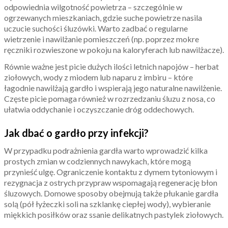
odpowiednia wilgotność powietrza – szczególnie w
ogrzewanych mieszkaniach, gdzie suche powietrze nasila
uczucie suchości śluzówki. Warto zadbać o regularne
wietrzenie i nawilżanie pomieszczeń (np. poprzez mokre
ręczniki rozwieszone w pokoju na kaloryferach lub nawilżacze).
Równie ważne jest picie dużych ilości letnich napojów – herbat
ziołowych, wody z miodem lub naparu z imbiru – które
łagodnie nawilżają gardło i wspierają jego naturalne nawilżenie.
Częste picie pomaga również w rozrzedzaniu śluzu z nosa, co
ułatwia oddychanie i oczyszczanie dróg oddechowych.
Jak dbać o gardło przy infekcji?
W przypadku podrażnienia gardła warto wprowadzić kilka
prostych zmian w codziennych nawykach, które mogą
przynieść ulgę. Ograniczenie kontaktu z dymem tytoniowym i
rezygnacja z ostrych przypraw wspomagają regenerację błon
śluzowych. Domowe sposoby obejmują także płukanie gardła
solą (pół łyżeczki soli na szklankę ciepłej wody), wybieranie
miękkich posiłków oraz ssanie delikatnych pastylek ziołowych.