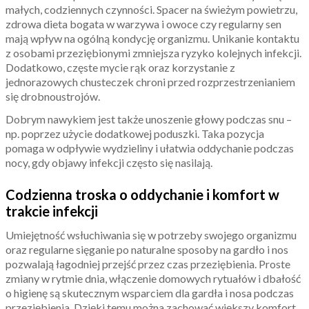
małych, codziennych czynności. Spacer na świeżym powietrzu,
zdrowa dieta bogata w warzywa i owoce czy regularny sen
mają wpływ na ogólną kondycję organizmu. Unikanie kontaktu
z osobami przeziębionymi zmniejsza ryzyko kolejnych infekcji.
Dodatkowo, częste mycie rąk oraz korzystanie z
jednorazowych chusteczek chroni przed rozprzestrzenianiem
się drobnoustrojów.
Dobrym nawykiem jest także unoszenie głowy podczas snu –
np. poprzez użycie dodatkowej poduszki. Taka pozycja
pomaga w odpływie wydzieliny i ułatwia oddychanie podczas
nocy, gdy objawy infekcji często się nasilają.
Codzienna troska o oddychanie i komfort w
trakcie infekcji
Umiejętność wsłuchiwania się w potrzeby swojego organizmu
oraz regularne sięganie po naturalne sposoby na gardło i nos
pozwalają łagodniej przejść przez czas przeziębienia. Proste
zmiany w rytmie dnia, włączenie domowych rytuałów i dbałość
o higienę są skutecznym wsparciem dla gardła i nosa podczas
przeziębienia. Dzięki temu można zachować większy komfort