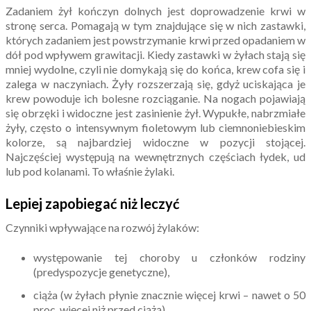
Zadaniem żył kończyn dolnych jest doprowadzenie krwi w
stronę serca. Pomagają w tym znajdujące się w nich zastawki,
których zadaniem jest powstrzymanie krwi przed opadaniem w
dół pod wpływem grawitacji. Kiedy zastawki w żyłach stają się
mniej wydolne, czyli nie domykają się do końca, krew cofa się i
zalega w naczyniach. Żyły rozszerzają się, gdyż uciskająca je
krew powoduje ich bolesne rozciąganie. Na nogach pojawiają
się obrzęki i widoczne jest zasinienie żył. Wypukłe, nabrzmiałe
żyły, często o intensywnym fioletowym lub ciemnoniebieskim
kolorze, są najbardziej widoczne w pozycji stojącej.
Najczęściej występują na wewnętrznych częściach łydek, ud
lub pod kolanami. To właśnie żylaki.
Lepiej zapobiegać niż leczyć
Czynniki wpływające na rozwój żylaków:
występowanie tej choroby u członków rodziny
(predyspozycje genetyczne),
ciąża (w żyłach płynie znacznie więcej krwi – nawet o 50
proc. więcej niż przed ciążą) ,