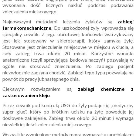
wykonania dość licznych nakłuć podczas podawania
znieczulenia miejscowego.
Najnowszymi metodami leczenia żylaków są
zabiegi
farmakomechaniczne
. Do uszkodzonej żyły wprowadza się
specjalny cewnik. Z jego obrotowej końcówki wstrzykiwany
jest lek stosowany w skleroterapii, który zamyka żyłę.
Stosowane jest znieczulenie miejscowe w miejscu wkłucia, a
cały zabieg trwa około 20 minut. Korzystne warunki
anatomiczne (czyli sprzyjająca budowa naczyń) pozwalają w
ogóle nie stosować znieczulenia. Po zabiegu pacjent
niezwłocznie zaczyna chodzić. Zabiegi tego typu pozwalają na
powrót do pracy już następnego dnia.
Ciekawym rozwiązaniem są
zabiegi chemiczne z
zastosowaniem kleju
Przez cewnik pod kontrolą USG do żyły podaje się „medyczny
super glue”, który po krótkim ucisku na żyłę powoduje jej
dosłowne zaklejenie. Zabieg trwa około 20 minut i wymaga
niewielkiej ilości znieczulenia miejscowego.
Wszystkie wymienione metody mogą wymagać uzupełniającej