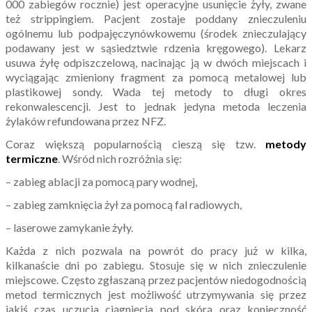
000 zabiegów rocznie) jest operacyjne usunięcie żyły, zwane
też strippingiem. Pacjent zostaje poddany znieczuleniu
ogólnemu lub podpajęczynówkowemu (środek znieczulający
podawany jest w sąsiedztwie rdzenia kręgowego). Lekarz
usuwa żyłę odpiszczelową, nacinając ją w dwóch miejscach i
wyciągając zmieniony fragment za pomocą metalowej lub
plastikowej sondy. Wada tej metody to długi okres
rekonwalescencji. Jest to jednak jedyna metoda leczenia
żylaków refundowana przez NFZ.
Coraz większą popularnością cieszą się tzw.
metody
termiczne
. Wśród nich rozróżnia się:
– zabieg ablacji za pomocą pary wodnej,
– zabieg zamknięcia żył za pomocą fal radiowych,
– laserowe zamykanie żyły.
Każda z nich pozwala na powrót do pracy już w kilka,
kilkanaście dni po zabiegu. Stosuje się w nich znieczulenie
miejscowe. Często zgłaszaną przez pacjentów niedogodnością
metod termicznych jest możliwość utrzymywania się przez
jakiś czas uczucia ciągnięcia pod skórą oraz konieczność