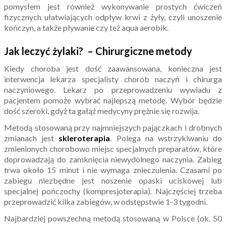
pomysłem jest również wykonywanie prostych ćwiczeń
fizycznych ułatwiających odpływ krwi z żyły, czyli unoszenie
kończyn, a także pływanie czy też aqua aerobik.
Jak leczyć żylaki? – Chirurgiczne metody
Kiedy choroba jest dość zaawansowana, konieczna jest
interwencja lekarza specjalisty chorób naczyń i chirurga
naczyniowego. Lekarz po przeprowadzeniu wywiadu z
pacjentem pomoże wybrać najlepszą metodę. Wybór będzie
dość szeroki, gdyż ta gałąź medycyny prężnie się rozwija.
Metodą stosowaną przy najmniejszych pajączkach i drobnych
zmianach jest
skleroterapia
. Polega na wstrzykiwaniu do
zmienionych chorobowo miejsc specjalnych preparatów, które
doprowadzają do zamknięcia niewydolnego naczynia. Zabieg
trwa około 15 minut i nie wymaga znieczulenia. Czasami po
zabiegu niezbędne jest noszenie opaski uciskowej lub
specjalnej pończochy (kompresjoterapia). Najczęściej trzeba
przeprowadzić kilka zabiegów, w odstępstwie 1-3 tygodni.
Najbardziej powszechną metodą stosowaną w Polsce (ok. 50