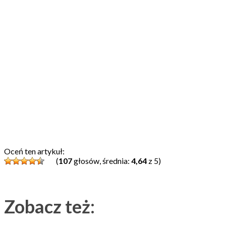
Oceń ten artykuł:
(
107
głosów, średnia:
4,64
z 5)
Zobacz też: