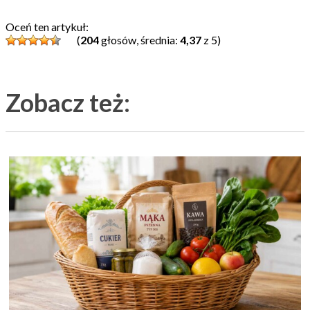
Oceń ten artykuł:
(
204
głosów, średnia:
4,37
z 5)
Zobacz też: