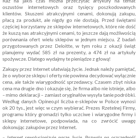
Raz na jakiś czas można przeczytać artykuły na temat
oszustów internetowych oraz tysięcy poszkodowanych
klientów. Skuszeni atrakcyjnymi cenami, dokonują zakupu,
płacą za produkt, ale nigdy go nie dostają. Przed świętami
częściej korzystamy ze sklepów internetowych, które nie dość
że kuszą nas atrakcyjnymi cenami, to jeszcze dają możliwością
porównania ofert wielu sklepów w jednym miejscu. Z badań
przygotowanych przez Deloitte, w tym roku z okazji świąt
planujemy wydać 585 zł na prezenty, a 474 zł na artykuły
spożywcze. Dlatego wydajmy te pieniądze z głową!
Zakupy przez Internet ułatwiają życie. Jednak należy pamiętać,
że o wyborze sklepu i oferty nie powinna decydować wyłącznie
cena, ale także wiarygodność sprzedawcy. Czasem zbyt niska
cena ma drugie dno i okazuje się, że firma albo nie istnieje, albo
– mimo deklaracji – zamiast oryginałów wysyła tanie podróbki.
Według danych Opineo.pl liczba e-sklepów w Polsce wynosi
ok 20 tys., jest więc w czym wybierać. Prezes Rzetelnej Firmy,
programu który gromadzi tylko uczciwe i wiarygodne firmy i
sklepy internetowe, podpowiada, na co zwrócić uwagę
dokonując zakupów przez Internet.
–
Internet rewolucjonizuje nasze życie. Pozwala na oszczędność