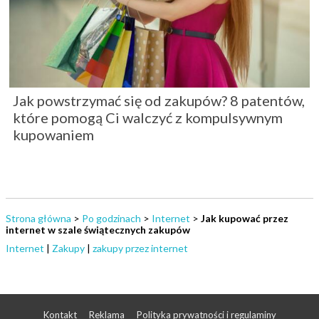
Jak powstrzymać się od zakupów? 8 patentów,
które pomogą Ci walczyć z kompulsywnym
kupowaniem
Strona główna
>
Po godzinach
>
Internet
>
Jak kupować przez
internet w szale świątecznych zakupów
Internet
|
Zakupy
|
zakupy przez internet
Kontakt
Reklama
Polityka prywatności i regulaminy