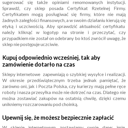
sugerować się także opiniami renomowanych instytucji.
Sprawdź, czy sklep posada Certyfikat Rzetelnej Firmy.
Certyfikatem mogą posługiwać się firmy, które nie mają
żadnych zaległości finansowych, a w swoim działaniu kierują się
etyką i uczciwością. Aby sprawdzić aktualność certyfikatu
należy kliknąć w logotyp na stronie i przeczytać, czy
przypadkiem nie został on odebrany bo ktoś zwrócił uwagę, że
sklep nie postępuje uczciwie.
Kupuj odpowiednio wcześniej, tak aby
zamówienie dotarło na czas
Sklepy internetowe zapewniają o szybkiej wysyłce i realizacji.
W okresie przedświątecznym trzeba jednak pamiętać, że
zarówno oni, jak i Poczta Polska, czy kurierzy mają pełne ręce
roboty i nasza przesyłka może nie dotrzeć na czas. Dlatego nie
można zostawiać zakupów na ostatnią chwilę, dzięki czemu
unikniemy rozczarowaniu pod choinką.
Upewnij się, że możesz bezpiecznie zapłacić
W sklepie internetowym zostawiamy swoje dane: imię,