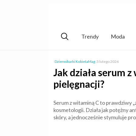
Trendy
Moda
Dziennikarki KobietaMag
,
3 lutego 2026
Jak działa serum z 
pielęgnacji?
Serum z witaminą C to prawdziwy „z
kosmetologii. Działa jak potężny a
skóry, a jednocześnie stymuluje pro