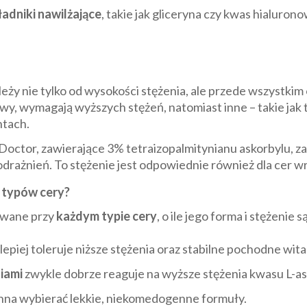
ładniki nawilżające
, takie jak gliceryna czy kwas hialuron
eży nie tylko od wysokości stężenia, ale przede wszystkim
wy, wymagają wyższych stężeń, natomiast inne – takie jak t
ntach.
Doctor, zawierające 3% tetraizopalmitynianu askorbylu, 
drażnień. To stężenie jest odpowiednie również dla cer w
 typów cery?
owane przy
każdym typie cery
, o ile jego forma i stężenie
lepiej toleruje niższe stężenia oraz stabilne pochodne wit
niami
zwykle dobrze reaguje na wyższe stężenia kwasu L-a
na wybierać lekkie, niekomedogenne formuły.