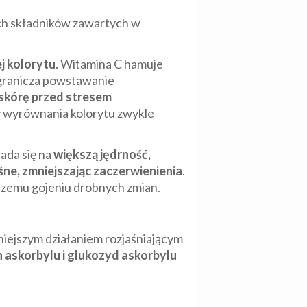
ych składników zawartych w
j kolorytu
. Witamina C hamuje
ogranicza powstawanie
i skórę przed stresem
y wyrównania kolorytu zwykle
łada się na
większą jędrność,
ne, zmniejszając zaczerwienienia
.
bszemu gojeniu drobnych zmian.
lniejszym działaniem rozjaśniającym
 askorbylu i glukozyd askorbylu