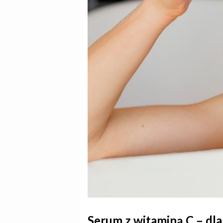
Serum z witaminą C – dl