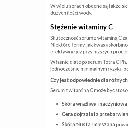
W wielu serach obecne są także
sk
dużych ilości wody.
Stężenie witaminy C
Skuteczność serum z witaminą C zal
Niektóre formy, jak kwas askorbino
efektywne już przy niższych proce
Właśnie dlatego serum Tetra C Ph.
jednocześnie minimalnym ryzyku po
Czy jest odpowiednie dla różnych
Serum z witaminą C może być stos
Skóra
wrażliwa i naczyniowa
Cera dojrzała i z przebarwie
Skóra
tłusta i mieszana
powin