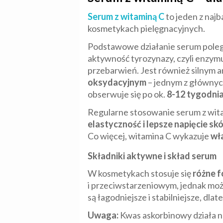
Serum z witaminą C
to jeden z naj
kosmetykach pielęgnacyjnych.
Podstawowe działanie serum pole
aktywność tyrozynazy, czyli enzym
przebarwień. Jest również silnym 
oksydacyjnym
– jednym z głównyc
obserwuje się po ok.
8-12 tygodni
Regularne stosowanie serum z wit
elastyczność i lepsze napięcie sk
Co więcej, witamina C wykazuje
wł
Składniki aktywne i skład serum
W kosmetykach stosuje się
różne f
i przeciwstarzeniowym, jednak moż
są łagodniejsze i stabilniejsze, dla
Uwaga:
Kwas askorbinowy działa n