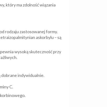
owy, który ma zdolność wiązania
 od rodzaju zastosowanej formy.
etraizopalmitynian askorbylu – są
zapewnia wysoką skuteczność przy
rażliwych.
 są dobrane indywidualnie.
aminy C.
skorbinowego.