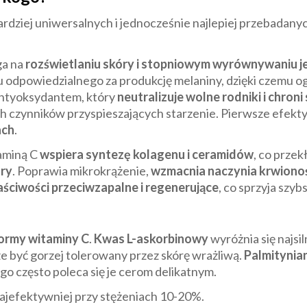
bardziej uniwersalnych i jednocześnie najlepiej przebadan
ga na
rozświetlaniu skóry i stopniowym wyrównywaniu je
u odpowiedzialnego za produkcję melaniny, dzięki czemu 
antyoksydantem, który
neutralizuje wolne rodniki i chron
h czynników przyspieszających starzenie. Pierwsze efekt
ach
.
aminą C
wspiera syntezę kolagenu i ceramidów
, co przek
óry
. Poprawia mikrokrążenie,
wzmacnia naczynia krwionoś
aściwości przeciwzapalne i regenerujące
, co sprzyja szy
ormy witaminy C
.
Kwas L-askorbinowy
wyróżnia się najsi
e być gorzej tolerowany przez skórę wrażliwą.
Palmitynian
tego często poleca się je cerom delikatnym.
ajefektywniej przy stężeniach 10-20%.