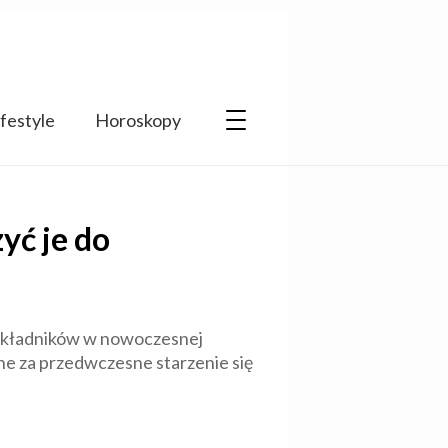
ifestyle
Horoskopy
yć je do
h składników w nowoczesnej
lne za przedwczesne starzenie się