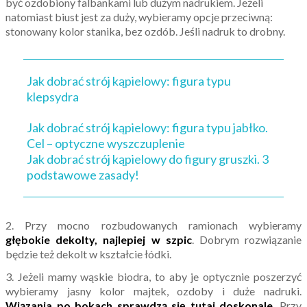
być ozdobiony falbankami lub dużym nadrukiem. Jeżeli
natomiast biust jest za duży, wybieramy opcje przeciwną:
stonowany kolor stanika, bez ozdób. Jeśli nadruk to drobny.
Jak dobrać strój kąpielowy: figura typu
klepsydra
Jak dobrać strój kąpielowy: figura typu jabłko.
Cel – optyczne wyszczuplenie
Jak dobrać strój kąpielowy do figury gruszki. 3
podstawowe zasady!
2. Przy mocno rozbudowanych ramionach wybieramy
głębokie dekolty, najlepiej w szpic
. Dobrym rozwiązanie
będzie też dekolt w kształcie łódki.
3. Jeżeli mamy wąskie biodra, to aby je optycznie poszerzyć
wybieramy jasny kolor majtek, ozdoby i duże nadruki.
Wiązania po bokach sprawdzą się tutaj doskonale
. Przy