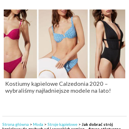
Kostiumy kąpielowe Calzedonia 2020 –
wybraliśmy najładniejsze modele na lato!
Strona główna
>
Moda
>
Stroje kąpielowe
>
Jak dobrać strój
kąpielowy do grubych ud i szerokich ramion – figura atletyczna