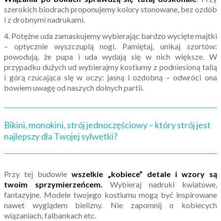
szerokich biodrach proponujemy kolory stonowane, bez ozdób
i z drobnymi nadrukami.
4. Potężne uda zamaskujemy wybierając bardzo wycięte majtki
– optycznie wyszczuplą nogi. Pamiętaj, unikaj szortów:
powodują, że pupa i uda wydają się w nich większe. W
przypadku dużych ud wybierajmy kostiumy z podniesioną talią
i górą rzucająca się w oczy: jasną i ozdobną – odwróci ona
bowiem uwagę od naszych dolnych partii.
Bikini, monokini, strój jednoczęściowy – który strój jest
najlepszy dla Twojej sylwetki?
Przy tej budowie
wszelkie „kobiece” detale i wzory są
twoim sprzymierzeńcem.
Wybieraj nadruki kwiatowe,
fantazyjne. Modele twojego kostiumu mogą być inspirowane
nawet wyglądem bielizny. Nie zapomnij o kobiecych
wiązaniach, falbankach etc.