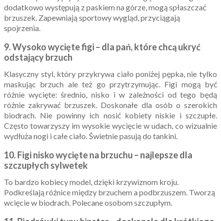
dodatkowo występują z paskiem na górze, mogą spłaszczać
brzuszek. Zapewniają sportowy wygląd, przyciągają
spojrzenia.
9. Wysoko wycięte figi – dla pań, które chcą ukryć
odstający brzuch
Klasyczny styl, który przykrywa ciało poniżej pępka, nie tylko
maskując brzuch ale też go przytrzymując. Figi mogą być
różnie wycięte: średnio, nisko i w zależności od tego będą
różnie zakrywać brzuszek. Doskonałe dla osób o szerokich
biodrach. Nie powinny ich nosić kobiety niskie i szczupłe.
Często towarzyszy im wysokie wycięcie w udach, co wizualnie
wydłuża nogi i całe ciało. Świetnie pasują do tankini.
10. Figi nisko wycięte na brzuchu – najlepsze dla
szczupłych sylwetek
To bardzo kobiecy model, dzięki krzywiznom kroju.
Podkreślają różnice między brzuchem a podbrzuszem. Tworzą
wcięcie w biodrach. Polecane osobom szczupłym.