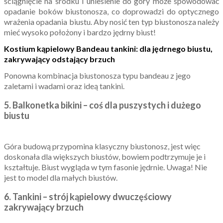
ściągnięcie na środku i uniesienie do góry może spowodować
opadanie boków biustonosza, co doprowadzi do optycznego
wrażenia opadania biustu. Aby nosić ten typ biustonosza należy
mieć wysoko położony i bardzo jędrny biust!
Kostium kąpielowy
Bandeau tankini: dla jędrnego biustu,
zakrywający odstający brzuch
Ponowna kombinacja biustonosza typu bandeau z jego
zaletami i wadami oraz ideą tankini.
5.
Balkonetka bikini – coś dla puszystych i dużego
biustu
Góra budową przypomina klasyczny biustonosz, jest więc
doskonała dla większych biustów, bowiem podtrzymuje je i
kształtuje. Biust wygląda w tym fasonie jędrnie. Uwaga! Nie
jest to model dla małych biustów.
6. Tankini – strój kąpielowy dwuczęściowy
zakrywający brzuch