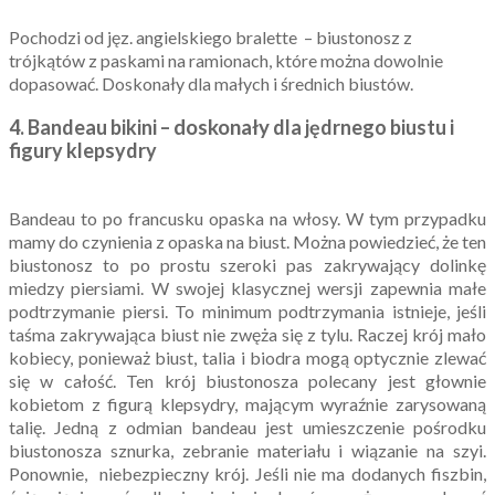
Pochodzi od jęz. angielskiego bralette – biustonosz z
trójkątów z paskami na ramionach, które można dowolnie
dopasować. Doskonały dla małych i średnich biustów.
4.
Bandeau bikini –
doskonały
dla jędrnego biustu i
figury klepsydry
Bandeau to po francusku opaska na włosy. W tym przypadku
mamy do czynienia z opaska na biust. Można powiedzieć, że ten
biustonosz to po prostu szeroki pas zakrywający dolinkę
miedzy piersiami. W swojej klasycznej wersji zapewnia małe
podtrzymanie piersi. To minimum podtrzymania istnieje, jeśli
taśma zakrywająca biust nie zwęża się z tylu. Raczej krój mało
kobiecy, ponieważ biust, talia i biodra mogą optycznie zlewać
się w całość. Ten krój biustonosza polecany jest głownie
kobietom z figurą klepsydry, mającym wyraźnie zarysowaną
talię. Jedną z odmian bandeau jest umieszczenie pośrodku
biustonosza sznurka, zebranie materiału i wiązanie na szyi.
Ponownie, niebezpieczny krój. Jeśli nie ma dodanych fiszbin,