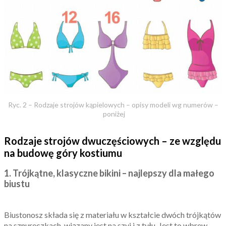
Ryc. 2 – Rodzaje strojów kąpielowych – opisy modeli wg numerów –
poniżej
Rodzaje strojów dwuczęściowych – ze względu
na budowę góry kostiumu
1. Trójkątne, klasyczne bikini – najlepszy dla małego
biustu
Biustonosz składa się z materiału w kształcie dwóch trójkątów
na sznureczkach, wiązany jest na szyi i z tyłu. Jest to wbrew