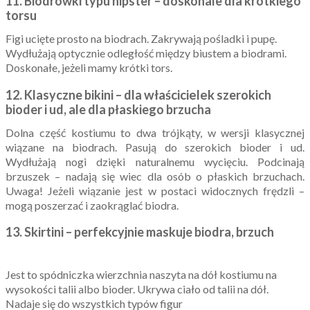
11. Biodrówki typu hipster – doskonale dla krótkiego
torsu
Figi ucięte prosto na biodrach. Zakrywają pośladki i pupę.
Wydłużają optycznie odległość między biustem a biodrami.
Doskonałe, jeżeli mamy krótki tors.
12. Klasyczne bikini – dla
właścicielek
szerokich
bioder i ud, ale dla płaskiego brzucha
Dolna część kostiumu to dwa trójkąty, w wersji klasycznej
wiązane na biodrach. Pasują do szerokich bioder i ud.
Wydłużają nogi dzięki naturalnemu wycięciu. Podcinają
brzuszek – nadają się wiec dla osób o płaskich brzuchach.
Uwaga! Jeżeli wiązanie jest w postaci widocznych frędzli –
mogą poszerzać i zaokrąglać biodra.
13. Skirtini – perfekcyjnie maskuje biodra, brzuch
Jest to spódniczka wierzchnia naszyta na dół kostiumu na
wysokości talii albo bioder. Ukrywa ciało od talii na dół.
Nadaje się do wszystkich typów figur