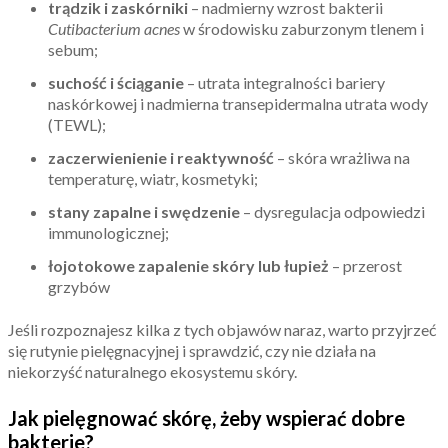
trądzik i zaskórniki
– nadmierny wzrost bakterii
Cutibacterium acnes
w środowisku zaburzonym tlenem i
sebum;
suchość i ściąganie
– utrata integralności bariery
naskórkowej i nadmierna transepidermalna utrata wody
(TEWL);
zaczerwienienie i reaktywność
– skóra wrażliwa na
temperaturę, wiatr, kosmetyki;
stany zapalne i swędzenie
– dysregulacja odpowiedzi
immunologicznej;
łojotokowe zapalenie skóry lub łupież
– przerost
grzybów
Jeśli rozpoznajesz kilka z tych objawów naraz, warto przyjrzeć
się rutynie pielęgnacyjnej i sprawdzić, czy nie działa na
niekorzyść naturalnego ekosystemu skóry.
Jak pielęgnować skórę, żeby wspierać dobre
bakterie?