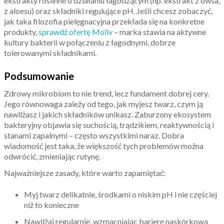
ekstrakty roślinne o działaniu łagodzącym (np. ekstrakt z owsa,
z aloesu) oraz składniki regulujące pH. Jeśli chcesz zobaczyć,
jak taka filozofia pielęgnacyjna przekłada się na konkretne
produkty,
sprawdź ofertę Moliv
– marka stawia na aktywne
kultury bakterii w połączeniu z łagodnymi, dobrze
tolerowanymi składnikami.
Podsumowanie
Zdrowy mikrobiom to nie trend, lecz fundament dobrej cery.
Jego równowaga zależy od tego, jak myjesz twarz, czym ją
nawilżasz i jakich składników unikasz. Zaburzony ekosystem
bakteryjny objawia się suchością, trądzikiem, reaktywnością i
stanami zapalnymi – często wszystkimi naraz. Dobra
wiadomość jest taka, że większość tych problemów można
odwrócić, zmieniając rutynę.
Najważniejsze zasady, które warto zapamiętać:
Myj twarz delikatnie, środkami o niskim pH i nie częściej
niż to konieczne
Nawilżaj regularnie, wzmacniając barierę naskórkową