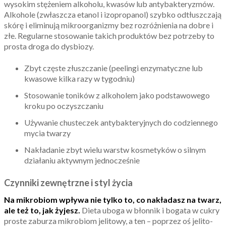
wysokim stężeniem alkoholu, kwasów lub antybakteryzmów.
Alkohole (zwłaszcza etanol i izopropanol) szybko odtłuszczają
skórę i eliminują mikroorganizmy bez rozróżnienia na dobre i
złe. Regularne stosowanie takich produktów bez potrzeby to
prosta droga do dysbiozy.
Zbyt częste złuszczanie (peelingi enzymatyczne lub
kwasowe kilka razy w tygodniu)
Stosowanie toników z alkoholem jako podstawowego
kroku po oczyszczaniu
Używanie chusteczek antybakteryjnych do codziennego
mycia twarzy
Nakładanie zbyt wielu warstw kosmetyków o silnym
działaniu aktywnym jednocześnie
Czynniki zewnętrzne i styl życia
Na mikrobiom wpływa nie tylko to, co nakładasz na twarz,
ale też to, jak żyjesz.
Dieta uboga w błonnik i bogata w cukry
proste zaburza mikrobiom jelitowy, a ten – poprzez oś jelito-