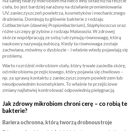
Na samej twarzy mikrobiom ma nieco inny skład niż na reszcie
ciała, bo jest bardziej narażony na działanie promieniowania
UV, zanieczyszczeń powietrza, kosmetyków i mechanicznego
drażnienia. Dominują tu głównie bakterie z rodzaju
Cutibacterium
(dawniej
Propionibacterium
),
Staphylococcus
oraz
różne szczepy grzybów z rodzaju
Malassezia
. W zdrowej
skórze współpracują ze sobą i utrzymują równowagę, którą
naukowcy nazywają eubiozą. Kiedy ta równowaga zostaje
zachwiana, mówimy o dysbiozie – i właśnie wtedy pojawiają się
problemy.
Warto rozróżnić mikrobiom stały, który trwale zasiedla skórę,
od mikrobiomu przejściowego, który pojawia się chwilowo –
np. za sprawą kontaktu z zanieczyszczonym powietrzem lub
nieodpowiednim kosmetykiem. To właśnie te przejściowe
zmiany najłatwiej kontrolować odpowiednią pielęgnacją.
Jak zdrowy mikrobiom chroni cerę – co robią te
bakterie?
Bariera ochronna, którą tworzą drobnoustroje