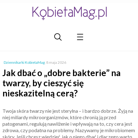
Dziennikarki KobietaMag
,
8 maja 2026
Jak dbać o „dobre bakterie” na
twarzy, by cieszyć się
nieskazitelną cerą?
Twoja skóra twarzy nie jest sterylna – i bardzo dobrze. Żyją na
niej miliardy mikroorganizmów, które chronią ją przed
patogenami, regulują nawilżenie i wpływają na to, czy cera jest
zdrowa, czy podatna na problemy. Nazywamy je mikrobiomem
skóry. Jeśli chcesz wiedzieć, jak o niego dbać i dlaczego warto,