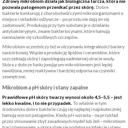
Zdrowy mikrobiom działa jak biologiczna tarcza, która nie
pozwala patogenom przenikać przez skórę.
Dobre
bakterie konkurują z chorobotwórczymi mikroorganizmami o
miejsce i składniki odżywcze – po prostu nie dają im się
zadomowić. Produkują przy tym substancje o działaniu
antybakteryjnym, zwane bakteriocynami, które hamują
namnażanie się szkodliwych szczepów.
Mikrobiom uczestniczy też w utrzymaniu integralności bariery
naskórkowej. Wspiera produkcję lipidów i ceramidów, które
uszczelniają skórę i zapobiegają nadmiernej utracie wody.
Skóra z dobrze funkcjonującym mikrobiomem jest lepiej
nawilżona, mniej reaktywna i bardziej odporna na czynniki
zewnętrzne.
Mikrobiom a pH skóry i stany zapalne
Prawidłowe pH skóry twarzy wynosi około 4,5–5,5 – jest
lekko kwaśne, i to nie przypadek.
To właśnie w tym
środowisku dobre bakterie czują się najlepiej i najskuteczniej
hamują wzrost patogenów. Kiedy pH wzrasta – na przykład
przez stosowanie zbyt zasadowych mydeł lub żeli – mikrobiom
traci równowagę, a skóra staje się podatna na infekcje i stany