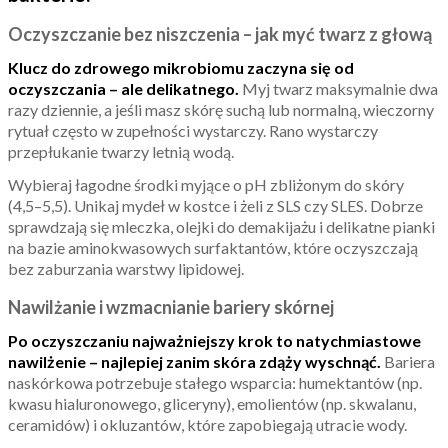
Oczyszczanie bez niszczenia – jak myć twarz z głową
Klucz do zdrowego mikrobiomu zaczyna się od
oczyszczania – ale delikatnego.
Myj twarz maksymalnie dwa
razy dziennie, a jeśli masz skórę suchą lub normalną, wieczorny
rytuał często w zupełności wystarczy. Rano wystarczy
przepłukanie twarzy letnią wodą.
Wybieraj łagodne środki myjące o pH zbliżonym do skóry
(4,5–5,5). Unikaj mydeł w kostce i żeli z SLS czy SLES. Dobrze
sprawdzają się mleczka, olejki do demakijażu i delikatne pianki
na bazie aminokwasowych surfaktantów, które oczyszczają
bez zaburzania warstwy lipidowej.
Nawilżanie i wzmacnianie bariery skórnej
Po oczyszczaniu najważniejszy krok to natychmiastowe
nawilżenie – najlepiej zanim skóra zdąży wyschnąć.
Bariera
naskórkowa potrzebuje stałego wsparcia: humektantów (np.
kwasu hialuronowego, gliceryny), emolientów (np. skwalanu,
ceramidów) i okluzantów, które zapobiegają utracie wody.