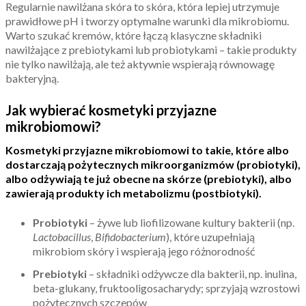
Regularnie nawilżana skóra to skóra, która lepiej utrzymuje
prawidłowe pH i tworzy optymalne warunki dla mikrobiomu.
Warto szukać kremów, które łączą klasyczne składniki
nawilżające z prebiotykami lub probiotykami – takie produkty
nie tylko nawilżają, ale też aktywnie wspierają równowagę
bakteryjną.
Jak wybierać kosmetyki przyjazne
mikrobiomowi?
Kosmetyki przyjazne mikrobiomowi to takie, które albo
dostarczają pożytecznych mikroorganizmów (probiotyki),
albo odżywiają te już obecne na skórze (prebiotyki), albo
zawierają produkty ich metabolizmu (postbiotyki).
Probiotyki
– żywe lub liofilizowane kultury bakterii (np.
Lactobacillus
,
Bifidobacterium
), które uzupełniają
mikrobiom skóry i wspierają jego różnorodność
Prebiotyki
– składniki odżywcze dla bakterii, np. inulina,
beta-glukany, fruktooligosacharydy; sprzyjają wzrostowi
pożytecznych szczepów