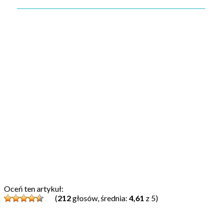
Oceń ten artykuł:
(
212
głosów, średnia:
4,61
z 5)