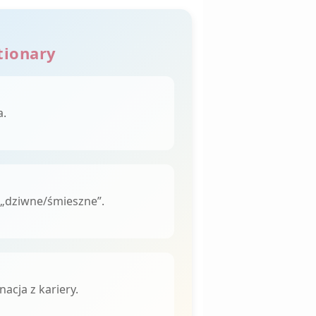
tionary
a.
 „dziwne/śmieszne”.
acja z kariery.