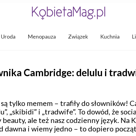
Uroda
Menopauza
Związek
Kuchnia
L
nika Cambridge: delulu i tradw
e są tylko memem – trafiły do słowników! 
u”, „skibidi” i „tradwife”. To dowód, że soci
 beauty, ale też nasz codzienny język. Na
 dawna i wiemy jedno – to dopiero począt