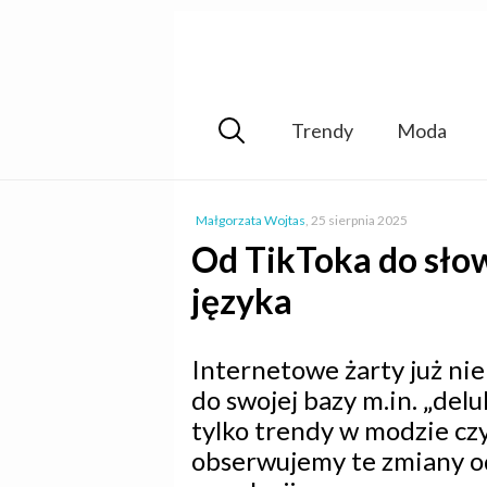
Trendy
Moda
Małgorzata Wojtas
,
25 sierpnia 2025
Od TikToka do słow
języka
Internetowe żarty już ni
do swojej bazy m.in. „delul
tylko trendy w modzie czy
obserwujemy te zmiany od