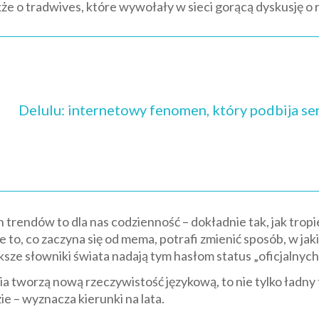
kże o tradwives, które wywołały w sieci gorącą dyskusję o r
Delulu: internetowy fenomen, który podbija s
 trendów to dla nas codzienność – dokładnie tak, jak tro
 że to, co zaczyna się od mema, potrafi zmienić sposób, w ja
sze słowniki świata nadają tym hasłom status „oficjalnych
a tworzą nową rzeczywistość językową, to nie tylko ładny t
e – wyznacza kierunki na lata.