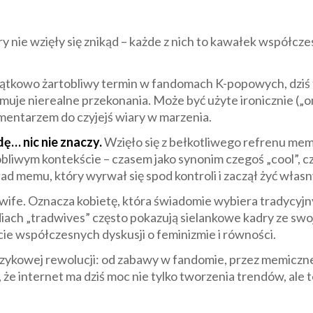
nie wzięły się znikąd – każde z nich to kawałek współczes
tkowo żartobliwy termin w fandomach K-popowych, dziś f
uje nierealne przekonania. Może być użyte ironicznie („ona j
mentarzem do czyjejś wiary w marzenia.
dę… nic nie znaczy.
Wzięło się z bełkotliwego refrenu memi
tobliwym kontekście – czasem jako synonim czegoś „cool”,
ad memu, który wyrwał się spod kontroli i zaczął żyć włas
i wife. Oznacza kobietę, która świadomie wybiera tradycyjn
ediach „tradwives” często pokazują sielankowe kadry ze sw
cie współczesnych dyskusji o feminizmie i równości.
ęzykowej rewolucji: od zabawy w fandomie, przez memiczne 
że internet ma dziś moc nie tylko tworzenia trendów, ale 