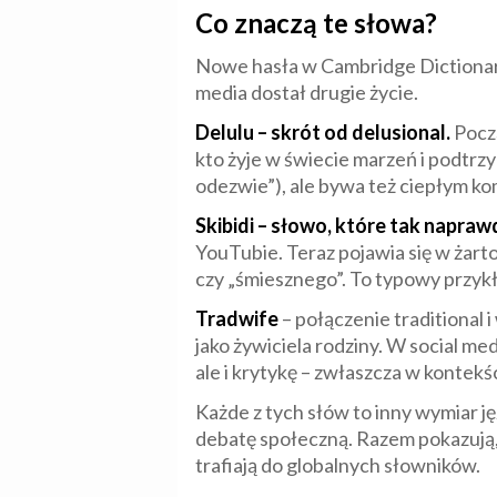
Co znaczą te słowa?
Nowe hasła w Cambridge Dictionary 
media dostał drugie życie.
Delulu – skrót od delusional.
Począ
kto żyje w świecie marzeń i podtrzym
odezwie”), ale bywa też ciepłym ko
Skibidi – słowo, które tak napraw
YouTubie. Teraz pojawia się w żar
czy „śmiesznego”. To typowy przykł
Tradwife
– połączenie traditional 
jako żywiciela rodziny. W social m
ale i krytykę – zwłaszcza w kontekś
Każde z tych słów to inny wymiar j
debatę społeczną. Razem pokazują, 
trafiają do globalnych słowników.