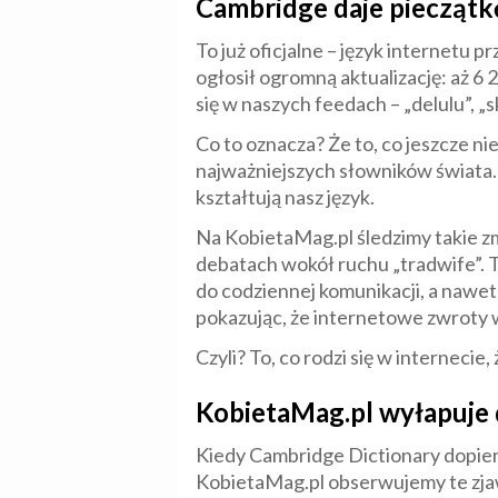
Cambridge daje pieczątkę 
To już oficjalne – język internetu 
ogłosił ogromną aktualizację: aż 6 
się w naszych feedach – „delulu”, „sk
Co to oznacza? Że to, co jeszcze n
najważniejszych słowników świata. To
kształtują nasz język.
Na KobietaMag.pl śledzimy takie zm
debatach wokół ruchu „tradwife”. T
do codziennej komunikacji, a nawet 
pokazując, że internetowe zwroty 
Czyli? To, co rodzi się w internecie
KobietaMag.pl wyłapuje 
Kiedy Cambridge Dictionary dopiero 
KobietaMag.pl obserwujemy te zjawi