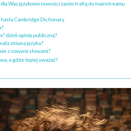
dla Was językowe nowości zanim trafią do mainstreamu
 hasła Cambridge Dictionary
a?
” dzieli opinię publiczną?
wała zmiana języka?
omie z nowymi słowami?
wa, a gdzie lepiej uważać?