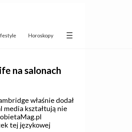
ifestyle
Horoskopy
ife na salonach
Cambridge właśnie dodał
al media kształtują nie
 KobietaMag.pl
ek tej językowej