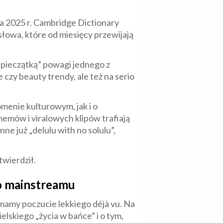
nia 2025 r. Cambridge Dictionary
słowa, które od miesięcy przewijają
e pieczątką” powagi jednego z
e czy beauty trendy, ale też na serio
omenie kulturowym, jak i o
memów i viralowych klipów trafiają
ne już „delulu with no solulu”,
twierdził.
do mainstreamu
y mamy poczucie lekkiego déjà vu. Na
lskiego „życia w bańce” i o tym,