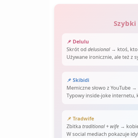
Szybki
📌 Delulu
Skrót od
delusional
→ ktoś, kto
Używane ironicznie, ale też z 
📌 Skibidi
Memiczne słowo z YouTube → u
Typowy inside-joke internetu, 
📌 Tradwife
Zbitka
traditional + wife
→ kobiet
W social mediach pokazuje idyl