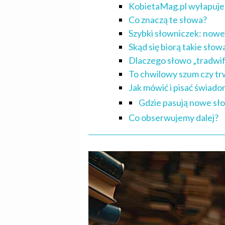
KobietaMag.pl wyłapuje 
Co znaczą te słowa?
Szybki słowniczek: nowe
Skąd się biorą takie słow
Dlaczego słowo „tradwife
To chwilowy szum czy tr
Jak mówić i pisać świad
Gdzie pasują nowe sło
Co obserwujemy dalej?