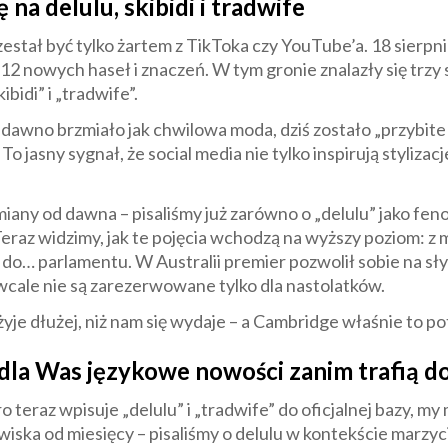
na delulu, skibidi i tradwife
przestał być tylko żartem z TikToka czy YouTube’a. 18 sierp
212 nowych haseł i znaczeń. W tym gronie znalazły się trzy 
ibidi” i „tradwife”.
iedawno brzmiało jak chwilowa moda, dziś zostało „przybit
 jasny sygnał, że social media nie tylko inspirują stylizacj
iany od dawna – pisaliśmy już zarówno o „delulu” jako fen
eraz widzimy, jak te pojęcia wchodzą na wyższy poziom: z 
do… parlamentu. W Australii premier pozwolił sobie na słyn
wcale nie są zarezerwowane tylko dla nastolatków.
, żyje dłużej, niż nam się wydaje – a Cambridge właśnie to po
dla Was językowe nowości zanim trafią 
teraz wpisuje „delulu” i „tradwife” do oficjalnej bazy, m
ska od miesięcy – pisaliśmy o delulu w kontekście marzycie