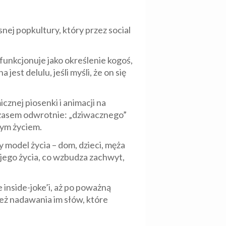
nej popkultury, który przez social
unkcjonuje jako określenie kogoś,
est delulu, jeśli myśli, że on się
cznej piosenki i animacji na
 czasem odwrotnie: „dziwacznego”
nym życiem.
y model życia – dom, dzieci, męża
ojego życia, co wzbudza zachwyt,
inside-joke’i, aż po poważną
też nadawania im słów, które