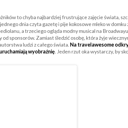
ów to chyba najbardziej frustrujące zajęcie świata, szcze
jednego dnia czyta gazetę i pije kokosowe mleko w domku
ediolanu, a trzeciego ogląda modny musical na Broadwayu
od sponsorów. Zamiast śledzić osobę, która żyje wiecznymi 
autorstwa ludzi z całego świata.
Na travelawesome odkryje
 uruchamiają wyobraźnię
. Jeden rzut oka wystarczy, by sk