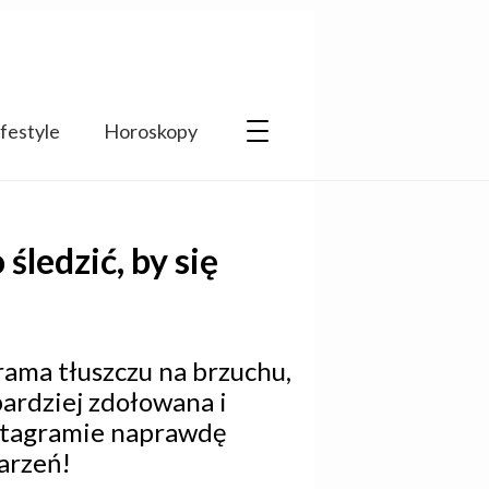
ifestyle
Horoskopy
śledzić, by się
rama tłuszczu na brzuchu,
 bardziej zdołowana i
nstagramie naprawdę
marzeń!