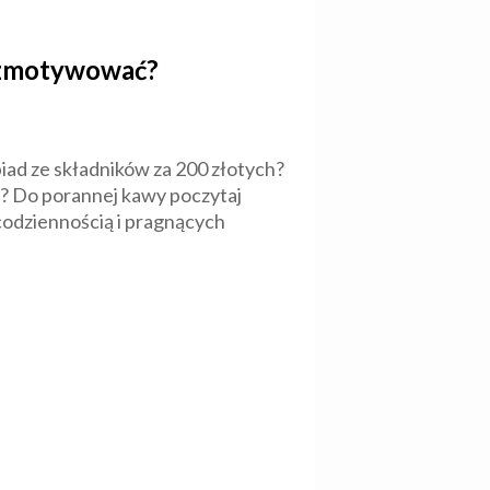
ię zmotywować?
iad ze składników za 200 złotych?
ć? Do porannej kawy poczytaj
codziennością i pragnących