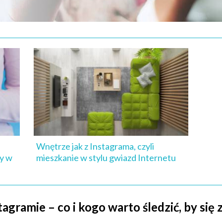
Wnętrze jak z Instagrama, czyli
zy w
mieszkanie w stylu gwiazd Internetu
stagramie – co i kogo warto śledzić, by s