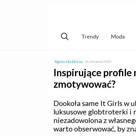
Trendy
Moda
Agnieszka Moroz
,
16 sierpnia 2022
Inspirujące profile 
zmotywować?
Dookoła same It Girls w 
luksusowe globtroterki i m
niezadowolona z własnego
warto obserwować, by znal