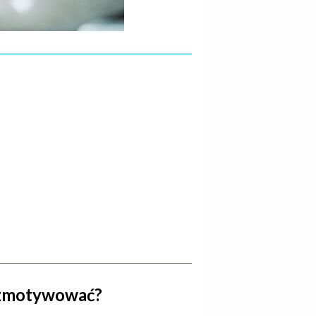
ię zmotywować?