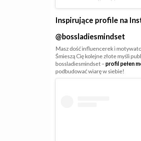
Inspirujące profile na In
@bossladiesmindset
Masz dość influencerek i motywato
Śmieszą Cię kolejne złote myśli pu
bossladiesmindset –
profil pełen 
podbudować wiarę w siebie!