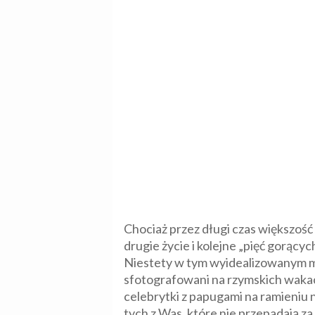
Chociaż przez długi czas większoś
drugie życie i kolejne „pięć gorącyc
Niestety w tym wyidealizowanym mik
sfotografowani na rzymskich wakacj
celebrytki z papugami na ramieniu 
tych z Was, które nie przepadają z