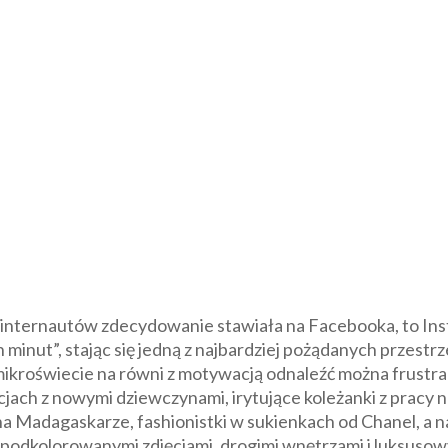
ć internautów zdecydowanie stawiała na Facebooka, to Ins
h minut”, stając się jedną z najbardziej pożądanych przestrz
roświecie na równi z motywacją odnaleźć można frustrację
ach z nowymi dziewczynami, irytujące koleżanki z pracy n
na Madagaskarze, fashionistki w sukienkach od Chanel, a 
a podkolorowanymi zdjęciami, drogimi wnętrzami i luksusow