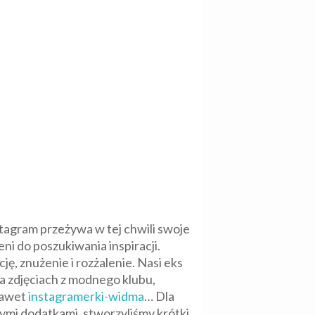
tagram przeżywa w tej chwili swoje
eni do poszukiwania inspiracji.
, znużenie i rozżalenie. Nasi eks
a zdjęciach z modnego klubu,
nawet
instagramerki-widma
… Dla
ymi dodatkami, stworzyliśmy krótki