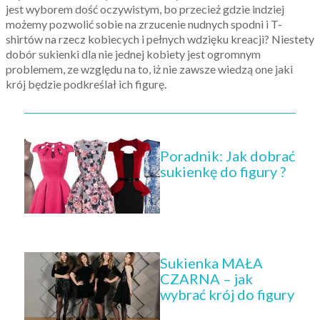
jest wyborem dość oczywistym, bo przecież gdzie indziej
możemy pozwolić sobie na zrzucenie nudnych spodni i T-
shirtów na rzecz kobiecych i pełnych wdzięku kreacji? Niestety
dobór sukienki dla nie jednej kobiety jest ogromnym
problemem, ze względu na to, iż nie zawsze wiedzą one jaki
krój będzie podkreślał ich figurę.
Poradnik: Jak dobrać
sukienkę do figury ?
Sukienka MAŁA
CZARNA – jak
wybrać krój do figury