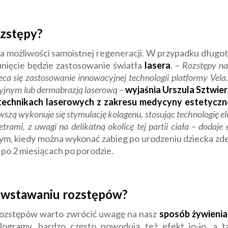
ozstępy?
 ma możliwości samoistnej regeneracji. W przypadku długo
ięcie będzie zastosowanie światła
lasera
. –
Rozstępy na
leca się zastosowanie innowacyjnej technologii platformy Vel
yjnym lub dermabrazją laserową –
wyjaśnia Urszula Sztwier
 technikach laserowych z zakresu medycyny estetyczne
zą wykonuje się stymulację kolagenu, stosując technologię elos
rami, z uwagi na delikatną okolicę tej partii ciała – dodaje 
o tym, kiedy można wykonać zabieg po urodzeniu dziecka zd
po 2 miesiącach po porodzie.
owstawaniu rozstępów?
rozstępów warto zwrócić uwagę na nasz
sposób żywienia
ogramy, bardzo często powodują też efekt jo-jo, a ta