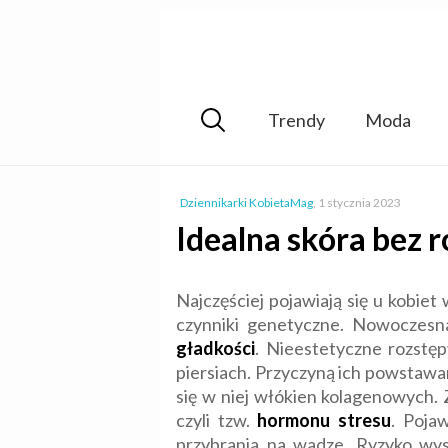
Trendy
Moda
Dziennikarki KobietaMag
,
1 stycznia 2023
Idealna skóra bez 
Najczęściej pojawiają się u kobie
czynniki genetyczne. Nowoczes
gładkości
. Nieestetyczne rozstęp
piersiach. Przyczyną ich powstawan
się w niej włókien kolagenowych.
czyli tzw.
hormonu stresu
. Poja
przybrania na wadze. Ryzyko wy