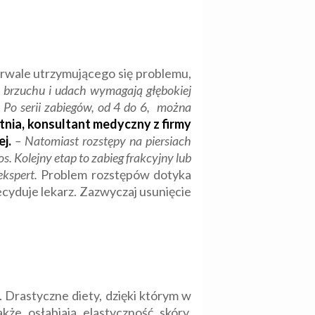
trwale utrzymującego się problemu,
 brzuchu i udach wymagają głębokiej
a. Po serii zabiegów, od 4 do 6, można
tnia, konsultant medyczny z firmy
j.
– Natomiast rozstępy na piersiach
. Kolejny etap to zabieg frakcyjny lub
ekspert.
Problem rozstępów dotyka
ecyduje lekarz. Zazwyczaj usunięcie
. Drastyczne diety, dzięki którym w
kże osłabiają elastyczność skóry.