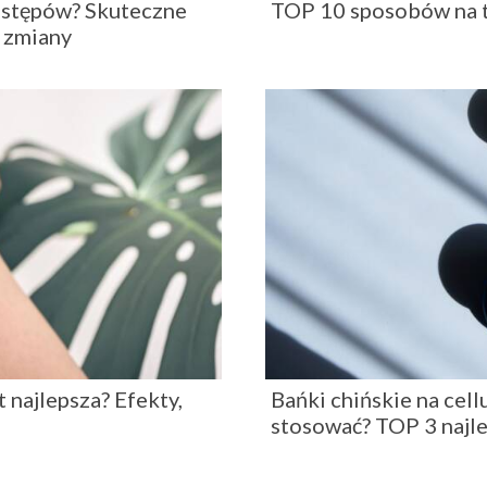
ozstępów? Skuteczne
TOP 10 sposobów na to
e zmiany
t najlepsza? Efekty,
Bańki chińskie na cellu
stosować? TOP 3 najl