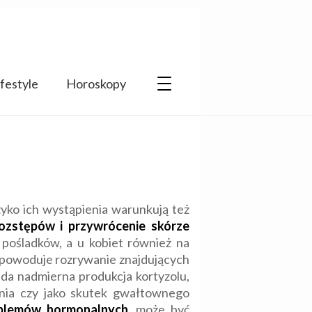
ifestyle
Horoskopy
zyko ich wystąpienia warunkują też
rozstępów i przywrócenie skórze
i pośladków, a u kobiet również na
e powoduje rozrywanie znajdujących
da nadmierna produkcja kortyzolu,
tania czy jako skutek gwałtownego
blemów hormonalnych
, może być