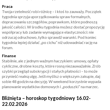
Praca
Twoja rzetelność robi różnicę – i ktoś to zauważy. Początek
tygodnia sprzyja uporządkowaniu spraw formalnych,
dopracowaniu szczegółów, poprawkom, które podnoszą
jakość całości. W środku tygodnia możesz dostać propozycję
współpracy lub zadanie wymagające elastyczności: nie
odrzucaj odruchowo, tylko sprawdź warunki. Pod koniec
tygodnia lepiej działać „po cichu” niż udowadniać rację na
forum.
Finanse
Stabilnie, ale z jednym ważnym haczykiem: umowy, opłaty
cykliczne, drobne koszty, które rosną niezauważalnie. Zrób
szybki przegląd subskrypcji i stałych płatności – to może
przynieść realną ulgę. Jeśli myślisz o większym zakupie, daj
sobie 48 godzin na decyzję. W weekend korzystnie wypada
planowanie wydatków domowych i „poduszki” na marzec.
Bliźnięta – horoskop tygodniowy 16.02-
22.02.2026