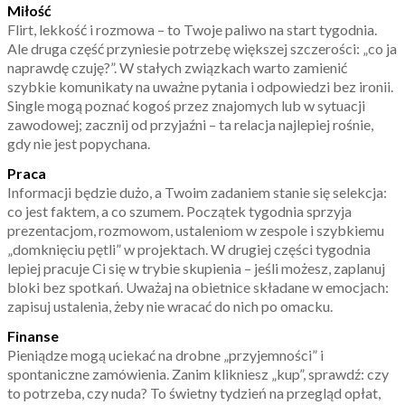
Miłość
Flirt, lekkość i rozmowa – to Twoje paliwo na start tygodnia.
Ale druga część przyniesie potrzebę większej szczerości: „co ja
naprawdę czuję?”. W stałych związkach warto zamienić
szybkie komunikaty na uważne pytania i odpowiedzi bez ironii.
Single mogą poznać kogoś przez znajomych lub w sytuacji
zawodowej; zacznij od przyjaźni – ta relacja najlepiej rośnie,
gdy nie jest popychana.
Praca
Informacji będzie dużo, a Twoim zadaniem stanie się selekcja:
co jest faktem, a co szumem. Początek tygodnia sprzyja
prezentacjom, rozmowom, ustaleniom w zespole i szybkiemu
„domknięciu pętli” w projektach. W drugiej części tygodnia
lepiej pracuje Ci się w trybie skupienia – jeśli możesz, zaplanuj
bloki bez spotkań. Uważaj na obietnice składane w emocjach:
zapisuj ustalenia, żeby nie wracać do nich po omacku.
Finanse
Pieniądze mogą uciekać na drobne „przyjemności” i
spontaniczne zamówienia. Zanim klikniesz „kup”, sprawdź: czy
to potrzeba, czy nuda? To świetny tydzień na przegląd opłat,