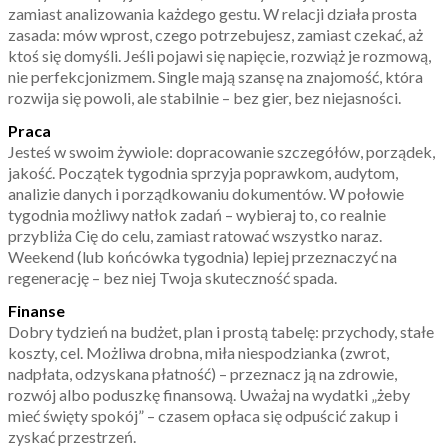
zamiast analizowania każdego gestu. W relacji działa prosta
zasada: mów wprost, czego potrzebujesz, zamiast czekać, aż
ktoś się domyśli. Jeśli pojawi się napięcie, rozwiąż je rozmową,
nie perfekcjonizmem. Single mają szansę na znajomość, która
rozwija się powoli, ale stabilnie – bez gier, bez niejasności.
Praca
Jesteś w swoim żywiole: dopracowanie szczegółów, porządek,
jakość. Początek tygodnia sprzyja poprawkom, audytom,
analizie danych i porządkowaniu dokumentów. W połowie
tygodnia możliwy natłok zadań – wybieraj to, co realnie
przybliża Cię do celu, zamiast ratować wszystko naraz.
Weekend (lub końcówka tygodnia) lepiej przeznaczyć na
regenerację – bez niej Twoja skuteczność spada.
Finanse
Dobry tydzień na budżet, plan i prostą tabelę: przychody, stałe
koszty, cel. Możliwa drobna, miła niespodzianka (zwrot,
nadpłata, odzyskana płatność) – przeznacz ją na zdrowie,
rozwój albo poduszkę finansową. Uważaj na wydatki „żeby
mieć święty spokój” – czasem opłaca się odpuścić zakup i
zyskać przestrzeń.