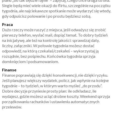
planu „bo tak będzie fajnie” – zapytaj, czego chce druga strona.
Single będą mieć wiele okazji do flirtu, szczególnie na początku
tygodnia, ale najciekawsze spotkanie może wydarzyć się wtedy,
gdy odpuścisz polowanie i po prostu będziesz sobą.
Praca
Dużo rzeczy może ruszyć z miejsca, jeśli odważysz się zrobić
pierwszy telefon, wysłać mail, dopiąć temat. To dobry tydzień
na inicjatywę, ale też na kontrolę jakości: sprawdzaj daty,
liczby, załączniki. W połowie tygodnia możesz dostać
odpowiedź, na którą czekałaś/czekałeś – wykorzystaj ją
rozsądnie, bez pośpiechu. Końcówka tygodnia sprzyja
domknięciom i podsumowaniom.
Finanse
Finanse poprawiają się dzięki konsekwencji, nie dzięki ryzyku.
Jeśli planujesz większy wydatek, policz, jak wpłynie na kolejne
tygodnie – to tydzień, w którym warto myśleć „do przodu”.
Dobre decyzje przyniesie prosty plan: ile odkładasz, ile
wydajesz, gdzie możesz uciąć drobne koszty. Weekend sprzyja
porządkowaniu rachunków i ustawieniu automatycznych
przelewów.