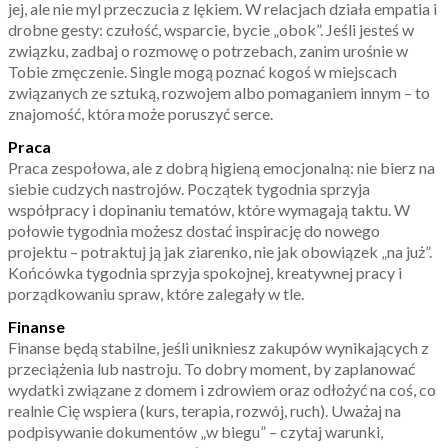
jej, ale nie myl przeczucia z lękiem. W relacjach działa empatia i
drobne gesty: czułość, wsparcie, bycie „obok”. Jeśli jesteś w
związku, zadbaj o rozmowę o potrzebach, zanim urośnie w
Tobie zmęczenie. Single mogą poznać kogoś w miejscach
związanych ze sztuką, rozwojem albo pomaganiem innym – to
znajomość, która może poruszyć serce.
Praca
Praca zespołowa, ale z dobrą higieną emocjonalną: nie bierz na
siebie cudzych nastrojów. Początek tygodnia sprzyja
współpracy i dopinaniu tematów, które wymagają taktu. W
połowie tygodnia możesz dostać inspirację do nowego
projektu – potraktuj ją jak ziarenko, nie jak obowiązek „na już”.
Końcówka tygodnia sprzyja spokojnej, kreatywnej pracy i
porządkowaniu spraw, które zalegały w tle.
Finanse
Finanse będą stabilne, jeśli unikniesz zakupów wynikających z
przeciążenia lub nastroju. To dobry moment, by zaplanować
wydatki związane z domem i zdrowiem oraz odłożyć na coś, co
realnie Cię wspiera (kurs, terapia, rozwój, ruch). Uważaj na
podpisywanie dokumentów „w biegu” – czytaj warunki,