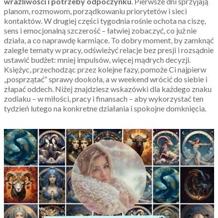
wrażliwości i potrzeby odpoczynku
. Pierwsze dni sprzyjają
planom, rozmowom, porządkowaniu priorytetów i sieci
kontaktów. W drugiej części tygodnia rośnie ochota na ciszę,
sens i emocjonalną szczerość – łatwiej zobaczyć, co już nie
działa, a co naprawdę karmiące. To dobry moment, by zamknąć
zaległe tematy w pracy, odświeżyć relacje bez presji i rozsądnie
ustawić budżet: mniej impulsów, więcej mądrych decyzji.
Księżyc, przechodząc przez kolejne fazy, pomoże Ci najpierw
„posprzątać” sprawy dookoła, a w weekend wrócić do siebie i
złapać oddech. Niżej znajdziesz wskazówki dla każdego znaku
zodiaku – w miłości, pracy i finansach – aby wykorzystać ten
tydzień lutego na konkretne działania i spokojne domknięcia.