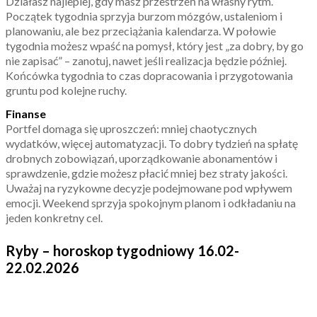
Działasz najlepiej, gdy masz przestrzeń na własny rytm.
Początek tygodnia sprzyja burzom mózgów, ustaleniom i
planowaniu, ale bez przeciążania kalendarza. W połowie
tygodnia możesz wpaść na pomysł, który jest „za dobry, by go
nie zapisać” – zanotuj, nawet jeśli realizacja będzie później.
Końcówka tygodnia to czas dopracowania i przygotowania
gruntu pod kolejne ruchy.
Finanse
Portfel domaga się uproszczeń: mniej chaotycznych
wydatków, więcej automatyzacji. To dobry tydzień na spłatę
drobnych zobowiązań, uporządkowanie abonamentów i
sprawdzenie, gdzie możesz płacić mniej bez straty jakości.
Uważaj na ryzykowne decyzje podejmowane pod wpływem
emocji. Weekend sprzyja spokojnym planom i odkładaniu na
jeden konkretny cel.
Ryby – horoskop tygodniowy 16.02-
22.02.2026