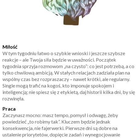
Miłość
W tym tygodniu łatwo o szybkie wnioski i jeszcze szybsze
reakcje – ale Twoja siła będzie w uważności. Początek
tygodnia sprzyja rozmowom „na czysto”: co jest potrzebą, a co
tylko chwilową ambicją. W stałych relacjach zadziała plan na
wspólny czas bez rozpraszaczy – nawet krótki, ale regularny.
Single mogą trafić na kogoś, kto imponuje spokojem i
inteligencją; nie spiesz się z etykietą, daj historii kilka dni, by się
rozwinęła.
Praca
Zaczynasz mocno: masz tempo, pomysł i odwagę, żeby
powiedzieć „to robimy tak”. Kluczem będzie jednak
konsekwencja, nie fajerwerki. Pierwsze dni są dobre na
ustalenie priorytetów, dopięcie zadań i wynegocjowanie