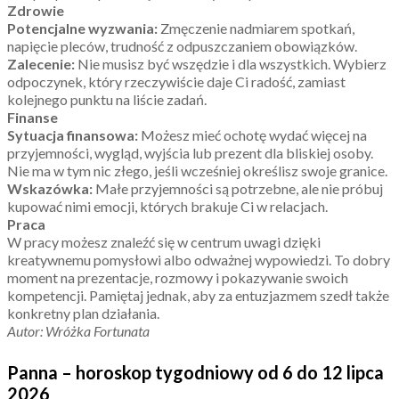
Zdrowie
Potencjalne wyzwania:
Zmęczenie nadmiarem spotkań,
napięcie pleców, trudność z odpuszczaniem obowiązków.
Zalecenie:
Nie musisz być wszędzie i dla wszystkich. Wybierz
odpoczynek, który rzeczywiście daje Ci radość, zamiast
kolejnego punktu na liście zadań.
Finanse
Sytuacja finansowa:
Możesz mieć ochotę wydać więcej na
przyjemności, wygląd, wyjścia lub prezent dla bliskiej osoby.
Nie ma w tym nic złego, jeśli wcześniej określisz swoje granice.
Wskazówka:
Małe przyjemności są potrzebne, ale nie próbuj
kupować nimi emocji, których brakuje Ci w relacjach.
Praca
W pracy możesz znaleźć się w centrum uwagi dzięki
kreatywnemu pomysłowi albo odważnej wypowiedzi. To dobry
moment na prezentacje, rozmowy i pokazywanie swoich
kompetencji. Pamiętaj jednak, aby za entuzjazmem szedł także
konkretny plan działania.
Autor: Wróżka Fortunata
Panna – horoskop tygodniowy od 6 do 12 lipca
2026