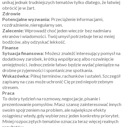
unikaj jednak trudniejszych tematów tylko dlatego, że łatwiej
obrócić je w żart.
Zdrowie
Potencjalne wyzwania:
Przeciążenie informacjami,
rozdrażnienie, nieregularny sen.
Zalecenie:
Wprowadź choć jeden wieczór bez nadmiaru
ekranów i wiadomości. Twój umysł potrzebuje teraz mniej
bodźców, aby odzyskać lekkość.
Finanse
Sytuacja finansowa:
Możesz znaleźć interesujący pomysł na
dodatkowy zarobek, krótką współpracę albo rozwinięcie
umiejętności. Jednocześnie łatwo będzie wydać pieniądze na
drobne przyjemności i spontaniczne spotkania.
Wskazówka:
Pilnuj terminów, rachunków i ustaleń. Szczegół
zapisany na czas może uchronić Cię przed niepotrzebnym
stresem.
Praca
To dobry tydzień na rozmowy, negocjacje, pisanie i
prezentowanie pomysłów. Masz szansę zainteresować innych
swoim spojrzeniem na problem, ale największe efekty
osiągniesz wtedy, gdy wybierzesz jeden konkretny priorytet.
Mniej rozpoczętych tematów oznacza teraz więcej realnych
rezultatów.