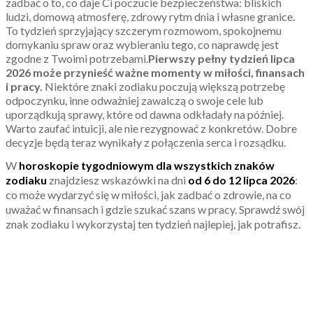
zadbać o to, co daje Ci poczucie bezpieczeństwa: bliskich
ludzi, domową atmosferę, zdrowy rytm dnia i własne granice.
To tydzień sprzyjający szczerym rozmowom, spokojnemu
domykaniu spraw oraz wybieraniu tego, co naprawdę jest
zgodne z Twoimi potrzebami.
Pierwszy pełny tydzień lipca
2026 może przynieść ważne momenty w miłości, finansach
i pracy.
Niektóre znaki zodiaku poczują większą potrzebę
odpoczynku, inne odważniej zawalczą o swoje cele lub
uporządkują sprawy, które od dawna odkładały na później.
Warto zaufać intuicji, ale nie rezygnować z konkretów. Dobre
decyzje będą teraz wynikały z połączenia serca i rozsądku.
W
horoskopie tygodniowym dla wszystkich znaków
zodiaku
znajdziesz wskazówki na dni
od 6 do 12 lipca 2026
:
co może wydarzyć się w miłości, jak zadbać o zdrowie, na co
uważać w finansach i gdzie szukać szans w pracy. Sprawdź swój
znak zodiaku i wykorzystaj ten tydzień najlepiej, jak potrafisz.