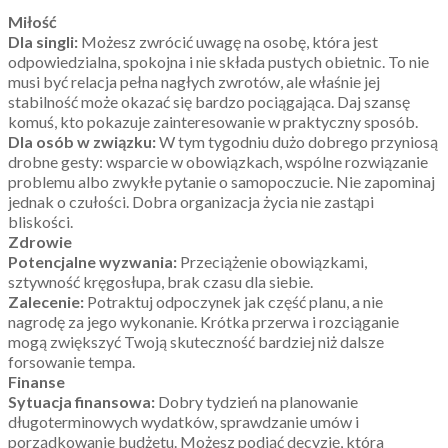
Miłość
Dla singli:
Możesz zwrócić uwagę na osobę, która jest
odpowiedzialna, spokojna i nie składa pustych obietnic. To nie
musi być relacja pełna nagłych zwrotów, ale właśnie jej
stabilność może okazać się bardzo pociągająca. Daj szansę
komuś, kto pokazuje zainteresowanie w praktyczny sposób.
Dla osób w związku:
W tym tygodniu dużo dobrego przyniosą
drobne gesty: wsparcie w obowiązkach, wspólne rozwiązanie
problemu albo zwykłe pytanie o samopoczucie. Nie zapominaj
jednak o czułości. Dobra organizacja życia nie zastąpi
bliskości.
Zdrowie
Potencjalne wyzwania:
Przeciążenie obowiązkami,
sztywność kręgosłupa, brak czasu dla siebie.
Zalecenie:
Potraktuj odpoczynek jak część planu, a nie
nagrodę za jego wykonanie. Krótka przerwa i rozciąganie
mogą zwiększyć Twoją skuteczność bardziej niż dalsze
forsowanie tempa.
Finanse
Sytuacja finansowa:
Dobry tydzień na planowanie
długoterminowych wydatków, sprawdzanie umów i
porządkowanie budżetu. Możesz podjąć decyzję, która