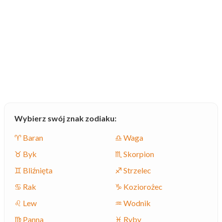
Wybierz swój znak zodiaku:
♈ Baran
♎ Waga
♉ Byk
♏ Skorpion
♊ Bliźnięta
♐ Strzelec
♋ Rak
♑ Koziorożec
♌ Lew
♒ Wodnik
♍ Panna
♓ Ryby