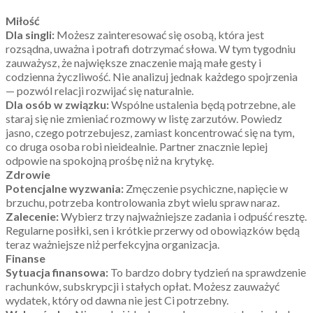
Miłość
Dla singli:
Możesz zainteresować się osobą, która jest
rozsądna, uważna i potrafi dotrzymać słowa. W tym tygodniu
zauważysz, że największe znaczenie mają małe gesty i
codzienna życzliwość. Nie analizuj jednak każdego spojrzenia
— pozwól relacji rozwijać się naturalnie.
Dla osób w związku:
Wspólne ustalenia będą potrzebne, ale
staraj się nie zmieniać rozmowy w listę zarzutów. Powiedz
jasno, czego potrzebujesz, zamiast koncentrować się na tym,
co druga osoba robi nieidealnie. Partner znacznie lepiej
odpowie na spokojną prośbę niż na krytykę.
Zdrowie
Potencjalne wyzwania:
Zmęczenie psychiczne, napięcie w
brzuchu, potrzeba kontrolowania zbyt wielu spraw naraz.
Zalecenie:
Wybierz trzy najważniejsze zadania i odpuść resztę.
Regularne posiłki, sen i krótkie przerwy od obowiązków będą
teraz ważniejsze niż perfekcyjna organizacja.
Finanse
Sytuacja finansowa:
To bardzo dobry tydzień na sprawdzenie
rachunków, subskrypcji i stałych opłat. Możesz zauważyć
wydatek, który od dawna nie jest Ci potrzebny.