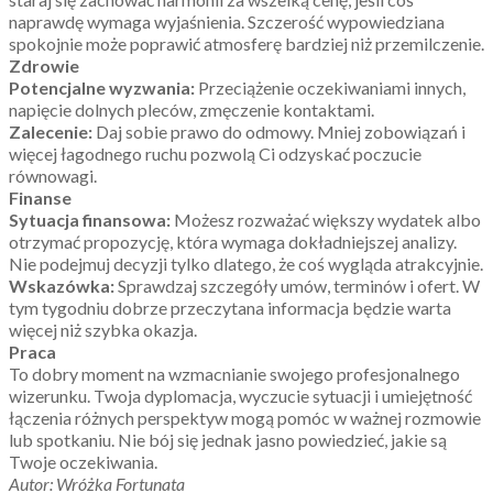
naprawdę wymaga wyjaśnienia. Szczerość wypowiedziana
spokojnie może poprawić atmosferę bardziej niż przemilczenie.
Zdrowie
Potencjalne wyzwania:
Przeciążenie oczekiwaniami innych,
napięcie dolnych pleców, zmęczenie kontaktami.
Zalecenie:
Daj sobie prawo do odmowy. Mniej zobowiązań i
więcej łagodnego ruchu pozwolą Ci odzyskać poczucie
równowagi.
Finanse
Sytuacja finansowa:
Możesz rozważać większy wydatek albo
otrzymać propozycję, która wymaga dokładniejszej analizy.
Nie podejmuj decyzji tylko dlatego, że coś wygląda atrakcyjnie.
Wskazówka:
Sprawdzaj szczegóły umów, terminów i ofert. W
tym tygodniu dobrze przeczytana informacja będzie warta
więcej niż szybka okazja.
Praca
To dobry moment na wzmacnianie swojego profesjonalnego
wizerunku. Twoja dyplomacja, wyczucie sytuacji i umiejętność
łączenia różnych perspektyw mogą pomóc w ważnej rozmowie
lub spotkaniu. Nie bój się jednak jasno powiedzieć, jakie są
Twoje oczekiwania.
Autor: Wróżka Fortunata