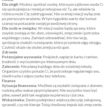
Dla singli:
Możesz spotkać osobę, która początkowo wyda Ci
się spokojniejsza i mniej przebojowa niż Ty, ale właśnie ta
różnica może Cię zaintrygować. Nie oceniaj relacji wyłącznie
po pierwszym wrażeniu. W tym tygodniu warto dać komuś
szansę na pokazanie swojej prawdziwej strony.
Dla osób w związku:
W relacji ważne będą sprawy, które
zwykle zostają w tle: dom, obowiązki, zmęczenie i potrzeba
wspólnego czasu. Zamiast udowadniać, kto ma rację,
spróbujcie znaleźć rozwiązanie, które przyniesie ulgę obojgu.
Czułość okaże się skuteczniejsza niż upór.
Zdrowie
Potencjalne wyzwania:
Pośpiech, napięcie karku i ramion,
trudność z wyciszeniem po intensywnym dniu.
Zalecenie:
Nie planuj każdego dnia do ostatniej minuty.
Organizm szybko pokaże Ci, że potrzebuje regularnego snu,
chwili ruchu i odpoczynku bez telefonu.
Finanse
Sytuacja finansowa:
Możliwe są wydatki związane z domem,
rodziną albo wakacyjnymi planami. Nie wszystko musi być
pilne, nawet jeśli tak wygląda na pierwszy rzut oka.
Wskazówka:
Zanim podejmiesz większą decyzję zakupową,
sprawdź, czy nie kieruje Tobą chwilowy impuls lub zmęczenie.