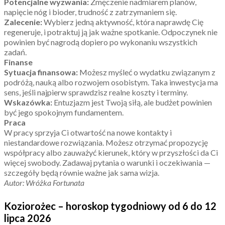
Potencjalne wyzwania:
Zmęczenie nadmiarem planów,
napięcie nóg i bioder, trudność z zatrzymaniem się.
Zalecenie:
Wybierz jedną aktywność, która naprawdę Cię
regeneruje, i potraktuj ją jak ważne spotkanie. Odpoczynek nie
powinien być nagrodą dopiero po wykonaniu wszystkich
zadań.
Finanse
Sytuacja finansowa:
Możesz myśleć o wydatku związanym z
podróżą, nauką albo rozwojem osobistym. Taka inwestycja ma
sens, jeśli najpierw sprawdzisz realne koszty i terminy.
Wskazówka:
Entuzjazm jest Twoją siłą, ale budżet powinien
być jego spokojnym fundamentem.
Praca
W pracy sprzyja Ci otwartość na nowe kontakty i
niestandardowe rozwiązania. Możesz otrzymać propozycję
współpracy albo zauważyć kierunek, który w przyszłości da Ci
więcej swobody. Zadawaj pytania o warunki i oczekiwania —
szczegóły będą równie ważne jak sama wizja.
Autor: Wróżka Fortunata
Koziorożec – horoskop tygodniowy od 6 do 12
lipca 2026