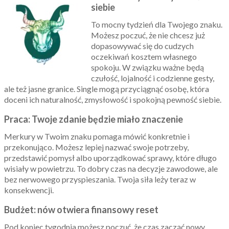
siebie
To mocny tydzień dla Twojego znaku.
Możesz poczuć, że nie chcesz już
dopasowywać się do cudzych
oczekiwań kosztem własnego
spokoju. W związku ważne będą
czułość, lojalność i codzienne gesty,
ale też jasne granice. Single mogą przyciągnąć osobę, która
doceni ich naturalność, zmysłowość i spokojną pewność siebie.
Praca: Twoje zdanie będzie miało znaczenie
Merkury w Twoim znaku pomaga mówić konkretnie i
przekonująco. Możesz lepiej nazwać swoje potrzeby,
przedstawić pomysł albo uporządkować sprawy, które długo
wisiały w powietrzu. To dobry czas na decyzje zawodowe, ale
bez nerwowego przyspieszania. Twoja siła leży teraz w
konsekwencji.
Budżet: nów otwiera finansowy reset
Pod koniec tygodnia możesz poczuć, że czas zacząć nowy