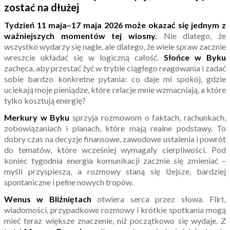
zostać na dłużej
Tydzień
11 maja
–
17 maja 2026
może okazać się jednym z
ważniejszych momentów tej wiosny.
Nie dlatego, że
wszystko wydarzy się nagle, ale dlatego, że wiele spraw zacznie
wreszcie układać się w logiczną całość.
Słońce w Byku
zachęca, aby przestać żyć w trybie ciągłego reagowania i zadać
sobie bardzo konkretne pytania: co daje mi spokój, gdzie
uciekają moje pieniądze, które relacje mnie wzmacniają, a które
tylko kosztują energię?
Merkury w Byku
sprzyja rozmowom o faktach, rachunkach,
zobowiązaniach i planach, które mają realne podstawy. To
dobry czas na decyzje finansowe, zawodowe ustalenia i powrót
do tematów, które wcześniej wymagały cierpliwości. Pod
koniec tygodnia energia komunikacji zacznie się zmieniać –
myśli przyspieszą, a rozmowy staną się lżejsze, bardziej
spontaniczne i pełne nowych tropów.
Wenus w Bliźniętach
otwiera serca przez słowa. Flirt,
wiadomości, przypadkowe rozmowy i krótkie spotkania mogą
mieć teraz większe znaczenie, niż początkowo się wydaje. Z