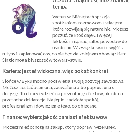
Uczucia: znajomość może nabrać
tempa
Wenus w Bliźniętach sprzyja
spotkaniom, rozmowom i relacjom,
które rozwijają się naturalnie. Możesz
poczuć, że ktoś daje Ci więcej
lekkości, inspiracji albo powodów do
uśmiechu. W związku warto wyjść z
rutyny i zaplanować coś, co nie będzie kolejnym obowiązkiem.
Single mogą błyszczeć w towarzystwie.
Kariera: jesteś widoczna, więc pokaż konkret
Słońce w Byku mocno podświetla Twoją pozycję zawodową.
Możesz zostać oceniona, zauważona albo poproszona o
decyzję. To dobry tydzień na prezentację efektów, ale nie na
przesadne deklaracje. Najlepiej zadziała spokój,
profesjonalizm i dowiezienie tego, co obiecane.
Finanse: wybierz jakość zamiast efektu wow
Możesz mieć ochotę na zakup, który poprawi wizerunek,