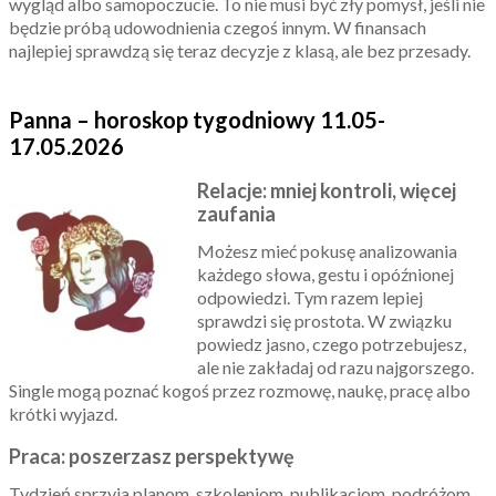
wygląd albo samopoczucie. To nie musi być zły pomysł, jeśli nie
będzie próbą udowodnienia czegoś innym. W finansach
najlepiej sprawdzą się teraz decyzje z klasą, ale bez przesady.
Panna – horoskop tygodniowy 11.05-
17.05.2026
Relacje: mniej kontroli, więcej
zaufania
Możesz mieć pokusę analizowania
każdego słowa, gestu i opóźnionej
odpowiedzi. Tym razem lepiej
sprawdzi się prostota. W związku
powiedz jasno, czego potrzebujesz,
ale nie zakładaj od razu najgorszego.
Single mogą poznać kogoś przez rozmowę, naukę, pracę albo
krótki wyjazd.
Praca: poszerzasz perspektywę
Tydzień sprzyja planom, szkoleniom, publikacjom, podróżom,