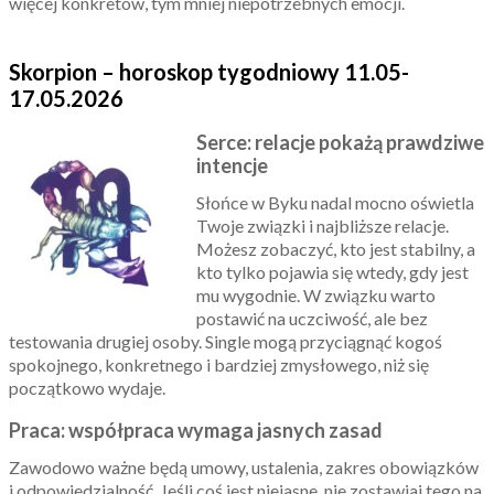
więcej konkretów, tym mniej niepotrzebnych emocji.
Skorpion – horoskop tygodniowy 11.05-
17.05.2026
Serce: relacje pokażą prawdziwe
intencje
Słońce w Byku nadal mocno oświetla
Twoje związki i najbliższe relacje.
Możesz zobaczyć, kto jest stabilny, a
kto tylko pojawia się wtedy, gdy jest
mu wygodnie. W związku warto
postawić na uczciwość, ale bez
testowania drugiej osoby. Single mogą przyciągnąć kogoś
spokojnego, konkretnego i bardziej zmysłowego, niż się
początkowo wydaje.
Praca: współpraca wymaga jasnych zasad
Zawodowo ważne będą umowy, ustalenia, zakres obowiązków
i odpowiedzialność. Jeśli coś jest niejasne, nie zostawiaj tego na