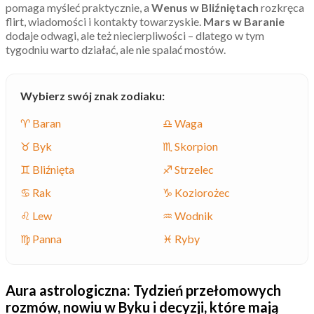
pomaga myśleć praktycznie, a
Wenus w Bliźniętach
rozkręca
flirt, wiadomości i kontakty towarzyskie.
Mars w Baranie
dodaje odwagi, ale też niecierpliwości – dlatego w tym
tygodniu warto działać, ale nie spalać mostów.
Wybierz swój znak zodiaku:
♈ Baran
♎ Waga
♉ Byk
♏ Skorpion
♊ Bliźnięta
♐ Strzelec
♋ Rak
♑ Koziorożec
♌ Lew
♒ Wodnik
♍ Panna
♓ Ryby
Aura astrologiczna: Tydzień przełomowych
rozmów, nowiu w Byku i decyzji, które mają