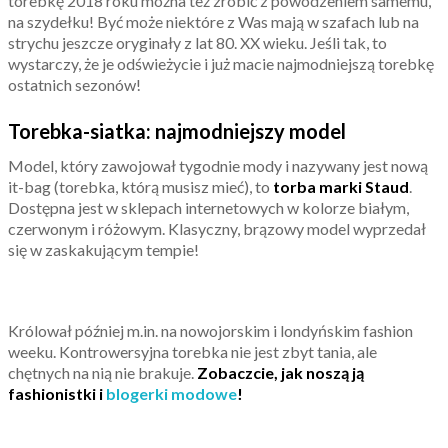
torebkę 2018 roku można też zrobić z powodzeniem samemu,
na szydełku! Być może niektóre z Was mają w szafach lub na
strychu jeszcze oryginały z lat 80. XX wieku. Jeśli tak, to
wystarczy, że je odświeżycie i już macie najmodniejszą torebkę
ostatnich sezonów!
Torebka-siatka: najmodniejszy model
Model, który zawojował tygodnie mody i nazywany jest nową
it-bag (torebka, którą musisz mieć), to
torba marki Staud
.
Dostępna jest w sklepach internetowych w kolorze białym,
czerwonym i różowym. Klasyczny, brązowy model wyprzedał
się w zaskakującym tempie!
Królował później m.in. na nowojorskim i londyńskim fashion
weeku. Kontrowersyjna torebka nie jest zbyt tania, ale
chętnych na nią nie brakuje.
Zobaczcie, jak noszą ją
fashionistki i
blogerki modowe
!