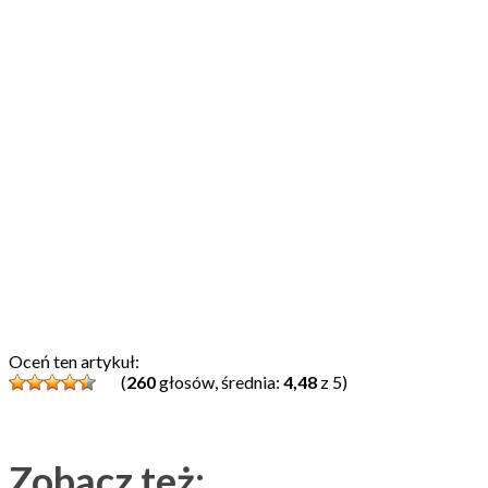
Oceń ten artykuł:
(
260
głosów, średnia:
4,48
z 5)
Zobacz też: