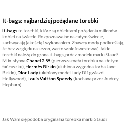
It-bags: najbardziej pożądane torebki
It-bags
to torebki, które są obiektami pożądania milionów
kobiet na świecie. Rozpoznawalne na całym świecie,
zachwycają jakością i wykonaniem. Znawcy mody podkreślają,
że bez względu na sezon, warto w nie inwestować. Jakie
torebki należą do grona it-bags, prócz modelu marki Staud?
M.in. słynna
Chanel 2.55
(pierwsza mała torebka na złotym
łańcuszku),
Hermès Birkin
(ulubiona wygodna torba Jane
Birkin),
Dior Lady
(ulubiony model Lady Di i gwiazd
Hollywood),
Louis Vuitton Speedy
(kochana przez Audrey
Hepburn).
Jak Wam się podoba oryginalna torebka marki Staud?