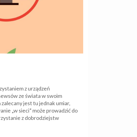
rzystaniem z urządzeń
a newsów ze świata w swoim
zalecany jest tu jednak umiar,
nie „w sieci” może prowadzić do
rzystanie z dobrodziejstw