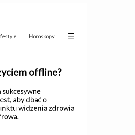
ifestyle
Horoskopy
życiem offline?
ch sukcesywne
est, aby dbać o
punktu widzenia zdrowia
frowa.