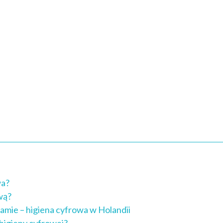
wa?
wą?
amie – higiena cyfrowa w Holandii