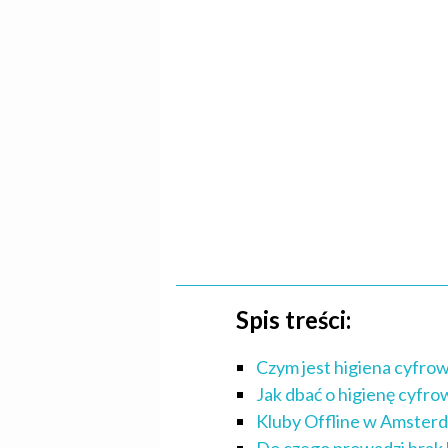
Spis treści:
Czym jest higiena cyfro
Jak dbać o higienę cyfro
Kluby Offline w Amsterd