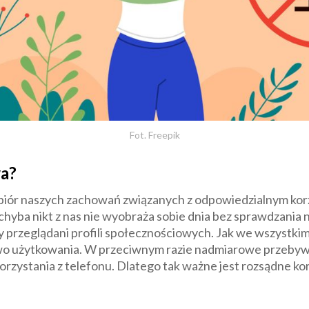
Fot. Freepik
wa?
 zbiór naszych zachowań związanych z odpowiedzialnym ko
 chyba nikt z nas nie wyobraża sobie dnia bez sprawdzani
y przeglądani profili społecznościowych. Jak we wszystkim 
o użytkowania. W przeciwnym razie nadmiarowe przebywa
korzystania z telefonu. Dlatego tak ważne jest rozsądne ko