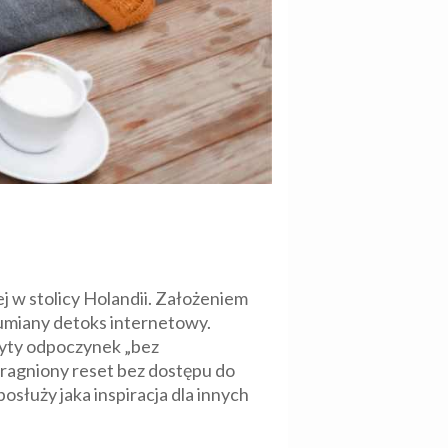
ej w stolicy Holandii. Założeniem
umiany detoks internetowy.
żyty odpoczynek „bez
upragniony reset bez dostępu do
osłuży jaka inspiracja dla innych