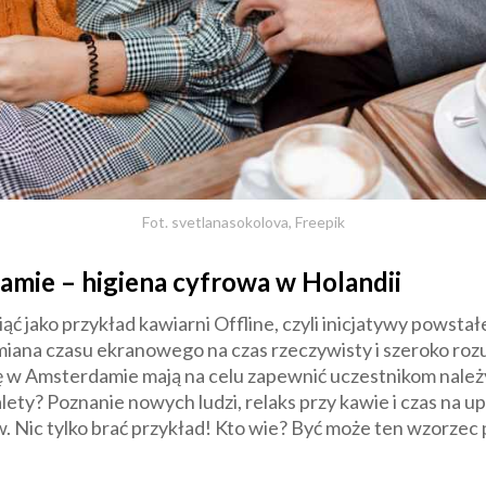
Fot. svetlanasokolova, Freepik
amie – higiena cyfrowa w Holandii
ć jako przykład kawiarni Offline, czyli inicjatywy powstał
iana czasu ekranowego na czas rzeczywisty i szeroko roz
ę w Amsterdamie mają na celu zapewnić uczestnikom nale
lety? Poznanie nowych ludzi, relaks przy kawie i czas na 
 Nic tylko brać przykład! Kto wie? Być może ten wzorzec p