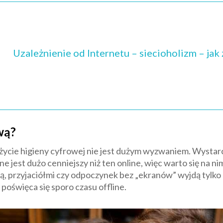
Uzależnienie od Internetu – siecioholizm – jak
wą?
ie higieny cyfrowej nie jest dużym wyzwaniem. Wystarcz
e jest dużo cenniejszy niż ten online, więc warto się na nim
iną, przyjaciółmi czy odpoczynek bez „ekranów” wyjdą tyl
 poświęca się sporo czasu offline.