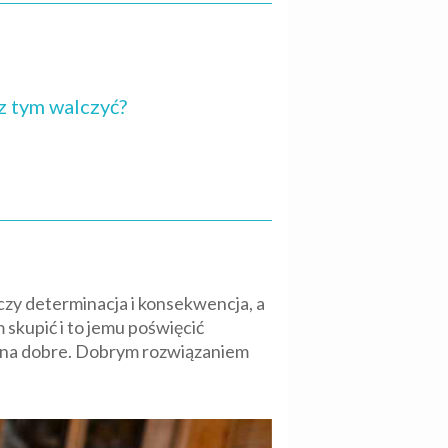
 z tym walczyć?
y determinacja i konsekwencja, a
 skupić i to jemu poświęcić
ko na dobre. Dobrym rozwiązaniem