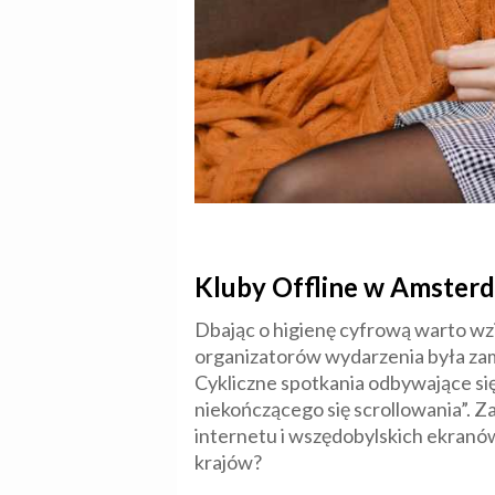
Kluby Offline w Amsterd
Dbając o higienę cyfrową warto wzią
organizatorów wydarzenia była zam
Cykliczne spotkania odbywające si
niekończącego się scrollowania”. Za
internetu i wszędobylskich ekranów.
krajów?