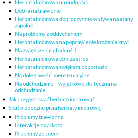
Herbata imbirowa na nudności
Dobra na trawienie
Herbata imbirowa dobroczynnie wpływa na stany
zapalne
Na problemy z oddychaniem
Herbata imbirowa na poprawienie krążenia krwi
Na zwiększenie płodności
Herbata imbirowa obniża stres
Herbata imbirowa zwiększa odporność
Na dolegliwości menstruacyjne
Na odchudzanie – wyjątkowo skuteczna na
odchudzanie
Jak przygotować herbatę imbirową?
Skutki uboczne picia herbaty imbirowej
Problemy trawienne
Interakcje z narkozą
Problemy ze snem