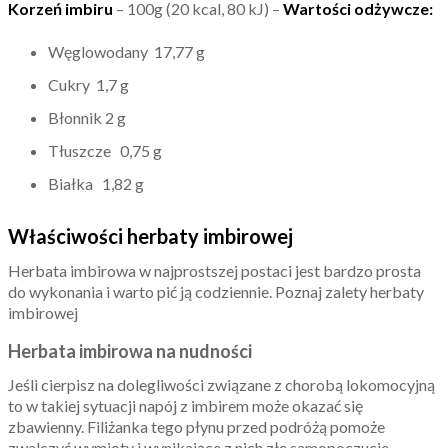
Korzeń imbiru
– 100g (20 kcal, 80 kJ) –
Wartości odżywcze:
Węglowodany 17,77 g
Cukry 1,7 g
Błonnik 2 g
Tłuszcze 0,75 g
Białka 1,82 g
Właściwości herbaty imbirowej
Herbata imbirowa w najprostszej postaci jest bardzo prosta
do wykonania i warto pić ją codziennie. Poznaj zalety herbaty
imbirowej
Herbata imbirowa na nudności
Jeśli cierpisz na dolegliwości związane z chorobą lokomocyjną
to w takiej sytuacji napój z imbirem może okazać się
zbawienny. Filiżanka tego płynu przed podróżą pomoże
zwalczyć wymioty i wynikające z nich złe samopoczucie.