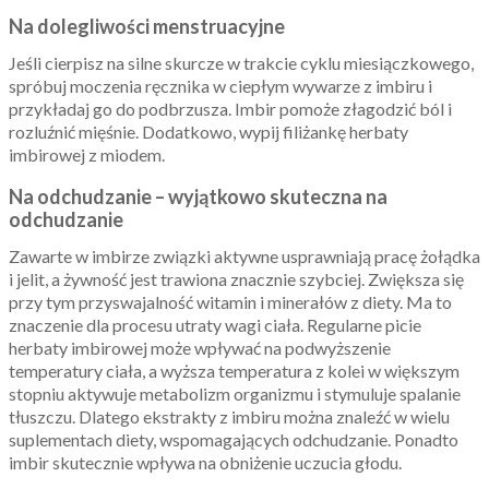
Na dolegliwości menstruacyjne
Jeśli cierpisz na silne skurcze w trakcie cyklu miesiączkowego,
spróbuj moczenia ręcznika w ciepłym wywarze z imbiru i
przykładaj go do podbrzusza. Imbir pomoże złagodzić ból i
rozluźnić mięśnie. Dodatkowo, wypij filiżankę herbaty
imbirowej z miodem.
Na odchudzanie – wyjątkowo skuteczna na
odchudzanie
Zawarte w imbirze związki aktywne usprawniają pracę żołądka
i jelit, a żywność jest trawiona znacznie szybciej. Zwiększa się
przy tym przyswajalność witamin i minerałów z diety. Ma to
znaczenie dla procesu utraty wagi ciała. Regularne picie
herbaty imbirowej może wpływać na podwyższenie
temperatury ciała, a wyższa temperatura z kolei w większym
stopniu aktywuje metabolizm organizmu i stymuluje spalanie
tłuszczu. Dlatego ekstrakty z imbiru można znaleźć w wielu
suplementach diety, wspomagających odchudzanie. Ponadto
imbir skutecznie wpływa na obniżenie uczucia głodu.