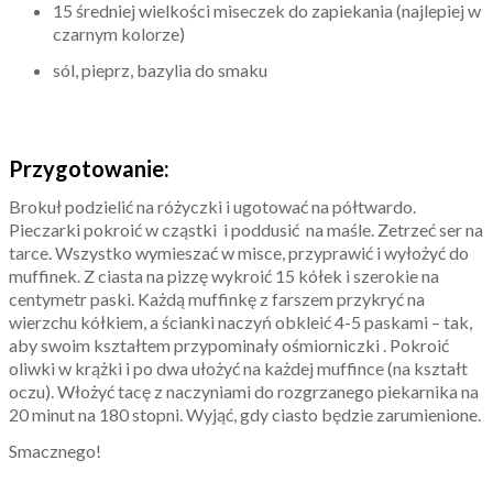
15 średniej wielkości miseczek do zapiekania (najlepiej w
czarnym kolorze)
sól, pieprz, bazylia do smaku
Przygotowanie:
Brokuł podzielić na różyczki i ugotować na półtwardo.
Pieczarki pokroić w cząstki i poddusić na maśle. Zetrzeć ser na
tarce. Wszystko wymieszać w misce, przyprawić i wyłożyć do
muffinek. Z ciasta na pizzę wykroić 15 kółek i szerokie na
centymetr paski. Każdą muffinkę z farszem przykryć na
wierzchu kółkiem, a ścianki naczyń obkleić 4-5 paskami – tak,
aby swoim kształtem przypominały ośmiorniczki . Pokroić
oliwki w krążki i po dwa ułożyć na każdej muffince (na kształt
oczu). Włożyć tacę z naczyniami do rozgrzanego piekarnika na
20 minut na 180 stopni. Wyjąć, gdy ciasto będzie zarumienione.
Smacznego!