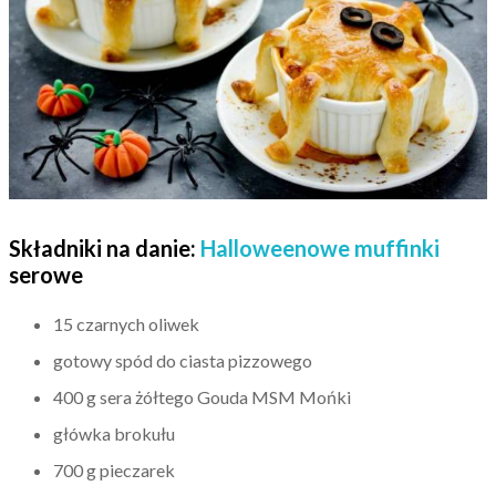
Składniki na danie:
Halloweenowe muffinki
serowe
15 czarnych oliwek
gotowy spód do ciasta pizzowego
400 g sera żółtego Gouda MSM Mońki
główka brokułu
700 g pieczarek