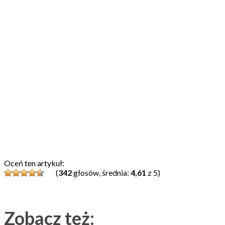
Oceń ten artykuł:
(
342
głosów, średnia:
4,61
z 5)
Zobacz też: