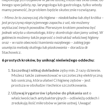
innego specjalisty, np. laryngologa lub gastrologa, tylko wtedy
mamy pewność, że problem będzie skutecznie rozwiązany.
– Mimo że to zazwyczaj zła higiena – niedokładna lub zbyt krótka –
jest przyczyną nieprzyjemnego zapachu z ust, nie możemy
wykluczać innych powodów. Pierwszym krokiem powinna być
jednak wizyta u stomatologa, który skontroluje stan jamy ustnej. W
gabinecie możemy także poprosić o instruktaż właściwej higieny
oraz – w razie obecności kamienia nazębnego – zabieg jego
usunięcia metodą skalingu lub piaskowania
– doradza dr
Stachowicz.
6 prostych kroków, by uniknąć nieświeżego oddechu:
Szczotkuj i nitkuj dokładnie
zęby min. 2 razy dziennie.
Możesz także zainwestować w szczoteczkę elektryczną
lub soniczną, która ułatwi Ci higienę zębów – jest
prostsza w obsłudze i technice szczotkowania.
Używaj irygatorów i płynów do płukania ust
o
właściwościach antybakteryjnych – odświeżą oddech i
zredukują ilość mikrobów w jamie ustnej. Uwaga!