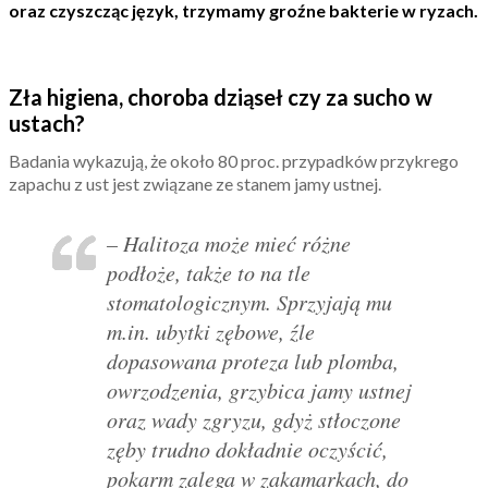
oraz czyszcząc język, trzymamy groźne bakterie w ryzach.
Zła higiena, choroba dziąseł czy za sucho w
ustach?
Badania wykazują, że około 80 proc. przypadków przykrego
zapachu z ust jest związane ze stanem jamy ustnej.
– Halitoza może mieć różne
podłoże, także to na tle
stomatologicznym. Sprzyjają mu
m.in. ubytki zębowe, źle
dopasowana proteza lub plomba,
owrzodzenia, grzybica jamy ustnej
oraz wady zgryzu, gdyż stłoczone
zęby trudno dokładnie oczyścić,
pokarm zalega w zakamarkach, do