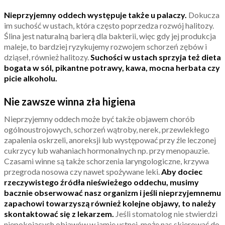
Nieprzyjemny oddech występuje także u palaczy.
Dokucza
im suchość w ustach, która często poprzedza rozwój halitozy.
Ślina jest naturalną barierą dla bakterii, więc gdy jej produkcja
maleje, to bardziej ryzykujemy rozwojem schorzeń zębów i
dziąseł, również halitozy.
Suchości w ustach sprzyja też dieta
bogata w sól, pikantne potrawy, kawa, mocna herbata czy
picie alkoholu.
Nie zawsze winna zła higiena
Nieprzyjemny oddech może być także objawem chorób
ogólnoustrojowych, schorzeń wątroby, nerek, przewlekłego
zapalenia oskrzeli, anoreksji lub występować przy źle leczonej
cukrzycy lub wahaniach hormonalnych np. przy menopauzie.
Czasami winne są także schorzenia laryngologiczne, krzywa
przegroda nosowa czy nawet spożywane leki.
Aby dociec
rzeczywistego źródła nieświeżego oddechu, musimy
bacznie obserwować nasz organizm i jeśli nieprzyjemnemu
zapachowi towarzyszą również kolejne objawy, to należy
skontaktować się z lekarzem.
Jeśli stomatolog nie stwierdzi
niepokojących objawów w jamie ustnej, może nas skierować do