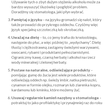
Używanie tych o zbyt dużym stężeniu alkoholu może za
bardzo wysuszyć śluzówkę i pogłębić problem.
Doradźmy się stomatologa, jaki płyn wybrać.
Pamiętaj o języku
– na języku gromadzi się nalot, który
także prowadzi do przykrego oddechu. Czyśćmy więc
język specjalną szczoteczką lub skrobaczką.
Uważaj na dietę
– to, co jemy trafia do krwioobiegu,
następnie do płuc, a więc później to „wydychamy”. Dietę
tłustą i ciężkostrawną zastąpmy świeżymi warzywami,
owocami, rybami i produktami pełnoziarnistymi.
Ograniczmy kawę, czarną herbatę i alkohol na rzecz
wody mineralnej i zielonej herbaty.
Postaw na naturalne, odświeżające produkty
–
pomijając gumę do żucia jest wiele produktów, które
odświeżają oddech np. świeży imbir, natka pietruszki,
cynamon w formie olejku, rozmaryn lub ziarenka kopru,
kardamonu lub kminku, które możemy żuć.
Usuwaj regularnie kamień nazębny u stomatologa
–
potraktuj to jako profilaktykę i przynajmniej raz do roku