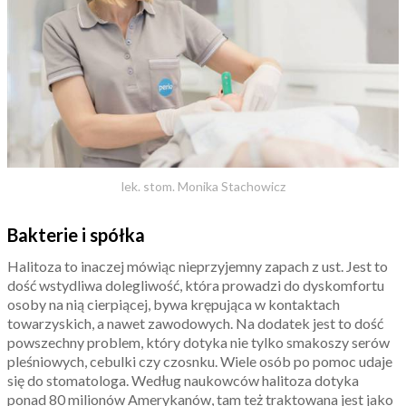
lek. stom. Monika Stachowicz
Bakterie i spółka
Halitoza to inaczej mówiąc nieprzyjemny zapach z ust. Jest to
dość wstydliwa dolegliwość, która prowadzi do dyskomfortu
osoby na nią cierpiącej, bywa krępująca w kontaktach
towarzyskich, a nawet zawodowych. Na dodatek jest to dość
powszechny problem, który dotyka nie tylko smakoszy serów
pleśniowych, cebulki czy czosnku. Wiele osób po pomoc udaje
się do stomatologa. Według naukowców halitoza dotyka
ponad 80 milionów Amerykanów, tam też traktowana jest jako