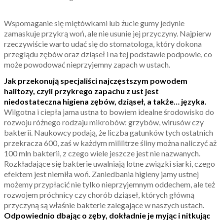
Wspomaganie się miętówkami lub żucie gumy jedynie
zamaskuje przykrą woń, ale nie usunie jej przyczyny. Najpierw
rzeczywiście warto udać się do stomatologa, który dokona
przeglądu zębów oraz dziąseł i na tej podstawie podpowie, co
może powodować nieprzyjemny zapach w ustach.
Jak przekonują specjaliści najczęstszym powodem
halitozy, czyli przykrego zapachu z ust jest
niedostateczna higiena zębów, dziąseł, a także… języka.
Wilgotna i ciepła jama ustna to bowiem idealne środowisko do
rozwoju różnego rodzaju mikrobów: grzybów, wirusów czy
bakterii. Naukowcy podają, że liczba gatunków tych ostatnich
przekracza 600, zaś w każdym mililitrze śliny można naliczyć aż
100 mln bakterii, z czego wiele jeszcze jest nie nazwanych.
Rozkładające się bakterie uwalniają lotne związki siarki, czego
efektem jest niemiła woń. Zaniedbania higieny jamy ustnej
możemy przypłacić nie tylko nieprzyjemnym oddechem, ale też
rozwojem próchnicy czy chorób dziąseł, których główną
przyczyną są właśnie bakterie zalegające w naszych ustach.
Odpowiednio dbając o zęby, dokładnie je myjąc i nitkując