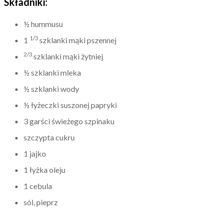
Składniki:
½ hummusu
1/3
1
szklanki mąki pszennej
2/3
szklanki mąki żytniej
½ szklanki mleka
½ szklanki wody
½ łyżeczki suszonej papryki
3 garści świeżego szpinaku
szczypta cukru
1 jajko
1 łyżka oleju
1 cebula
sól, pieprz