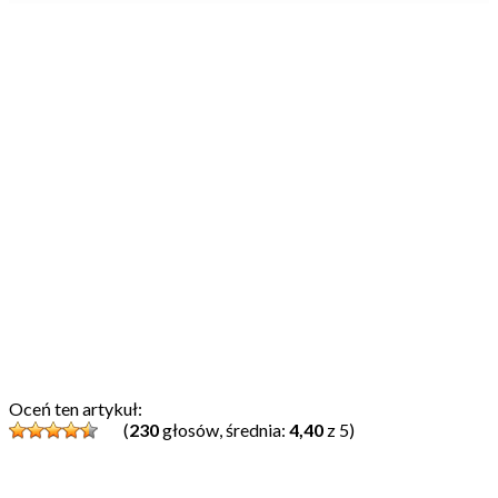
Oceń ten artykuł:
(
230
głosów, średnia:
4,40
z 5)