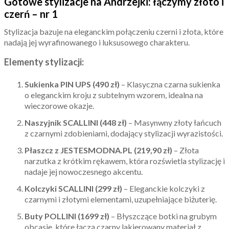
Gotowe stylizacje na Andrzejki: łączymy złoto i
czerń – nr 1
Stylizacja bazuje na eleganckim połączeniu czerni i złota, które
nadają jej wyrafinowanego i luksusowego charakteru.
Elementy stylizacji:
Sukienka PIN UPS (490 zł)
– Klasyczna czarna sukienka
o eleganckim kroju z subtelnym wzorem, idealna na
wieczorowe okazje.
Naszyjnik SCALLINI (448 zł)
– Masynwny złoty łańcuch
z czarnymi zdobieniami, dodający stylizacji wyrazistości.
Płaszcz z JESTESMODNA.PL (219,90 zł)
– Złota
narzutka z krótkim rękawem, która rozświetla stylizację i
nadaje jej nowoczesnego akcentu.
Kolczyki SCALLINI (299 zł)
– Eleganckie kolczyki z
czarnymi i złotymi elementami, uzupełniające biżuterię.
Buty POLLINI (1699 zł)
– Błyszczące botki na grubym
obcasie, które łączą czarny lakierowany materiał z