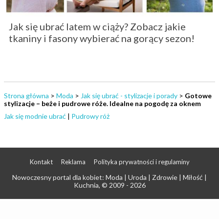
Jak się ubrać latem w ciąży? Zobacz jakie
tkaniny i fasony wybierać na gorący sezon!
Strona główna
>
Moda
>
Jak się ubrać - stylizacje i porady
>
Gotowe
stylizacje – beże i pudrowe róże. Idealne na pogodę za oknem
Jak się modnie ubrać
|
Pudrowy róż
Kontakt
Reklama
Polityka prywatności i regulaminy
Nowoczesny portal dla kobiet: Moda | Uroda | Zdrowie | Miłość |
Kuchnia
, © 2009 - 2026