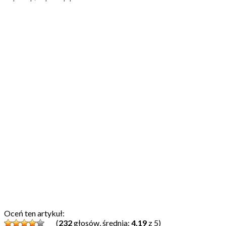
Oceń ten artykuł:
(
232
głosów, średnia:
4,19
z 5)