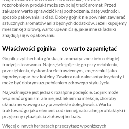
rozdrobniony produkt może szybciej tracić aromat. Przed
zakupem warto sprawdzić kraj pochodzenia, datę ważności,
sposób pakowania i skład. Dobry gojnik nie powinien zawierać
sztucznych aromatów ani zbędnych dodatków. Jeżeli kupujemy
mieszankę ziołową, warto upewnić się, jakie inne składniki
znajdują się w opakowaniu.
Właściwości gojnika – co warto zapamiętać
Gojnik, czyli herbata górska, to aromatyczne zioło o długiej
tradycji stosowania. Najczęściej pije się go przy osłabieniu,
przeziębieniu, dyskomforcie trawiennym, zmęczeniu i jako
łagodny napar bez kofeiny. Zawiera naturalne antyoksydanty i
może być dobrym uzupełnieniem zdrowego stylu życia.
Najważniejsze jest jednak rozsądne podejście. Gojnik może
wspierać organizm, ale nie jest lekiem na infekcje, choroby
układu nerwowego czy przewlekłe dolegliwości. Warto
traktować go jako element codziennej, naturalnej profilaktyki i
przyjemny rytuał picia ziołowej herbaty.
Więcej o innych herbatach przeczytasz w poniższych