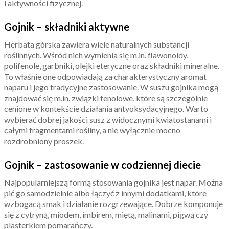
i aktywności fizycznej.
Gojnik – składniki aktywne
Herbata górska zawiera wiele naturalnych substancji
roślinnych. Wśród nich wymienia się m.in. flawonoidy,
polifenole, garbniki, olejki eteryczne oraz składniki mineralne.
To właśnie one odpowiadają za charakterystyczny aromat
naparu i jego tradycyjne zastosowanie. W suszu gojnika mogą
znajdować się m.in. związki fenolowe, które są szczególnie
cenione w kontekście działania antyoksydacyjnego. Warto
wybierać dobrej jakości susz z widocznymi kwiatostanami i
całymi fragmentami rośliny, a nie wyłącznie mocno
rozdrobniony proszek.
Gojnik – zastosowanie w codziennej diecie
Najpopularniejszą formą stosowania gojnika jest napar. Można
pić go samodzielnie albo łączyć z innymi dodatkami, które
wzbogacą smak i działanie rozgrzewające. Dobrze komponuje
się z cytryną, miodem, imbirem, miętą, malinami, pigwą czy
plasterkiem pomarańczy.