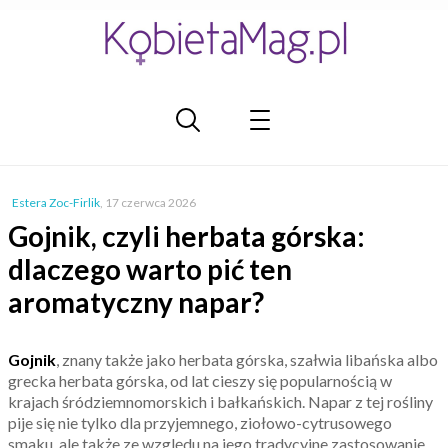
Estera Zoc-Firlik
,
17 czerwca 2026
Gojnik, czyli herbata górska:
dlaczego warto pić ten
aromatyczny napar?
Gojnik
, znany także jako herbata górska, szałwia libańska albo
grecka herbata górska, od lat cieszy się popularnością w
krajach śródziemnomorskich i bałkańskich. Napar z tej rośliny
pije się nie tylko dla przyjemnego, ziołowo-cytrusowego
smaku, ale także ze względu na jego tradycyjne zastosowanie