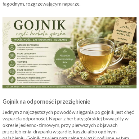
łagodnym, rozgrzewającym naparze.
Gojnik na odporność i przeziębienie
Jednym z najczęstszych powodów sięgania po gojnik jest chęć
wsparcia odporności. Napar z herbaty górskiej bywa pity w
okresie jesienno-zimowym, przy pierwszych objawach
przeziębienia, drapaniu w gardle, kaszlu albo ogólnym
osłabieniu. Gojnik zawiera naturalne związki roślinne, w tym