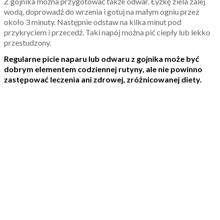
Z gojnika można przygotować także odwar. Łyżkę ziela zalej
wodą, doprowadź do wrzenia i gotuj na małym ogniu przez
około 3 minuty. Następnie odstaw na kilka minut pod
przykryciem i przecedź. Taki napój można pić ciepły lub lekko
przestudzony.
Regularne picie naparu lub odwaru z gojnika może być
dobrym elementem codziennej rutyny, ale nie powinno
zastępować leczenia ani zdrowej, zróżnicowanej diety.