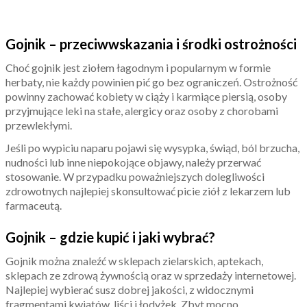
Gojnik – przeciwwskazania i środki ostrożności
Choć gojnik jest ziołem łagodnym i popularnym w formie
herbaty, nie każdy powinien pić go bez ograniczeń. Ostrożność
powinny zachować kobiety w ciąży i karmiące piersią, osoby
przyjmujące leki na stałe, alergicy oraz osoby z chorobami
przewlekłymi.
Jeśli po wypiciu naparu pojawi się wysypka, świąd, ból brzucha,
nudności lub inne niepokojące objawy, należy przerwać
stosowanie. W przypadku poważniejszych dolegliwości
zdrowotnych najlepiej skonsultować picie ziół z lekarzem lub
farmaceutą.
Gojnik – gdzie kupić i jaki wybrać?
Gojnik można znaleźć w sklepach zielarskich, aptekach,
sklepach ze zdrową żywnością oraz w sprzedaży internetowej.
Najlepiej wybierać susz dobrej jakości, z widocznymi
fragmentami kwiatów, liści i łodyżek. Zbyt mocno