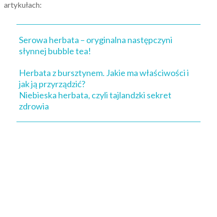
artykułach:
Serowa herbata – oryginalna następczyni
słynnej bubble tea!
Herbata z bursztynem. Jakie ma właściwości i
jak ją przyrządzić?
Niebieska herbata, czyli tajlandzki sekret
zdrowia