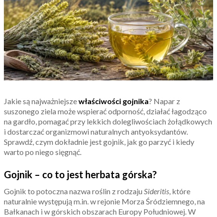
Jakie są najważniejsze
właściwości gojnika
? Napar z
suszonego ziela może wspierać odporność, działać łagodząco
na gardło, pomagać przy lekkich dolegliwościach żołądkowych
i dostarczać organizmowi naturalnych antyoksydantów.
Sprawdź, czym dokładnie jest gojnik, jak go parzyć i kiedy
warto po niego sięgnąć.
Gojnik – co to jest herbata górska?
Gojnik to potoczna nazwa roślin z rodzaju
Sideritis
, które
naturalnie występują m.in. w rejonie Morza Śródziemnego, na
Bałkanach i w górskich obszarach Europy Południowej. W