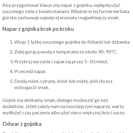
Aby przygotować klasyczny napar z gojnika, najlepiej użyć
suszonego ziela z kwiatostanami. Właśnie w tej formie herbata
górska zachowuje najwięcej aromatu i najpełniejszy smak.
Napar z gojnika krok po kroku
Wsyp 1 łyżkę suszonego gojnika do filiżanki lub dzbanka.
Zalej gorącą wodą o temperaturze około 90–95°C.
Przykryj naczynie i zaparzaj przez 5–10 minut.
Przecedź napar.
Dodaj miód, cytrynę, imbir lub miętę, jeśli chcesz
wzbogacić smak.
Gojnik ma delikatny smak, dlatego można pić go bez
dodatków. Jeżeli zależy nam na mocniejszym naparze, warto
wydłużyć czas parzenia albo użyć nieco większej ilości suszu.
Odwar z gojnika