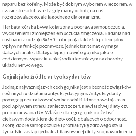
naparu bez kofeiny. Może być dobrym wyborem wieczorem, w
czasie stresu lub wtedy, gdy mamy ochotę na coś
rozgrzewającego, ale łagodnego dla organizmu.
Herbata górska bywa kojarzona z poprawą samopoczucia,
wyciszeniem i zmniejszeniem uczucia zmęczenia. Badania nad
roślinami z rodzaju
Sideritis
obejmują także ich potencjalny
wpływ na funkcje poznawcze, jednak ten temat wymaga
dalszych analiz. Dlatego lepiej mówić o gojniku jako o
codziennym wsparciu, a nie środku leczniczym na choroby
układu nerwowego.
Gojnik jako źródło antyoksydantów
Jedną z najważniejszych cech gojnika jest obecność związków
roślinnych o działaniu antyoksydacyjnym. Antyoksydanty
pomagają neutralizować wolne rodniki, które powstają m.in.
pod wpływem stresu, zanieczyszczeń, niewłaściwej diety czy
promieniowania UV. Właśnie dlatego gojnik może być
ciekawym dodatkiem do diety osób dbających o odporność,
skórę, dobre samopoczucie i profilaktykę zdrowego stylu
życia. Nie zastąpi jednak zbilansowanej diety, snu, nawodnienia