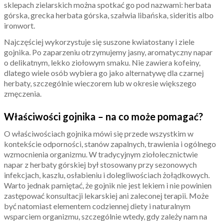
sklepach zielarskich można spotkać go pod nazwami: herbata
górska, grecka herbata górska, szałwia libańska, sideritis albo
ironwort.
Najczęściej wykorzystuje się suszone kwiatostany i ziele
gojnika. Po zaparzeniu otrzymujemy jasny, aromatyczny napar
o delikatnym, lekko ziołowym smaku. Nie zawiera kofeiny,
dlatego wiele osób wybiera go jako alternatywę dla czarnej
herbaty, szczególnie wieczorem lub w okresie większego
zmęczenia.
Właściwości gojnika – na co może pomagać?
O właściwościach gojnika mówi się przede wszystkim w
kontekście odporności, stanów zapalnych, trawienia i ogólnego
wzmocnienia organizmu. W tradycyjnym ziołolecznictwie
napar z herbaty górskiej był stosowany przy sezonowych
infekcjach, kaszlu, osłabieniu i dolegliwościach żołądkowych.
Warto jednak pamiętać, że gojnik nie jest lekiem i nie powinien
zastępować konsultacji lekarskiej ani zaleconej terapii. Może
być natomiast elementem codziennej diety i naturalnym
wsparciem organizmu, szczególnie wtedy, gdy zależy nam na