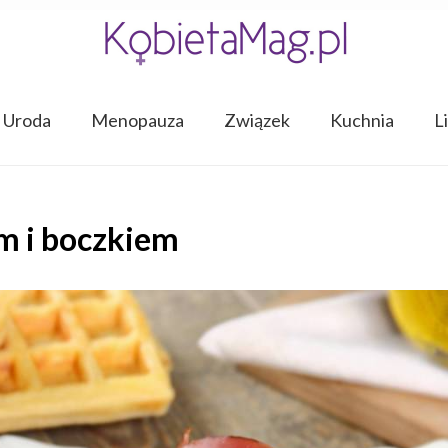
Uroda
Menopauza
Związek
Kuchnia
L
m i boczkiem