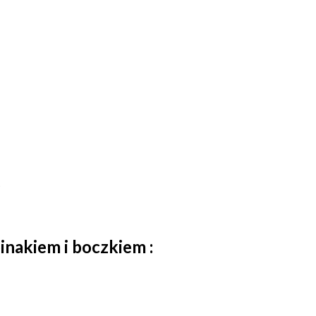
t
inakiem i boczkiem :