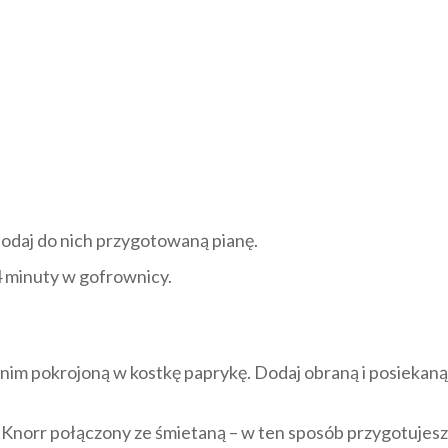
dodaj do nich przygotowaną pianę.
4 minuty w gofrownicy.
 nim pokrojoną w kostkę paprykę. Dodaj obraną i posiekaną
s Knorr połączony ze śmietaną – w ten sposób przygotujes