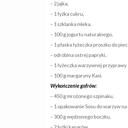
– 2 jajka,
– 1 łyżka cukru,
– 1 szklanka mleka,
– 100 g jogurtu naturalnego,
– 1 płaska łyżeczka proszku do piec
– odrobina ostrej papryki,
– 1 łyżeczka warzywnej przyprawy 
– 100 g margaryny Kasi.
Wykończenie gofrów:
– 450 g mrożonego szpinaku,
– 1 opakowanie Sosu do warzyw na
– 300 g wędzonego boczku,
– 2 łyżki kaparów,