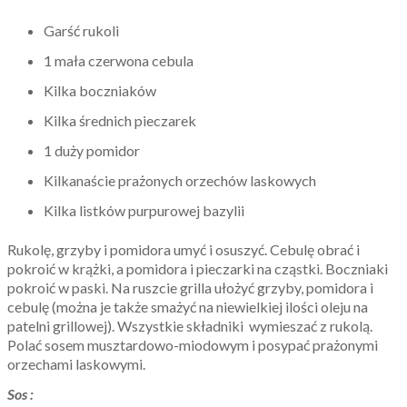
Garść rukoli
1 mała czerwona cebula
Kilka boczniaków
Kilka średnich pieczarek
1 duży pomidor
Kilkanaście prażonych orzechów laskowych
Kilka listków purpurowej bazylii
Rukolę, grzyby i pomidora umyć i osuszyć. Cebulę obrać i
pokroić w krążki, a pomidora i pieczarki na cząstki. Boczniaki
pokroić w paski. Na ruszcie grilla ułożyć grzyby, pomidora i
cebulę (można je także smażyć na niewielkiej ilości oleju na
patelni grillowej). Wszystkie składniki wymieszać z rukolą.
Polać sosem musztardowo-miodowym i posypać prażonymi
orzechami laskowymi.
Sos :