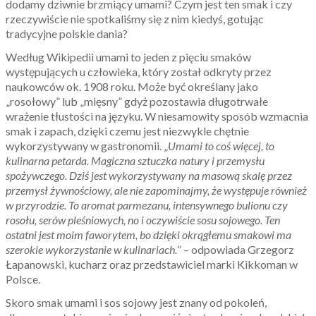
dodamy dziwnie brzmiący umami? Czym jest ten smak i czy
rzeczywiście nie spotkaliśmy się z nim kiedyś, gotując
tradycyjne polskie dania?
Według Wikipedii umami to jeden z pięciu smaków
występujących u człowieka, który został odkryty przez
naukowców ok. 1908 roku. Może być określany jako
„rosołowy” lub „mięsny” gdyż pozostawia długotrwałe
wrażenie tłustości na języku. W niesamowity sposób wzmacnia
smak i zapach, dzięki czemu jest niezwykle chętnie
wykorzystywany w gastronomii. „
Umami to coś więcej, to
kulinarna petarda. Magiczna sztuczka natury i przemysłu
spożywczego. Dziś jest wykorzystywany na masową skalę przez
przemysł żywnościowy, ale nie zapominajmy, że występuje również
w przyrodzie. To aromat parmezanu, intensywnego bulionu czy
rosołu, serów pleśniowych, no i oczywiście sosu sojowego. Ten
ostatni jest moim faworytem, bo dzięki okrągłemu smakowi ma
szerokie wykorzystanie w kulinariach.
” – odpowiada Grzegorz
Łapanowski, kucharz oraz przedstawiciel marki Kikkoman w
Polsce.
Skoro smak umami i sos sojowy jest znany od pokoleń,