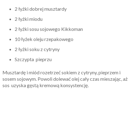
2 łyżki dobrej musztardy
2 łyżki miodu
2 łyżki sosu sojowego Kikkoman
10 łyżek oleju rzepakowego
2 łyżki soku z cytryny
Szczypta pieprzu
Musztardę i miód rozetrzeć sokiem z cytryny, pieprzem i
sosem sojowym. Powoli dolewać olej cały czas mieszając, aż
sos uzyska gęstą kremową konsystencję.