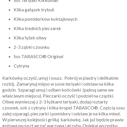
Sos Teriyaki Kikkoman
Kilka gałązek trybuli
Kilka pomidorków koktajlowych
Kilka średnich pieczarek
Kilka łyżek oliwy
2-3 ząbki czosnku
Sos TABASCO® Original
Cytryna
Karkówkę oczyść, umyj i osusz. Pokrój w plastry i delikatnie
rozbij. Zamarynuj mięso w sosie teriyaki i odstaw na kilka
godzin. Szparagi umyj i odłam końcówki (pękną same we
właściwym miejscu). Pieczarki oczyść i podziel na cząstki.
Oliwę wymieszaj z 2-3 łyżkami teriyaki, dodaj roztarty
czosnek, sok z cytryny i kilka kropel TABASCO®. Częścią sosu
zalej szparagi, pieczarki i pomidory i odstaw je na kilka minut.
W pierwszej kolejności grilluj karkówkę. Jak już będzie prawie
gotowa na ruszt wrzuć warzywa i grzyby. Opiekaj wszystko