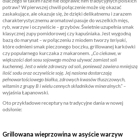
dlaczego w takim razie nie doprawić nim tradycyjnych polskich
potraw? W pierwszej chwili połączenie może się okazać
zaskakujące, ale okazuje się, że dzięki delikatnemu i zarazem
charakterystycznemu aromatowi pasuje do wszelkich mięs,
ryb, warzyw i oczywiście – grzybów. Świetnie uzupełnia smak
klasycznej zupy pomidorowej czy kapuśniaka. Jest wygodną
bazą do marynat – w połączeniu z miodem tworzy
teriyaki
,
które odmieni smak pieczonego boczku, grillowanej karkówki
czy popularnego kurczaka z makaronem. „
Co ciekawe, w
większości dań sosu sojowego można używać zamiast soli
kuchennej. Jest o wiele zdrowszy od soli, ponieważ zawiera mniejszą
ilość sodu oraz oczywiście soję. Jej nasiona dostarczają
pełnowartościowego białka, zdrowych kwasów tłuszczowych,
witamin z grupy B i wielu cennych składników mineralnych
.” –
wyjaśnia Łapanowski.
Oto przykładowe receptury na tradycyjne dania w nowej
odsłonie:
Grillowana wieprzowina w asyście warzyw