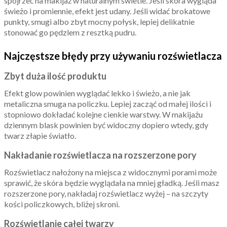
spojrzeć na makijaż w naturalnym świetle. Jeśli skóra wygląda
świeżo i promiennie, efekt jest udany. Jeśli widać brokatowe
punkty, smugi albo zbyt mocny połysk, lepiej delikatnie
stonować go pędzlem z resztką pudru.
Najczęstsze błędy przy używaniu rozświetlacza
Zbyt duża ilość produktu
Efekt glow powinien wyglądać lekko i świeżo, a nie jak
metaliczna smuga na policzku. Lepiej zacząć od małej ilości i
stopniowo dokładać kolejne cienkie warstwy. W makijażu
dziennym blask powinien być widoczny dopiero wtedy, gdy
twarz złapie światło.
Nakładanie rozświetlacza na rozszerzone pory
Rozświetlacz nałożony na miejsca z widocznymi porami może
sprawić, że skóra będzie wyglądała na mniej gładką. Jeśli masz
rozszerzone pory, nakładaj rozświetlacz wyżej – na szczyty
kości policzkowych, bliżej skroni.
Rozświetlanie całej twarzy