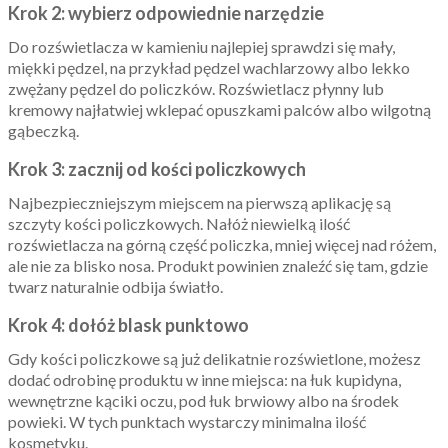
Krok 2: wybierz odpowiednie narzędzie
Do rozświetlacza w kamieniu najlepiej sprawdzi się mały,
miękki pędzel, na przykład pędzel wachlarzowy albo lekko
zwężany pędzel do policzków. Rozświetlacz płynny lub
kremowy najłatwiej wklepać opuszkami palców albo wilgotną
gąbeczką.
Krok 3: zacznij od kości policzkowych
Najbezpieczniejszym miejscem na pierwszą aplikację są
szczyty kości policzkowych. Nałóż niewielką ilość
rozświetlacza na górną część policzka, mniej więcej nad różem,
ale nie za blisko nosa. Produkt powinien znaleźć się tam, gdzie
twarz naturalnie odbija światło.
Krok 4: dołóż blask punktowo
Gdy kości policzkowe są już delikatnie rozświetlone, możesz
dodać odrobinę produktu w inne miejsca: na łuk kupidyna,
wewnętrzne kąciki oczu, pod łuk brwiowy albo na środek
powieki. W tych punktach wystarczy minimalna ilość
kosmetyku.