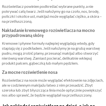
Rozświetlacz powinien podkreślać wybrane punkty, a nie
pokrywać całą twarz. Jeśli nałożymy go na czoło, nos, brodę,
policzki i okolice ust, makijaż może wyglądać ciężko, a skóra –
na przetłuszczoną.
Nakładanie kremowego rozświetlacza na mocno
przypudrowaną skórę
Kremowe i płynne formuły najlepiej wyglądają wtedy, gdy
stapiają się z podkładem. Jeśli nałożymy je na grubą warstwę
pudru, mogą zrobić plamy, przesunąć makijaż albo stworzyć
nierówną warstwę. Zamiast pocierać, delikatnie wklepuj
produkt palcem, gąbeczką lub małym pędzlem.
Za mocne rozświetlenie nosa
Rozświetlacz na nosie może wyglądać efektownie na zdjęciach,
ale w codziennym makijażu łatwo z nim przesadzić. Zbyt
szeroka lub zbyt błyszcząca linia może optycznie powiększyć
nos albo sprawić, że będzie wyglądał na przetłuszczony.
Jak nakładać rozświetlacz na dzień, a jak na