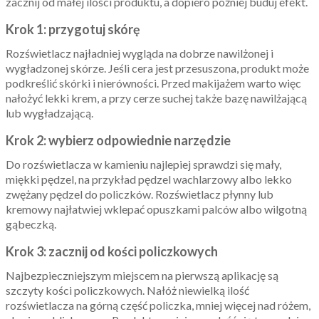
zacznij od małej ilości produktu, a dopiero później buduj efekt.
Krok 1: przygotuj skórę
Rozświetlacz najładniej wygląda na dobrze nawilżonej i
wygładzonej skórze. Jeśli cera jest przesuszona, produkt może
podkreślić skórki i nierówności. Przed makijażem warto więc
nałożyć lekki krem, a przy cerze suchej także bazę nawilżającą
lub wygładzającą.
Krok 2: wybierz odpowiednie narzędzie
Do rozświetlacza w kamieniu najlepiej sprawdzi się mały,
miękki pędzel, na przykład pędzel wachlarzowy albo lekko
zwężany pędzel do policzków. Rozświetlacz płynny lub
kremowy najłatwiej wklepać opuszkami palców albo wilgotną
gąbeczką.
Krok 3: zacznij od kości policzkowych
Najbezpieczniejszym miejscem na pierwszą aplikację są
szczyty kości policzkowych. Nałóż niewielką ilość
rozświetlacza na górną część policzka, mniej więcej nad różem,