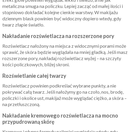
metaliczna smuga na policzku. Lepiej zacząć od małej ilości i
stopniowo dokładać kolejne cienkie warstwy. W makijażu
dziennym blask powinien być widoczny dopiero wtedy, gdy
twarz złapie światło.
Nakładanie rozświetlacza na rozszerzone pory
Rozświetlacz nałożony na miejsca z widocznymi porami może
sprawić, że skóra będzie wyglądała na mniej gładką. Jeśli masz
rozszerzone pory, nakładaj rozświetlacz wyżej – na szczyty
kości policzkowych, bliżej skroni.
Rozświetlanie całej twarzy
Rozświetlacz powinien podkreślać wybrane punkty, a nie
pokrywać całą twarz. Jeśli nałożymy go na czoło, nos, brodę,
policzki i okolice ust, makijaż może wyglądać ciężko, a skóra –
na przetłuszczoną.
Nakładanie kremowego rozświetlacza na mocno
przypudrowaną skórę
Kremowe i płynne formuły najlepiej wyglądają wtedy, gdy