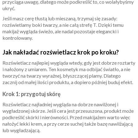
przyciąga uwagę, dlatego może podkreślić to, co wolałybyśmy
ukryć.
Jeśli masz cerę tłustą lub mieszaną, trzymaj się zasady:
rozświetlamy boki twarzy, a nie całą strefę T. Dzięki temu
makijaż wygląda świeżo, ale nadal pozostaje elegancki i
kontrolowany.
Jak nakładać rozświetlacz krok po kroku?
Rozświetlacz najlepiej wygląda wtedy, gdy jest dobrze roztarty
i nałożony z umiarem. Ten kosmetyk ma odbijać światło, a nie
tworzyć na twarzy wyraźnej, błyszczącej plamy. Dlatego
zacznij od małej ilości produktu, a dopiero później buduj efekt.
Krok 1: przygotuj skórę
Rozświetlacz najładniej wygląda na dobrze nawilżonej i
wygładzonej skórze. Jeśli cera jest przesuszona, produkt może
podkreślić skórki i nierówności. Przed makijażem warto więc
nałożyć lekki krem, a przy cerze suchej także bazę nawilżającą
lub wygładzającą.