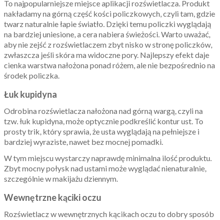
To najpopularniejsze miejsce aplikacji rozświetlacza. Produkt
nakładamy na górną część kości policzkowych, czyli tam, gdzie
twarz naturalnie łapie światło. Dzięki temu policzki wyglądają
na bardziej uniesione, a cera nabiera świeżości. Warto uważać,
aby nie zejść z rozświetlaczem zbyt nisko w stronę policzków,
zwłaszcza jeśli skóra ma widoczne pory. Najlepszy efekt daje
cienka warstwa nałożona ponad różem, ale nie bezpośrednio na
środek policzka.
Łuk kupidyna
Odrobina rozświetlacza nałożona nad górną wargą, czyli na
tzw. łuk kupidyna, może optycznie podkreślić kontur ust. To
prosty trik, który sprawia, że usta wyglądają na pełniejsze i
bardziej wyraziste, nawet bez mocnej pomadki.
W tym miejscu wystarczy naprawdę minimalna ilość produktu.
Zbyt mocny połysk nad ustami może wyglądać nienaturalnie,
szczególnie w makijażu dziennym.
Wewnętrzne kąciki oczu
Rozświetlacz w wewnętrznych kącikach oczu to dobry sposób