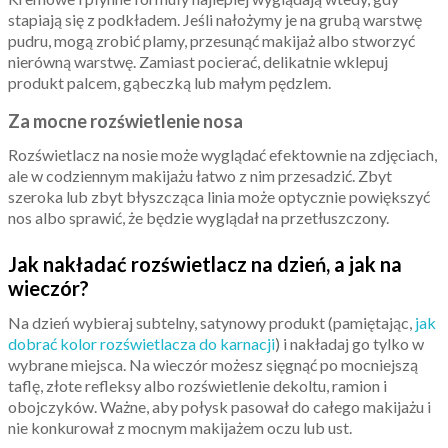
stapiają się z podkładem. Jeśli nałożymy je na grubą warstwę
pudru, mogą zrobić plamy, przesunąć makijaż albo stworzyć
nierówną warstwę. Zamiast pocierać, delikatnie wklepuj
produkt palcem, gąbeczką lub małym pędzlem.
Za mocne rozświetlenie nosa
Rozświetlacz na nosie może wyglądać efektownie na zdjęciach,
ale w codziennym makijażu łatwo z nim przesadzić. Zbyt
szeroka lub zbyt błyszcząca linia może optycznie powiększyć
nos albo sprawić, że będzie wyglądał na przetłuszczony.
Jak nakładać rozświetlacz na dzień, a jak na
wieczór?
Na dzień wybieraj subtelny, satynowy produkt (pamiętając,
jak
dobrać kolor rozświetlacza do karnacji
) i nakładaj go tylko w
wybrane miejsca. Na wieczór możesz sięgnąć po mocniejszą
taflę, złote refleksy albo rozświetlenie dekoltu, ramion i
obojczyków. Ważne, aby połysk pasował do całego makijażu i
nie konkurował z mocnym makijażem oczu lub ust.