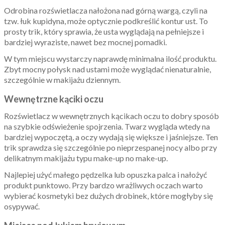
Odrobina rozświetlacza nałożona nad górną wargą, czyli na
tzw. łuk kupidyna, może optycznie podkreślić kontur ust. To
prosty trik, który sprawia, że usta wyglądają na pełniejsze i
bardziej wyraziste, nawet bez mocnej pomadki.
W tym miejscu wystarczy naprawdę minimalna ilość produktu.
Zbyt mocny połysk nad ustami może wyglądać nienaturalnie,
szczególnie w makijażu dziennym.
Wewnętrzne kąciki oczu
Rozświetlacz w wewnętrznych kącikach oczu to dobry sposób
na szybkie odświeżenie spojrzenia. Twarz wygląda wtedy na
bardziej wypoczętą, a oczy wydają się większe i jaśniejsze. Ten
trik sprawdza się szczególnie po nieprzespanej nocy albo przy
delikatnym makijażu typu make-up no make-up.
Najlepiej użyć małego pędzelka lub opuszka palca i nałożyć
produkt punktowo. Przy bardzo wrażliwych oczach warto
wybierać kosmetyki bez dużych drobinek, które mogłyby się
osypywać.