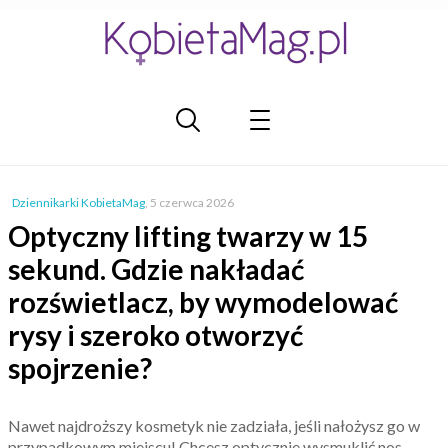
Dziennikarki KobietaMag
,
5 czerwca 2026
Optyczny lifting twarzy w 15
sekund. Gdzie nakładać
rozświetlacz, by wymodelować
rysy i szeroko otworzyć
spojrzenie?
Nawet najdroższy kosmetyk nie zadziała, jeśli nałożysz go w
przypadkowym miejscu! Chcesz optycznie wysmuklić nos,