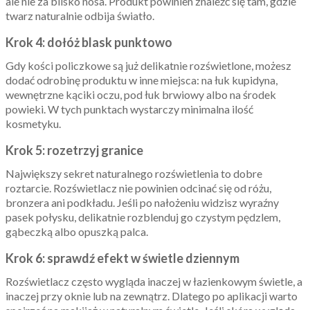
ale nie za blisko nosa. Produkt powinien znaleźć się tam, gdzie
twarz naturalnie odbija światło.
Krok 4: dołóż blask punktowo
Gdy kości policzkowe są już delikatnie rozświetlone, możesz
dodać odrobinę produktu w inne miejsca: na łuk kupidyna,
wewnętrzne kąciki oczu, pod łuk brwiowy albo na środek
powieki. W tych punktach wystarczy minimalna ilość
kosmetyku.
Krok 5: rozetrzyj granice
Największy sekret naturalnego rozświetlenia to dobre
roztarcie. Rozświetlacz nie powinien odcinać się od różu,
bronzera ani podkładu. Jeśli po nałożeniu widzisz wyraźny
pasek połysku, delikatnie rozblenduj go czystym pędzlem,
gąbeczką albo opuszką palca.
Krok 6: sprawdź efekt w świetle dziennym
Rozświetlacz często wygląda inaczej w łazienkowym świetle, a
inaczej przy oknie lub na zewnątrz. Dlatego po aplikacji warto