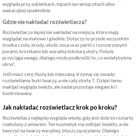
wygląda przy sukienkach, topach na ramiączkach albo
wakacyjnej opaleniźnie.
Gdzie nie nakładać rozświetlacza?
Rozświetlacza lepiej nie nakładać na miejsca, które mają
wyglądać na matowe i gładkie. Dotyczy to przede wszystkim
środka czoła, brody, okolic nosa oraz partii z rozszerzonymi
porami, krostkami lub wyraźną teksturą skóry. Połysk
przyciąga uwagę, dlatego może podkreślić to, co wolałybyśmy
ukryć.
Jeśli masz cerę tłustą lub mieszaną, trzymaj się zasady:
rozświetlamy boki twarzy, a nie całą strefę T. Dzięki temu
makijaż wygląda świeżo, ale nadal pozostaje elegancki i
kontrolowany.
Jak nakładać rozświetlacz krok po kroku?
Rozświetlacz najlepiej wygląda wtedy, gdy jest dobrze roztarty
i nałożony z umiarem. Ten kosmetyk ma odbijać światło, a nie
tworzyć na twarzy wyraźnej, błyszczącej plamy. Dlatego