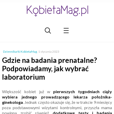
Dziennikarki KobietaMag
,
1 stycznia 2023
Gdzie na badania prenatalne?
Podpowiadamy, jak wybrać
laboratorium
Większość kobiet już w
pierwszych tygodniach ciąży
wybiera jednego prowadzącego lekarza położnika-
ginekologa
. Jednak często okazuje się, że w trakcie 9 miesięcy
poza podstawowymi wizytami kontrolnymi, przyszła mama
powinna zrobić również
dodatkowe testy i badania