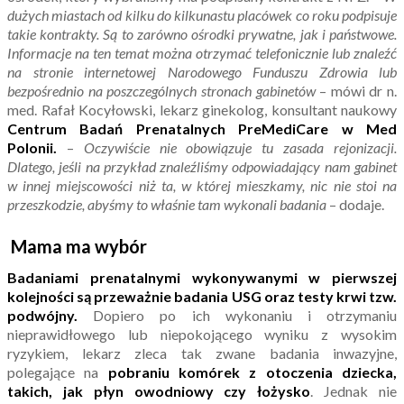
dużych miastach od kilku do kilkunastu placówek co roku podpisuje
takie kontrakty. Są to zarówno ośrodki prywatne, jak i państwowe.
Informacje na ten temat można otrzymać telefonicznie lub znaleźć
na stronie internetowej Narodowego Funduszu Zdrowia lub
bezpośrednio na poszczególnych stronach gabinetów
– mówi dr n.
med. Rafał Kocyłowski, lekarz ginekolog, konsultant naukowy
Centrum Badań Prenatalnych PreMediCare w Med
Polonii.
–
Oczywiście nie obowiązuje tu zasada rejonizacji.
Dlatego, jeśli na przykład znaleźliśmy odpowiadający nam gabinet
w innej miejscowości niż ta, w której mieszkamy, nic nie stoi na
przeszkodzie, abyśmy to właśnie tam wykonali badania
– dodaje.
Mama ma wybór
Badaniami prenatalnymi wykonywanymi w pierwszej
kolejności są przeważnie badania USG oraz testy krwi tzw.
podwójny.
Dopiero po ich wykonaniu i otrzymaniu
nieprawidłowego lub niepokojącego wyniku z wysokim
ryzykiem, lekarz zleca tak zwane badania inwazyjne,
polegające na
pobraniu komórek z otoczenia dziecka,
takich, jak płyn owodniowy czy łożysko
. Jednak nie