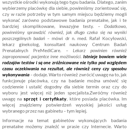
wszystkie ośrodki wykonują tego typu badania. Dlatego, zanim
wybierzemy placówkę dla siebie, powinniśmy zorientować się,
czy w razie potrzeby w tym samym miejscu będziemy mogli
wykonać zarówno podstawowe badania prenatalne, jak i te
bardziej skomplikowane, inwazyjne testy. –
Dodatkowo,
powinniśmy sprawdzić również, jak długo czeka się na wyniki
poszczególnych badań
– mówi dr n. med. Rafał Kocyłowski,
lekarz ginekolog, konsultant naukowy Centrum Badań
Prenatalnych PreMediCare. –
Lekarz powinien również
zaproponować pacjentce inne możliwości.
Istnieje bowiem wiele
rodzajów testów i są one zróżnicowane nie tylko pod względem
czasu oczekiwania na rezultat, ale również ceny czy sposobu
wykonywania
–
dodaje. Warto również zwrócić uwagę na to, jak
funkcjonuje placówka, czy na badanie można umówić się
codziennie i ustalić dogodny dla siebie termin oraz czy do
wyboru jest więcej niż jeden specjalista.Zwróćmy również
uwagę na
sprzęt i certyfikaty
, które posiada placówka. Im
więcej znajdziemy potwierdzeń wysokiej jakości usług
wybranego przez nas gabinetu – tym lepiej.
Informacje na temat gabinetów wykonujących badania
prenatalne możemy znaleźć w prasie czy Internecie. Warto