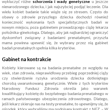
wykluczyć różne
schorzenia i wady genetyczne
u jeszcze
nienarodzonego dziecka, i jak najszybciej podjąć leczenie. Dla
wielu kobiet badanie takie wiąże się ze stresem. Często do
obawy o zdrowie przyszłego dziecka dochodzi również
konieczność wykonania tych specjalistycznych badań w
nowym miejscu, poza gabinetem prowadzącego ciążę lekarza
położnika-ginekologa. Dlatego, aby jak najbardziej ograniczyć
dyskomfort związany z badaniami prenatalnymi, przyszła
mama powinna upewnić się, że wybrany przez nią gabinet
badań prenatalnych spełnia kilka kryteriów.
Gabinet na kontrakcie
Kobiety kierowane są na badania prenatalne ze względu na
wiek, stan zdrowia, nieprawidłowy przebieg poprzedniej ciąży
czy stwierdzenie ryzyka urodzenia dziecka dotkniętego
chorobą uwarunkowaną genetycznie. Wiele z tych kryteriów
Narodowy Fundusz Zdrowia określa jako warunek
kwalifikujący kobietę do bezpłatnego badania prenatalnego w
ramach państwowego ubezpieczenia zdrowotnego. Dlatego,
jeśli lekarz skieruje nas na testy prenatalne, to upewnijmy się, że
ośrodek, który wybraliśmy ma podpisany kontrakt z NFZ. –
W