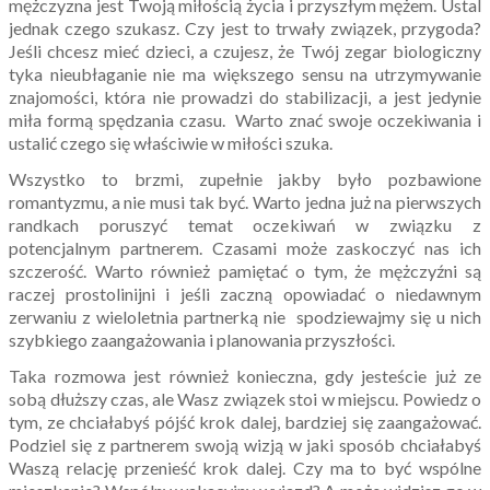
mężczyzna jest Twoją miłością życia i przyszłym mężem. Ustal
jednak czego szukasz. Czy jest to trwały związek, przygoda?
Jeśli chcesz mieć dzieci, a czujesz, że Twój zegar biologiczny
tyka nieubłaganie nie ma większego sensu na utrzymywanie
znajomości, która nie prowadzi do stabilizacji, a jest jedynie
miła formą spędzania czasu. Warto znać swoje oczekiwania i
ustalić czego się właściwie w miłości szuka.
Wszystko to brzmi, zupełnie jakby było pozbawione
romantyzmu, a nie musi tak być. Warto jedna już na pierwszych
randkach poruszyć temat oczekiwań w związku z
potencjalnym partnerem. Czasami może zaskoczyć nas ich
szczerość. Warto również pamiętać o tym, że mężczyźni są
raczej prostolinijni i jeśli zaczną opowiadać o niedawnym
zerwaniu z wieloletnia partnerką nie spodziewajmy się u nich
szybkiego zaangażowania i planowania przyszłości.
Taka rozmowa jest również konieczna, gdy jesteście już ze
sobą dłuższy czas, ale Wasz związek stoi w miejscu. Powiedz o
tym, ze chciałabyś pójść krok dalej, bardziej się zaangażować.
Podziel się z partnerem swoją wizją w jaki sposób chciałabyś
Waszą relację przenieść krok dalej. Czy ma to być wspólne