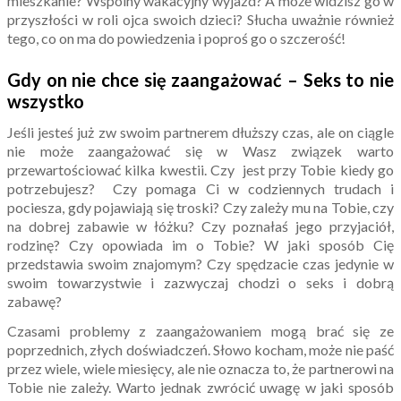
mieszkanie? Wspólny wakacyjny wyjazd? A może widzisz go w
przyszłości w roli ojca swoich dzieci? Słucha uważnie również
tego, co on ma do powiedzenia i poproś go o szczerość!
Gdy on nie chce się zaangażować – Seks to nie
wszystko
Jeśli jesteś już zw swoim partnerem dłuższy czas, ale on ciągle
nie może zaangażować się w Wasz związek warto
przewartościować kilka kwestii. Czy jest przy Tobie kiedy go
potrzebujesz? Czy pomaga Ci w codziennych trudach i
pociesza, gdy pojawiają się troski? Czy zależy mu na Tobie, czy
na dobrej zabawie w łóżku? Czy poznałaś jego przyjaciół,
rodzinę? Czy opowiada im o Tobie? W jaki sposób Cię
przedstawia swoim znajomym? Czy spędzacie czas jedynie w
swoim towarzystwie i zazwyczaj chodzi o seks i dobrą
zabawę?
Czasami problemy z zaangażowaniem mogą brać się ze
poprzednich, złych doświadczeń. Słowo kocham, może nie paść
przez wiele, wiele miesięcy, ale nie oznacza to, że partnerowi na
Tobie nie zależy. Warto jednak zwrócić uwagę w jaki sposób