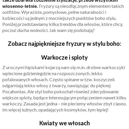
wiosenno-letnie.
Fryzury są nieodłącznym elementem takich
outfitów. Wyraziste, pomysłowe, pełne naturalności i
kobiecości są jednym z mocniejszych punktów boho stylu.
Poniżej przedstawiamy kilka trendów dla włosów, które chcą
poczuć ducha wolności. Jak wam się podobają?
Zobacz najpiękniejsze fryzury w stylu boho:
Warkocze i sploty
Z uroczymi hipiskami kojarzą nam się m.in. drobne warkoczyki
wplecione gdzieniegdzie na rozpuszczonych, lekko
pofalowanych włosach. Często spinane w tzw. koszyczek
odgarniają lekko włosy z twarzy, nawiązując do pięknej
Pocahontas. Ale styl boho pokochał również zdecydowanie
większe sploty, będące interesującym połączeniem nawet kilku
warkoczy. Zasada jest jedna – nie pleciemy włosów zbyt ciasno.
Im więcej luźnych, opadających kosmyków, tym lepiej!
Kwiaty we włosach