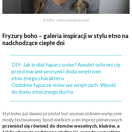
źródło: www.pixabay.com
Fryzury boho – galeria inspiracji w stylu etno na
nadchodzące ciepłe dni
DIY: Jak zrobić łapacz snów? Amulet ochroni cię
przed marami sennymi i doda wnętrzom
etnicznego charakteru
Ozdobne łapacze snów we wnętrzach. Wpuść
do domu etnicznego ducha
Styl boho już dawno przestał być wyznacznikiem wyłącznie
mody festiwalowej. Spod wielkich scen imprez plenerowych
przeniósł się również do domów weselnych, klubów, a
także ubarwia codzienne stylizacje, przede wszystkim