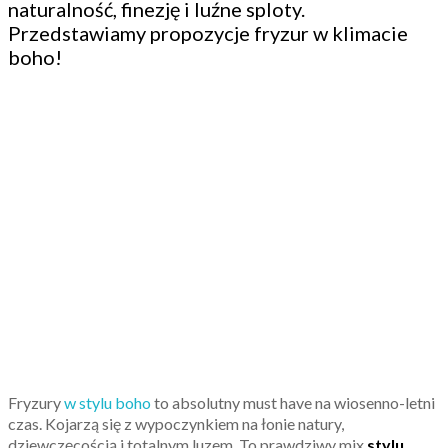
naturalność, finezję i luźne sploty.
Przedstawiamy propozycje fryzur w klimacie
boho!
Fryzury
w stylu boho
to absolutny must have na wiosenno-letni
czas. Kojarzą się z wypoczynkiem na łonie natury,
dziewczęcością i totalnym luzem. To prawdziwy mix
stylu