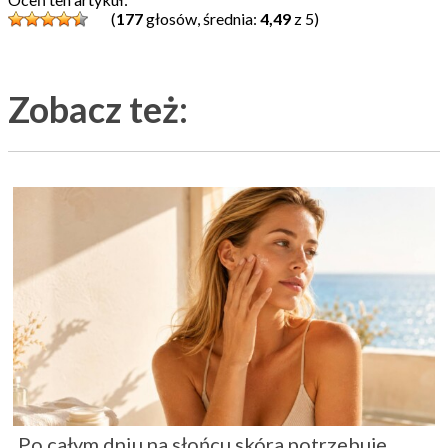
(
177
głosów, średnia:
4,49
z 5)
Zobacz też:
Po całym dniu na słońcu skóra potrzebuje