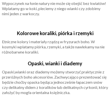
Wypoczynek na łonie natury nie może się obejść bez kwiatów!
Wplatamy go w koki, pleciemy z niego wianki czy zdobimy
nimi jeden z warkoczy.
Kolorowe koraliki, piórka i rzemyki
Etniczne kolory i materiały rządzą w fryzurach boho. W
kosmyki wplatamy piórka, rzemyki, a także nawlekamy na nie
różnobarwne koraliki.
Opaski, wianki i diademy
Opaski,wianki oraz diademy możemy stworzyć praktycznie z
przeróżnych boho akcesoriów. Zachwycająco prezentować się
będzie choćby opaska będąca jednocześnie łapaczem snów
czy delikatny didem z koralików lub delikatnych cyrkonii, który
założyć by mogła orientalna księżniczka.