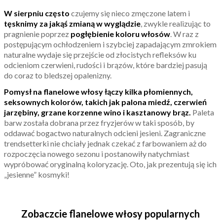
W sierpniu często
czujemy się nieco zmęczone latem i
tęsknimy za jakąś zmianą w wyglądzie
, zwykle realizując to
pragnienie poprzez
pogłębienie koloru włosów
. W raz z
postępującym ochłodzeniem i szybciej zapadającym zmrokiem
naturalne wydaje się przejście od złocistych refleksów ku
odcieniom czerwieni, rudości i brązów, które bardziej pasują
do coraz to bledszej opalenizny.
Pomysł na flanelowe włosy łączy kilka płomiennych,
seksownych kolorów, takich jak palona miedź, czerwień
jarzębiny, grzane korzenne wino i kasztanowy brąz.
Paleta
barw została dobrana przez fryzjerów w taki sposób, by
oddawać bogactwo naturalnych odcieni jesieni. Zagraniczne
trendsetterki nie chciały jednak czekać z farbowaniem aż do
rozpoczęcia nowego sezonu i postanowiły natychmiast
wypróbować oryginalną koloryzację. Oto, jak prezentują się ich
„jesienne” kosmyki!
Zobaczcie flanelowe włosy popularnych