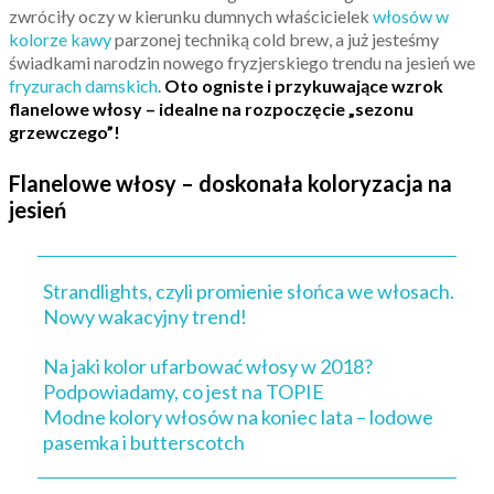
zwróciły oczy w kierunku dumnych właścicielek
włosów w
kolorze kawy
parzonej techniką cold brew, a już jesteśmy
świadkami narodzin nowego fryzjerskiego trendu na jesień we
fryzurach damskich
.
Oto ogniste i przykuwające wzrok
flanelowe włosy – idealne na rozpoczęcie „sezonu
grzewczego”!
Flanelowe włosy – doskonała koloryzacja na
jesień
Strandlights, czyli promienie słońca we włosach.
Nowy wakacyjny trend!
Na jaki kolor ufarbować włosy w 2018?
Podpowiadamy, co jest na TOPIE
Modne kolory włosów na koniec lata – lodowe
pasemka i butterscotch