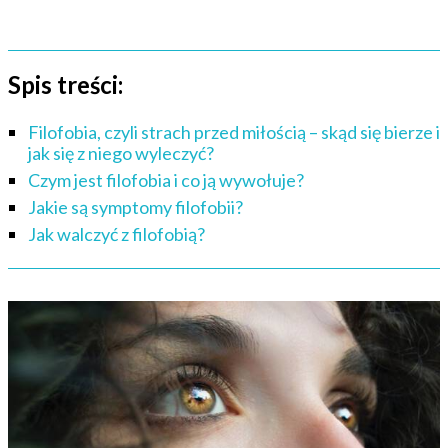
Spis treści:
Filofobia, czyli strach przed miłością – skąd się bierze i
jak się z niego wyleczyć?
Czym jest filofobia i co ją wywołuje?
Jakie są symptomy filofobii?
Jak walczyć z filofobią?