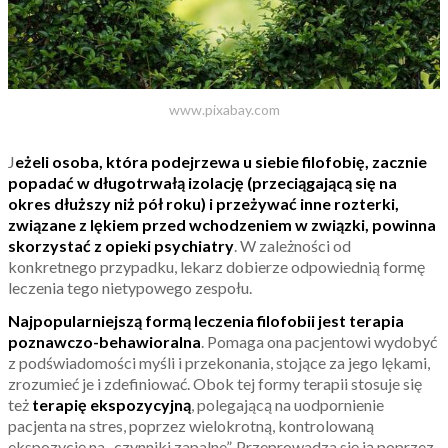
www.pixabay.com
J
eżeli osoba, która podejrzewa u siebie filofobię, zacznie
popadać w długotrwałą izolację (przeciągającą się na
okres dłuższy niż pół roku) i przeżywać inne rozterki,
związane z lękiem przed wchodzeniem w związki, powinna
skorzystać z opieki psychiatry
. W zależności od
konkretnego przypadku, lekarz dobierze odpowiednią formę
leczenia tego nietypowego zespołu.
Najpopularniejszą formą leczenia filofobii jest terapia
poznawczo-behawioralna
. Pomaga ona pacjentowi wydobyć
z podświadomości myśli i przekonania, stojące za jego lękami,
zrozumieć je i zdefiniować. Obok tej formy terapii stosuje się
też
terapię ekspozycyjną
, polegającą na uodpornienie
pacjenta na stres, poprzez wielokrotną, kontrolowaną
ekspozycję na „czynniki zapalne”. Przeprowadza się ją poprzez