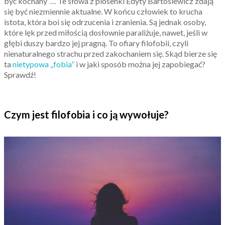
być kochany”… Te słowa z piosenki Edyty Bartosiewicz zdają
się być niezmiennie aktualne. W końcu człowiek to krucha
istota, która boi się odrzucenia i zranienia. Są jednak osoby,
które lęk przed miłością dosłownie paraliżuje, nawet, jeśli w
głębi duszy bardzo jej pragną. To ofiary filofobii, czyli
nienaturalnego strachu przed zakochaniem się. Skąd bierze się
ta
nietypowa „fobia”
i w jaki sposób można jej zapobiegać?
Sprawdź!
Czym jest filofobia i co ją wywołuje?