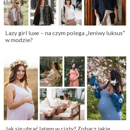
Lazy girl luxe – na czym polega „leniwy luksus”
w modzie?
Jak się ubrać latem w ciąży? Zobacz jakie