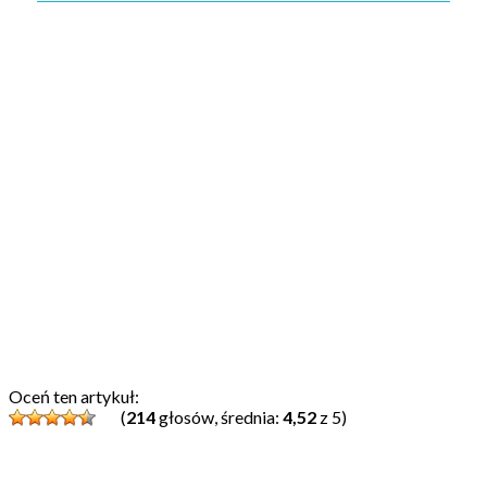
Oceń ten artykuł:
(
214
głosów, średnia:
4,52
z 5)