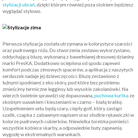
stylizacji ubrań
, dzięki którym również poza stokiem będziesz
wyglądać stylowo.
Pierwsza stylizacja została utrzymana w kolorystyce szarości
oraz pudrowego różu. Do stworzenia zestawu wykorzystano,
oddychającą bluzę, wykonaną z bawełnianej dresowej dzianiny
marki PresKA. Dodatkowo ocieplona od spodu zapewni
komfort podczas zimowych spacerów, a aplikacja z naszytych
serduszek nadaje jej dziewczęcości. Bluzę zestawiono z
luźnymi spodniami z eko skóry, pod które bez problemu
zmieścimy termiczne legginsy lub wysokie zakolanówki. Na
wierzch świetnie sprawdzi się dopasowana,
puchowa kurtka
ze
skośnym suwakiem i kieszeniami w czarno – białą kratkę.
Uzupełnieniem setu będą szary, ciepły golf, który zastąpi
szalik, czapka z zabawnym napisem oraz słodkie rękawiczki w
kolorze pudrowych cukierków. Niewielka torebka pomieści
wszystkie kobiece skarby, a odpowiednie buty zapewnią
wygodę w ekstremalnych warunkach.