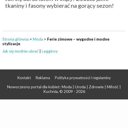
tkaniny i fasony wybierać na gorący sezon!
Strona główna
>
Moda
>
Ferie zimowe – wygodne i modne
stylizacje
Jak się modnie ubrać
|
Legginsy
Kontakt
Reklama
Polityka prywatności i regulaminy
Nowoczesny portal dla kobiet: Moda | Uroda | Zdrowie | Miłość |
Kuchnia
, © 2009 - 2026