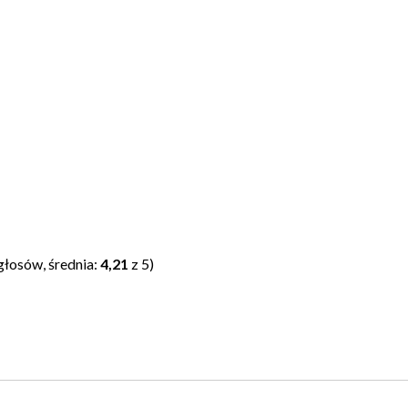
głosów, średnia:
4,21
z 5)