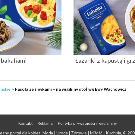
 bakaliami
Łazanki z kapustą i g
ańskie
>
Fasola ze śliwkami – na wigilijny stół wg Ewy Wachowicz
Kontakt
Reklama
Polityka prywatności i regulaminy
sny portal dla kobiet: Moda | Uroda | Zdrowie | Miłość | Kuchnia
, © 200