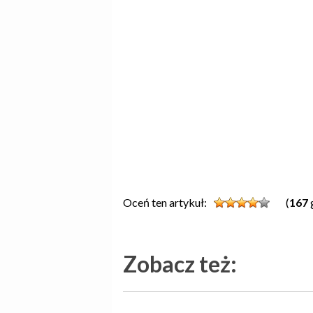
Oceń ten artykuł:
(
167
Zobacz też: