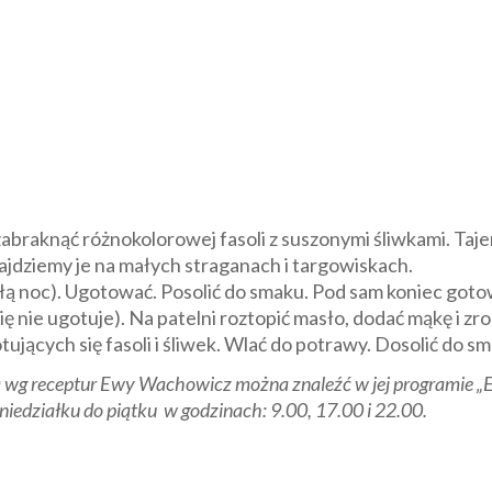
zabraknąć różnokolorowej fasoli z suszonymi śliwkami. Taj
jdziemy je na małych straganach i targowiskach.
łą noc). Ugotować. Posolić do smaku. Pod sam koniec gotowa
ię nie ugotuje). Na patelni roztopić masło, dodać mąkę i zr
ujących się fasoli i śliwek. Wlać do potrawy. Dosolić do s
 wg receptur Ewy Wachowicz można znaleźć w jej programie „E
iedziałku do piątku w godzinach: 9.00, 17.00 i 22.00.