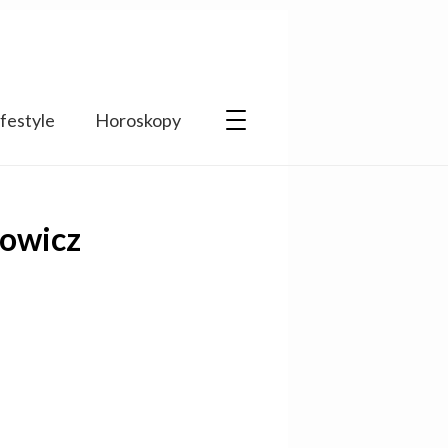
ifestyle
Horoskopy
howicz