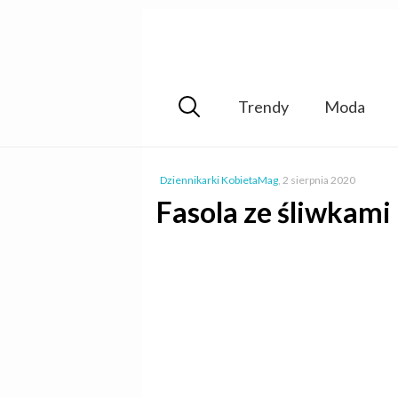
Trendy
Moda
Dziennikarki KobietaMag
,
2 sierpnia 2020
Fasola ze śliwkami