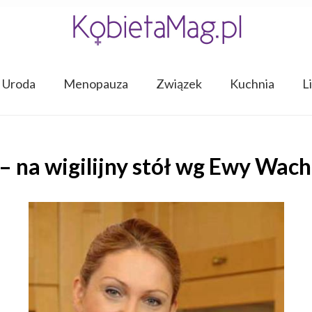
Uroda
Menopauza
Związek
Kuchnia
L
 – na wigilijny stół wg Ewy Wac