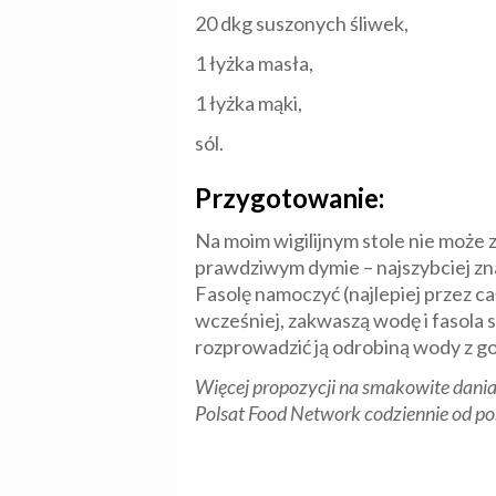
20 dkg suszonych śliwek,
1 łyżka masła,
1 łyżka mąki,
sól.
Przygotowanie:
Na moim wigilijnym stole nie może 
prawdziwym dymie – najszybciej zna
Fasolę namoczyć (najlepiej przez ca
wcześniej, zakwaszą wodę i fasola s
rozprowadzić ją odrobiną wody z got
Więcej propozycji na smakowite dania
Polsat Food Network codziennie od pon