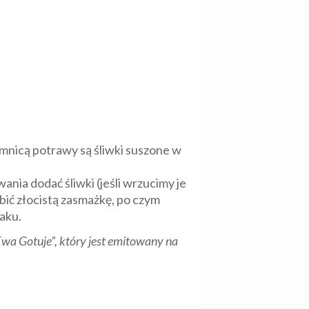
emnicą potrawy są śliwki suszone w
nia dodać śliwki (jeśli wrzucimy je
obić złocistą zasmażkę, po czym
maku.
wa Gotuje”, który jest emitowany na