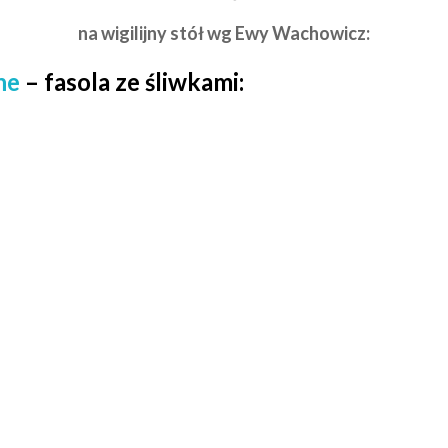
na wigilijny stół wg Ewy Wachowicz:
ne
– fasola ze śliwkami: