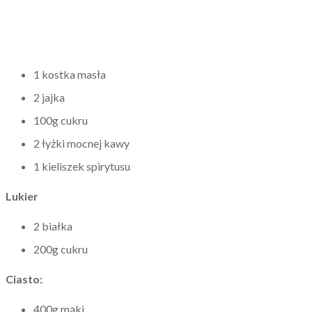
1 kostka masła
2 jajka
100g cukru
2 łyżki mocnej kawy
1 kieliszek spirytusu
Lukier
2 białka
200g cukru
Ciasto:
400g mąki