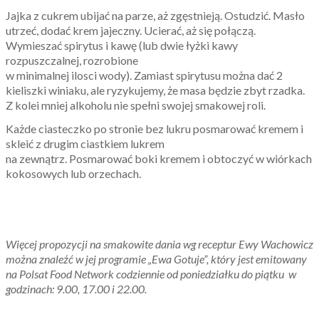
Jajka z cukrem ubijać na parze, aż zgęstnieją. Ostudzić. Masło
utrzeć, dodać krem jajeczny. Ucierać, aż się połączą.
Wymieszać spirytus i kawę (lub dwie łyżki kawy
rozpuszczalnej, rozrobione
w minimalnej ilosci wody). Zamiast spirytusu można dać 2
kieliszki winiaku, ale ryzykujemy, że masa będzie zbyt rzadka.
Z kolei mniej alkoholu nie spełni swojej smakowej roli.
Każde ciasteczko po stronie bez lukru posmarować kremem i
skleić z drugim ciastkiem lukrem
na zewnątrz. Posmarować boki kremem i obtoczyć w wiórkach
kokosowych lub orzechach.
Więcej propozycji na smakowite dania wg receptur Ewy Wachowicz
można znaleźć w jej programie „Ewa Gotuje”, który jest emitowany
na Polsat Food Network codziennie od poniedziałku do piątku w
godzinach: 9.00, 17.00 i 22.00.