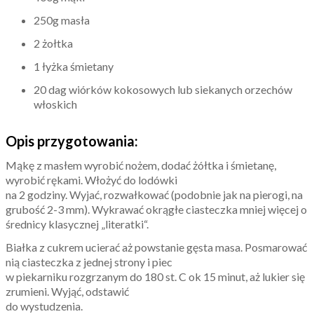
250g masła
2 żołtka
1 łyżka śmietany
20 dag wiórków kokosowych lub siekanych orzechów
włoskich
Opis przyg
otowania:
Mąkę z masłem wyrobić nożem, dodać żółtka i śmietanę,
wyrobić rękami. Włożyć do lodówki
na 2 godziny. Wyjać, rozwałkować (podobnie jak na pierogi, na
grubość 2-3 mm). Wykrawać okrągłe ciasteczka mniej więcej o
średnicy klasycznej „literatki“.
Białka z cukrem ucierać aż powstanie gęsta masa. Posmarować
nią ciasteczka z jednej strony i piec
w piekarniku rozgrzanym do 180 st. C ok 15 minut, aż lukier się
zrumieni. Wyjąć, odstawić
do wystudzenia.