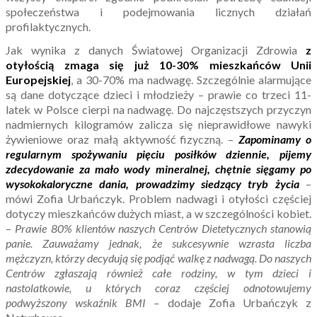
społeczeństwa i podejmowania licznych działań
profilaktycznych.
Jak wynika z danych Światowej Organizacji Zdrowia
z
otyłością zmaga się już 10-30% mieszkańców Unii
Europejskiej
, a 30-70% ma nadwagę. Szczególnie alarmujące
są dane dotyczące dzieci i młodzieży – prawie co trzeci 11-
latek w Polsce cierpi na nadwagę. Do najczęstszych przyczyn
nadmiernych kilogramów zalicza się nieprawidłowe nawyki
żywieniowe oraz małą aktywność fizyczną. –
Zapominamy o
regularnym spożywaniu pięciu posiłków dziennie, pijemy
zdecydowanie za mało wody mineralnej, chętnie sięgamy po
wysokokaloryczne dania, prowadzimy siedzący tryb życia
–
mówi Zofia Urbańczyk. Problem nadwagi i otyłości częściej
dotyczy mieszkańców dużych miast, a w szczególności kobiet.
–
Prawie 80% klientów naszych Centrów Dietetycznych stanowią
panie. Zauważamy jednak, że sukcesywnie wzrasta liczba
mężczyzn, którzy decydują się podjąć walkę z nadwagą. Do naszych
Centrów zgłaszają również całe rodziny, w tym dzieci i
nastolatkowie, u których coraz częściej odnotowujemy
podwyższony wskaźnik BMI –
dodaje Zofia Urbańczyk z