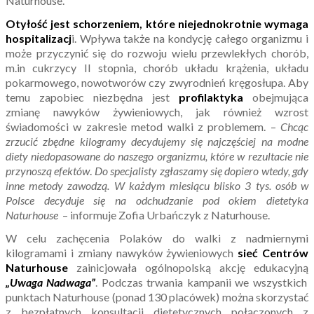
Naturhouse.
Otyłość jest schorzeniem, które niejednokrotnie wymaga
hospitalizacj
i. Wpływa także na kondycję całego organizmu i
może przyczynić się do rozwoju wielu przewlekłych chorób,
m.in cukrzycy II stopnia, chorób układu krążenia, układu
pokarmowego, nowotworów czy zwyrodnień kręgosłupa. Aby
temu zapobiec niezbędna jest
profilaktyka
obejmująca
zmianę nawyków żywieniowych, jak również wzrost
świadomości w zakresie metod walki z problemem. –
Chcąc
zrzucić zbędne kilogramy decydujemy się najczęściej na modne
diety niedopasowane do naszego organizmu, które w rezultacie nie
przynoszą efektów
.
Do specjalisty zgłaszamy się dopiero wtedy, gdy
inne metody zawodzą. W każdym miesiącu blisko 3 tys. osób w
Polsce decyduje się na odchudzanie pod okiem dietetyka
Naturhouse
– informuje Zofia Urbańczyk z Naturhouse.
W celu zachęcenia Polaków do walki z nadmiernymi
kilogramami i zmiany nawyków żywieniowych
sieć Centrów
Naturhouse
zainicjowała ogólnopolską akcję edukacyjną
„Uwaga Nadwaga”
. Podczas trwania kampanii we wszystkich
punktach Naturhouse (ponad 130 placówek) można skorzystać
z bezpłatnych konsultacji dietetycznych połączonych z