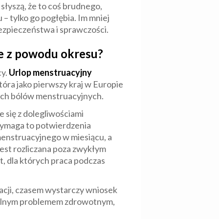
słyszą, że to coś brudnego,
 tylko go pogłębia. Im mniej
ezpieczeństwa i sprawczości.
ne z powodu okresu?
cy.
Urlop menstruacyjny
która jako pierwszy kraj w Europie
ych bólów menstruacyjnych.
 się z dolegliwościami
ymaga to potwierdzenia
enstruacyjnego w miesiącu, a
 jest rozliczana poza zwykłym
t, dla których praca podczas
tacji, czasem wystarczy wniosek
z realnym problemem zdrowotnym,