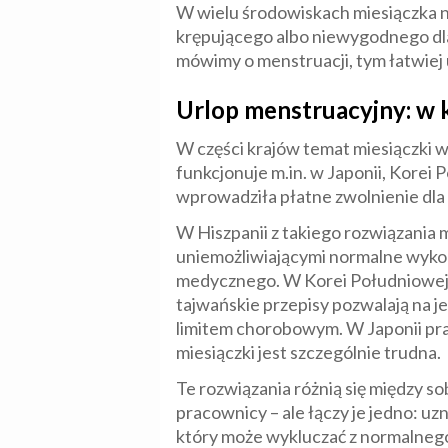
W wielu środowiskach miesiączka na
krępującego albo niewygodnego dla 
mówimy o menstruacji, tym łatwiej 
Urlop menstruacyjny: w 
W części krajów temat miesiączki w
funkcjonuje m.in. w Japonii, Korei 
wprowadziła płatne zwolnienie dla
W Hiszpanii z takiego rozwiązania 
uniemożliwiającymi normalne wyk
medycznego. W Korei Południowej 
tajwańskie przepisy pozwalają na je
limitem chorobowym. W Japonii praw
miesiączki jest szczególnie trudna.
Te rozwiązania różnią się między s
pracownicy – ale łączy je jedno: uz
który może wykluczać z normalneg