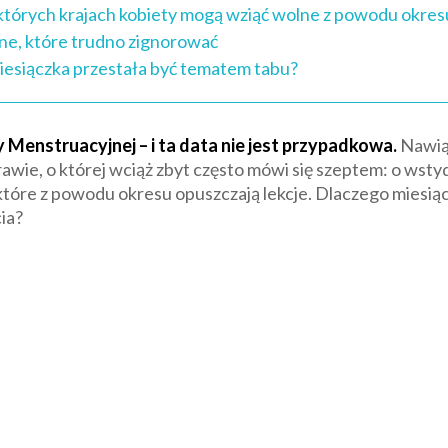
których krajach kobiety mogą wziąć wolne z powodu okres
ne, które trudno zignorować
iesiączka przestała być tematem tabu?
 Menstruacyjnej – i ta data nie jest przypadkowa.
Nawiąz
wie, o której wciąż zbyt często mówi się szeptem: o wstyd
óre z powodu okresu opuszczają lekcje. Dlaczego miesiącz
ia?