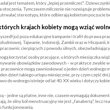
dal jest tematem, który „lepiej przemilczeć”. Dziewczynki 
otoczenia. Tymczasem milczenie nie rozwiązuje problemu –
utrwalać stereotypy, które odbierają kobietom poczucie b
których krajach kobiety mogą wziąć wol
yszedł już poza edukacyjne kampanie i trafił do prawa pra
Południowej, Tajwanie, Indonezji, Zambii oraz w Hiszpanii, 
 pracownic cierpiących z powodu silnych, obezwładniając
mogą korzystać osoby pracujące, u których miesiączka wiąże
onywanie obowiązków zawodowych – w praktyce zwykle w
pracownice mogą zawnioskować o jeden dzień wolnego m
den dzień takiego urlopu miesięcznie, przy czym część dni
o do wolnego istnieje od lat 40. XX wieku i dotyczy kobie
obą – jedne są płatne, inne nie, czasem wymagają dokumen
nają, że silny ból menstruacyjny nie jest „fanaberią”, lec
o funkcjonowania.