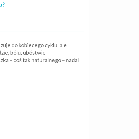
u?
uje do kobiecego cyklu, ale
zie, bólu, ubóstwie
ka – coś tak naturalnego – nadal