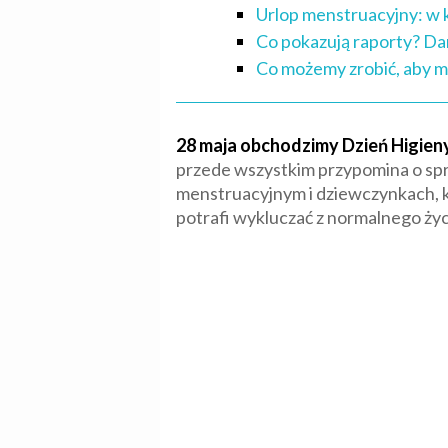
Urlop menstruacyjny: w 
Co pokazują raporty? Da
Co możemy zrobić, aby m
28 maja obchodzimy Dzień Higieny
przede wszystkim przypomina o spra
menstruacyjnym i dziewczynkach, kt
potrafi wykluczać z normalnego życ