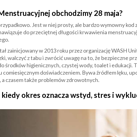
Menstruacyjnej obchodzimy 28 maja?
przypadkowo. Jest w niej prosty, ale bardzo wymowny kod
5 nawiązuje do przeciętnej długości krwawienia menstruacyj
ego.
tał zainicjowany w 2013 roku przez organizację WASH Unite
ki, walczyć z tabu i zwrócić uwagę na to, że bezpieczne 
środków higienicznych, czystej wody, toalet i edukacji. To
tu comiesięcznym doświadczeniem. Bywa źródłem lęku, upok
j, a czasem także problemów zdrowotnych.
kiedy okres oznacza wstyd, stres i wyklu