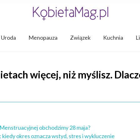
Uroda
Menopauza
Związek
Kuchnia
L
etach więcej, niż myślisz. Dlac
 Menstruacyjnej obchodzimy 28 maja?
kiedy okres oznacza wstyd, stres i wykluczenie