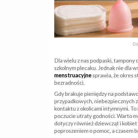
Do
Dla wielu z nas podpaski, tampony
szkolnym plecaku. Jednak nie dla w
menstruacyjne
sprawia, że okres st
bezradności.
Gdy brakuje pieniędzy na podstawow
przypadkowych, niebezpiecznych za
kontaktu z okolicami intymnymi. To 
poczucie utraty godności. Warto m
dotyczy również dziewcząt i kobie
poproszeniem o pomoc, a czasem b