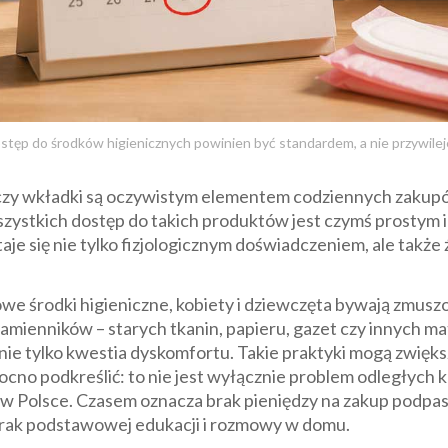
stęp do środków higienicznych powinien być standardem, a nie przywile
 czy wkładki są oczywistym elementem codziennych zakupó
szystkich dostęp do takich produktów jest czymś prostym 
aje się nie tylko fizjologicznym doświadczeniem, ale także ź
e środki higieniczne, kobiety i dziewczęta bywają zmuszo
mienników – starych tkanin, papieru, gazet czy innych ma
nie tylko kwestia dyskomfortu. Takie praktyki mogą zwiększ
ocno podkreślić: to nie jest wyłącznie problem odległych
t w Polsce. Czasem oznacza brak pieniędzy na zakup podpa
rak podstawowej edukacji i rozmowy w domu.