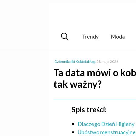
Trendy
Moda
Dziennikarki KobietaMag
,
28 maja 2026
Ta data mówi o kobi
tak ważny?
Spis treści:
Dlaczego Dzień Higieny
Ubóstwo menstruacyjne: 