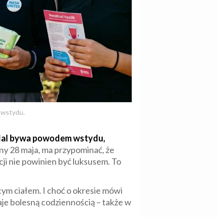
o wstydu.
nadal bywa powodem wstydu,
y 28 maja, ma przypominać, że
i nie powinien być luksusem. To
cym ciałem. I choć o okresie mówi
aje bolesną codziennością – także w