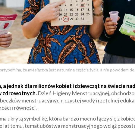
przypomina, że miesiączka jest naturalną częścią życia, a nie powodem d
, a jednak dla milionów kobiet i dziewcząt na świecie 
w zdrowotnych.
Dzień Higieny Menstruacyjnej, obchodzon
eczków menstruacyjnych, czystej wody i rzetelnej edukacj
ści i równości.
ma ukrytą symbolikę, która bardzo mocno łączy się z kobie
aście lat temu, temat ubóstwa menstruacyjnego wciąż pozost