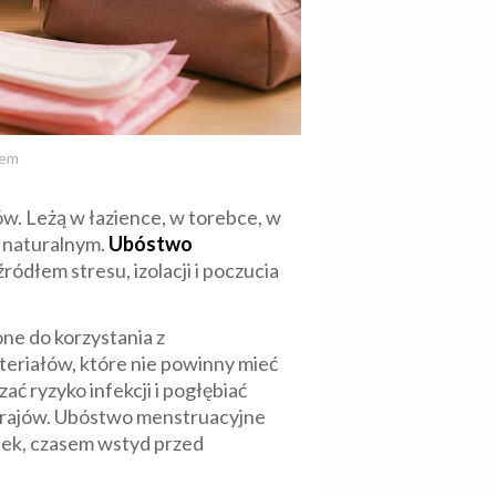
jem
w. Leżą w łazience, w torebce, w
i naturalnym.
Ubóstwo
ródłem stresu, izolacji i poczucia
ne do korzystania z
teriałów, które nie powinny mieć
ać ryzyko infekcji i pogłębiać
 krajów. Ubóstwo menstruacyjne
sek, czasem wstyd przed