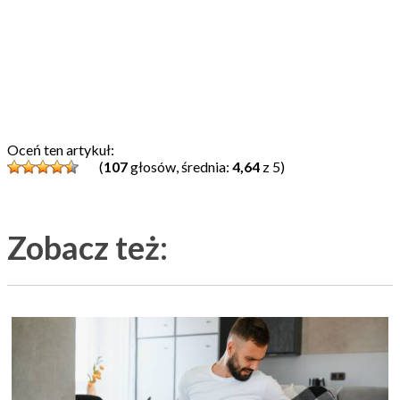
Oceń ten artykuł:
(
107
głosów, średnia:
4,64
z 5)
Zobacz też: