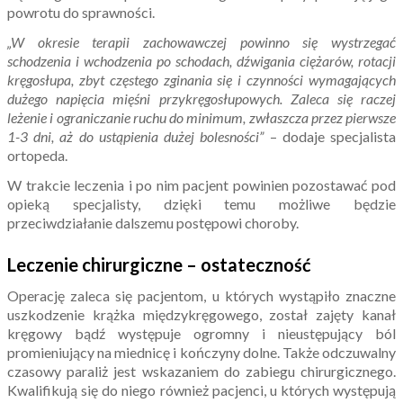
powrotu do sprawności.
„W okresie terapii zachowawczej powinno się wystrzegać
schodzenia i wchodzenia po schodach, dźwigania ciężarów, rotacji
kręgosłupa, zbyt częstego zginania się i czynności wymagających
dużego napięcia mięśni przykręgosłupowych. Zaleca się raczej
leżenie i ograniczanie ruchu do minimum, zwłaszcza przez pierwsze
1-3 dni, aż do ustąpienia dużej bolesności”
– dodaje specjalista
ortopeda.
W trakcie leczenia i po nim pacjent powinien pozostawać pod
opieką specjalisty, dzięki temu możliwe będzie
przeciwdziałanie dalszemu postępowi choroby.
Leczenie chirurgiczne – ostateczność
Operację zaleca się pacjentom, u których wystąpiło znaczne
uszkodzenie krążka międzykręgowego, został zajęty kanał
kręgowy bądź występuje ogromny i nieustępujący ból
promieniujący na miednicę i kończyny dolne. Także odczuwalny
czasowy paraliż jest wskazaniem do zabiegu chirurgicznego.
Kwalifikują się do niego również pacjenci, u których występują