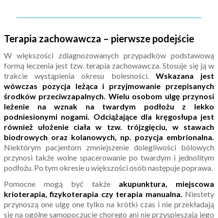
Terapia zachowawcza – pierwsze podejście
W większości zdiagnozowanych przypadków podstawową
formą leczenia jest tzw. terapia zachowawcza. Stosuje się ją w
trakcie wystąpienia okresu bolesności.
Wskazana jest
wówczas pozycja leżąca i przyjmowanie przepisanych
środków przeciwzapalnych. Wielu osobom ulgę przynosi
leżenie na wznak na twardym podłożu z lekko
podniesionymi nogami. Odciążające dla kręgosłupa jest
również ułożenie ciała w tzw. trójzgięciu, w stawach
biodrowych oraz kolanowych, np. pozycja embrionalna.
Niektórym pacjentom zmniejszenie dolegliwości bólowych
przynosi także wolne spacerowanie po twardym i jednolitym
podłożu. Po tym okresie u większości osób następuje poprawa.
Pomocne mogą być także
akupunktura, miejscowa
krioterapia, fizykoterapia czy terapia manualna.
Niestety
przynoszą one ulgę one tylko na krótki czas i nie przekładają
się na ogólne samopoczucie chorego ani nie przyspieszają jego