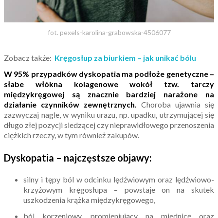
fot. pexels-karolina-grabowska-4506077
Zobacz także:
Kręgosłup za biurkiem – jak unikać bólu
W 95% przypadków dyskopatia ma podłoże genetyczne –
słabe włókna kolagenowe wokół tzw. tarczy
międzykręgowej są znacznie bardziej narażone na
działanie czynników zewnętrznych.
Choroba ujawnia się
zazwyczaj nagle, w wyniku urazu, np. upadku, utrzymującej się
długo złej pozycji siedzącej czy nieprawidłowego przenoszenia
ciężkich rzeczy, w tym również zakupów.
Dyskopatia – najczęstsze objawy:
silny i tępy ból w odcinku lędźwiowym oraz lędźwiowo-
krzyżowym kręgosłupa – powstaje on na skutek
uszkodzenia krążka międzykręgowego,
ból korzeniowy, promieniujący na miednicę oraz