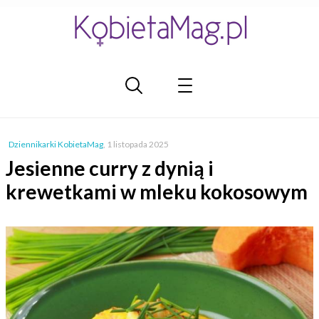
Dziennikarki KobietaMag
,
1 listopada 2025
Jesienne curry z dynią i
krewetkami w mleku kokosowym