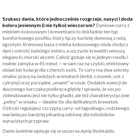
Szukasz dania, które jednocześnie rozgrzeje, nasyci i doda
koloru jesiennym (i nie tylko) wieczorom?
Dyniowe curry z
mlekiem kokosowym i krewetkami to dokładnie ten typ
komfortowego posiłku, który łączy kuchnię domową z nutą
egzotyki. Kremowa baza z mleka kokosowego otula słodycz
dyni i ostrość świeżego imbiru, a soczyste krewetki wnoszą
elegancki, morski akcent. Całość gotuje się w jednym rondlu i
realnie zamyka w 45 minut — w sam raz na szybki, efektowny
obiad lub kolację dla czterech osób. To curry ma dwa sekrety
smaku: pracę na świeżych aromatach (imbir, czosnek, sok z
cytryny) oraz porządne „umami” w sosie. Dodatek esencji do
duszonego kurczaka podkręca głębię i sprawia, że sos po
zblendowaniu jest nie tylko gładki, ale też charakterystycznie
„pełny” w smaku — idealne tło dla delikatnych krewetek.
Ostrość regulujesz szczyptą curry: od łagodnego, rodzinnego
wariantu po bardziej pikantną odsłonę dla miłośników
wyrazistych przypraw.
Danie świetnie wpisuje się w sezon na dynię (hokkaido,