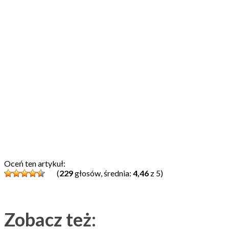
Oceń ten artykuł:
(
229
głosów, średnia:
4,46
z 5)
Zobacz też: