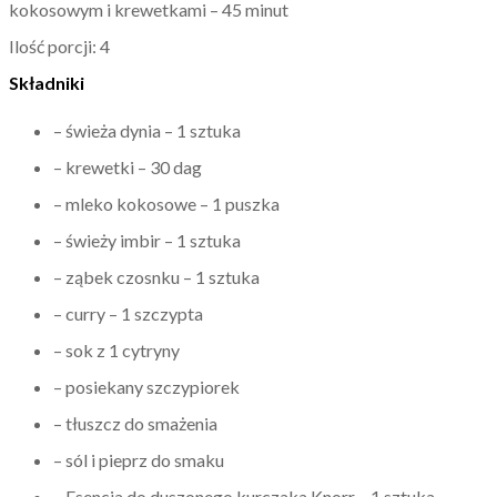
kokosowym i krewetkami – 45 minut
Ilość porcji: 4
Składniki
– świeża dynia – 1 sztuka
– krewetki – 30 dag
– mleko kokosowe – 1 puszka
– świeży imbir – 1 sztuka
– ząbek czosnku – 1 sztuka
– curry – 1 szczypta
– sok z 1 cytryny
– posiekany szczypiorek
– tłuszcz do smażenia
– sól i pieprz do smaku
– Esencja do duszonego kurczaka Knorr – 1 sztuka