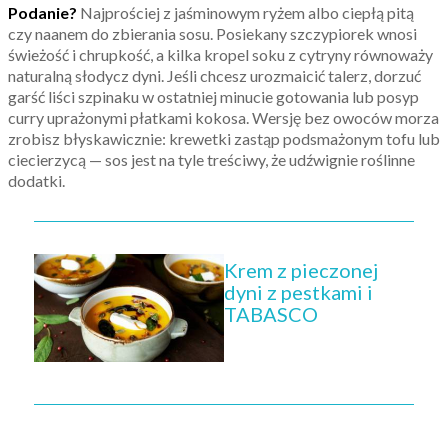
Podanie?
Najprościej z jaśminowym ryżem albo ciepłą pitą
czy naanem do zbierania sosu. Posiekany szczypiorek wnosi
świeżość i chrupkość, a kilka kropel soku z cytryny równoważy
naturalną słodycz dyni. Jeśli chcesz urozmaicić talerz, dorzuć
garść liści szpinaku w ostatniej minucie gotowania lub posyp
curry uprażonymi płatkami kokosa. Wersję bez owoców morza
zrobisz błyskawicznie: krewetki zastąp podsmażonym tofu lub
ciecierzycą — sos jest na tyle treściwy, że udźwignie roślinne
dodatki.
Krem z pieczonej
dyni z pestkami i
TABASCO