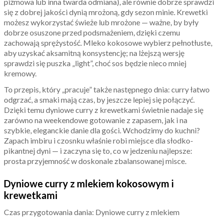
piżmowa lub inna twarda odmiana), ale równie dobrze sprawdzi
się z dobrej jakości dynią mrożoną, gdy sezon minie. Krewetki
możesz wykorzystać świeże lub mrożone — ważne, by były
dobrze osuszone przed podsmażeniem, dzięki czemu
zachowają sprężystość. Mleko kokosowe wybierz pełnotłuste,
aby uzyskać aksamitną konsystencję; na lżejszą wersję
sprawdzi się puszka „light”, choć sos będzie nieco mniej
kremowy.
To przepis, który „pracuje” także następnego dnia: curry łatwo
odgrzać, a smaki mają czas, by jeszcze lepiej się połączyć.
Dzięki temu dyniowe curry z krewetkami świetnie nadaje się
zarówno na weekendowe gotowanie z zapasem, jak i na
szybkie, eleganckie danie dla gości. Wchodzimy do kuchni?
Zapach imbiru i czosnku właśnie robi miejsce dla słodko-
pikantnej dyni — i zaczyna się to, co w jedzeniu najlepsze:
prosta przyjemność w doskonale zbalansowanej misce.
Dyniowe curry z mlekiem kokosowym i
krewetkami
Czas przygotowania dania: Dyniowe curry z mlekiem