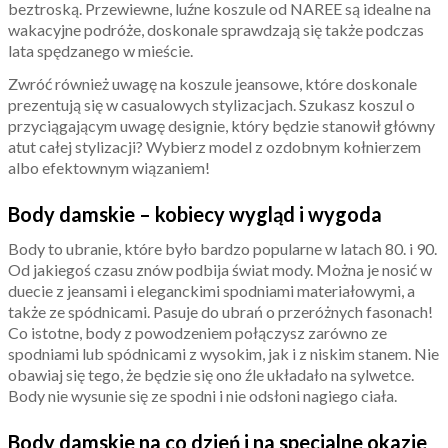
beztroską. Przewiewne, luźne koszule od NAREE są idealne na
wakacyjne podróże, doskonale sprawdzają się także podczas
lata spędzanego w mieście.
Zwróć również uwagę na koszule jeansowe, które doskonale
prezentują się w casualowych stylizacjach. Szukasz koszul o
przyciągającym uwagę designie, który będzie stanowił główny
atut całej stylizacji? Wybierz model z ozdobnym kołnierzem
albo efektownym wiązaniem!
Body damskie – kobiecy wygląd i wygoda
Body to ubranie, które było bardzo popularne w latach 80. i 90.
Od jakiegoś czasu znów podbija świat mody. Można je nosić w
duecie z jeansami i eleganckimi spodniami materiałowymi, a
także ze spódnicami. Pasuje do ubrań o przeróżnych fasonach!
Co istotne, body z powodzeniem połączysz zarówno ze
spodniami lub spódnicami z wysokim, jak i z niskim stanem. Nie
obawiaj się tego, że będzie się ono źle układało na sylwetce.
Body nie wysunie się ze spodni i nie odsłoni nagiego ciała.
Body damskie na co dzień i na specjalne okazje