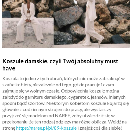
Koszule damskie, czyli Twój absolutny must
have
Koszula to jedno z tych ubrań, których nie może zabraknąć w
szafie kobiety, niezależnie od tego, gdzie pracuje i czym
zajmuje się w wolnym czasie. Odpowiednią koszulę można
założyć do garnituru damskiego, cygaretek, jeansów, lnianych
spodni bądź szortów. Niektórym kobietom koszule kojarzą się
głównie z codziennym strojem do pracy, ale wystarczy
przyjrzeć się modelom od NAREE, żeby utwierdzić się w
przekonaniu, że ten rodzaj odzieży ma różne oblicza. Wejdź na
stronę
https://naree.pl/pl/89-koszule
i znajdź coś dla siebie!