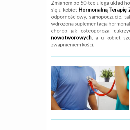
Zmianom po 50-tce ulega układ ho
się u kobiet
Hormonalną Terapię 
odpornościowy, samopoczucie, tak
wdrożona suplementacja hormonaln
chorób jak osteoporoza, cukrz
nowotworowych
, a u kobiet s
zwapnieniem kości.