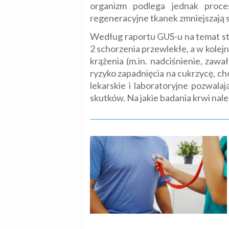
organizm podlega jednak proce
regeneracyjne tkanek zmniejszają
Według raportu GUS-u na temat stan
2 schorzenia przewlekłe, a w kolej
krążenia (m.in. nadciśnienie, zaw
ryzyko zapadnięcia na cukrzycę, ch
lekarskie i laboratoryjne pozwala
skutków. Na jakie badania krwi nal