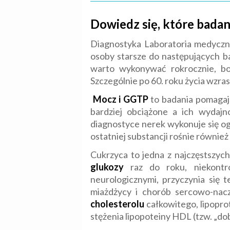
Dowiedz się, które bada
Diagnostyka Laboratoria medyczn
osoby starsze do następujących ba
warto wykonywać rokrocznie, bo 
Szczególnie po 60. roku życia wzra
Mocz i GGTP
to badania pomagają
bardziej obciążone a ich wydaj
diagnostyce nerek wykonuje się o
ostatniej substancji rośnie równi
Cukrzyca to jedna z najczęstszyc
glukozy
raz do roku, niekontro
neurologicznymi, przyczynia się 
miażdżycy i chorób sercowo-na
cholesterolu
całkowitego, lipopro
stężenia lipopoteiny HDL (tzw. „do