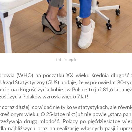
fot. freepik
drowia (WHO) na początku XX wieku średnia długość ży
 Urząd Statystyczny (GUS) podaje, że w połowie lat 80-tych
zeciętna długość życia kobiet w Polsce to już 81,6 lat, m
gość życia Polaków wzrosła więc o 7 lat!
oraz dłużej, co widać nie tylko w statystykach, ale równie
eślonym wieku. O 25-latce nikt już nie powie „stara panna
zeżywają drugą młodość. Polacy po pięćdziesiątce wie
la najbliższych oraz na realizację własnych pasji i up