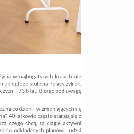
cia w najbogatszych krajach nie
 ubiegłego stulecia Polacy żyli ok.
ężczyzn – 73,8 lat. Biorąc pod uwagę
ż na co dzień – w zmieniających się
”, 40-latkowie często starają się o
dzą czego chcą, są ciągle aktywni
rzednio odkładanych planów. Ludzki