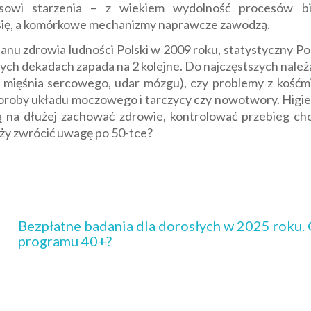
sowi starzenia – z wiekiem wydolność procesów bi
 się, a komórkowe mechanizmy naprawcze zawodzą.
u zdrowia ludności Polski w 2009 roku, statystyczny Pola
nych dekadach zapada na 2 kolejne. Do najczęstszych należą
ał mięśnia sercowego, udar mózgu), czy problemy z kośćm
oroby układu moczowego i tarczycy czy nowotwory. Higieni
ją na dłużej zachować zdrowie, kontrolować przebieg cho
eży zwrócić uwagę po 50-tce?
Bezpłatne badania dla dorosłych w 2025 roku. 
programu 40+?