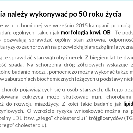
nia należy wykonywać po 50 roku życia
e w uruchomionej we wrześniu 2015 kampanii promujące
dań: ogólnych, takich jak
morfologia krwi, OB
. Te pod
pozwalają sprawdzić ogólny stan zdrowia, odporność,
sta ryzyko zachorowań na przewlekłą białaczkę limfatyczną
ce sprawdzić stan wątroby i nerek. Z biegiem lat te dwi
ność spada. Na schorzenia dróg żółciowych wskazuje
gólne badanie moczu, pomocniczo można wykonać także m
eż w zaburzeniach biochemicznych leżących u podstawy ni
h chorób pojawiających się u osób starszych, dlatego b
lowana cukrzyca może skutkować m.in. chorobami 
też do rozwoju miażdżycy. Z kolei takie badanie jak
lip
czyniowych. O wzroście ryzyka wnioskować można na
teiny LDL (tzw. „złego” cholesterolu) i trójglicerydów (
brego” cholesterolu).