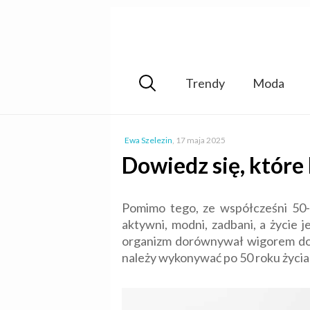
Trendy
Moda
Ewa Szelezin
,
17 maja 2025
Dowiedz się, które
Pomimo tego, ze współcześni 50-l
aktywni, modni, zadbani, a życie j
organizm dorównywał wigorem do s
należy wykonywać po 50 roku życia