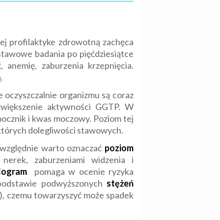
j profilaktyke zdrowotną zachęca
stawowe badania po pięćdziesiątce
 anemię, zaburzenia krzepnięcia.
.
e oczyszczalnie organizmu są coraz
 zwiększenie aktywności GGTP. W
ocznik i kwas moczowy. Poziom tej
ektórych dolegliwości stawowych.
ezwzględnie warto oznaczać
poziom
nerek, zaburzeniami widzenia i
idogram
pomaga w ocenie ryzyka
 podstawie podwyższonych
stężeń
TG), czemu towarzyszyć może spadek