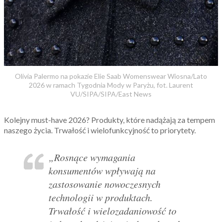
Olivia Palermo na pokazie Elie Saab Womenswear Wiosna/Lato
2026 w ramach Tygodnia Mody w Paryżu, fot. Laurent
VU/SIPA/SIPA/East News
Kolejny must-have 2026? Produkty, które nadążają za tempem
naszego życia. Trwałość i wielofunkcyjność to priorytety.
„Rosnące wymagania
konsumentów wpływają na
zastosowanie nowoczesnych
technologii w produktach.
Trwałość i wielozadaniowość to