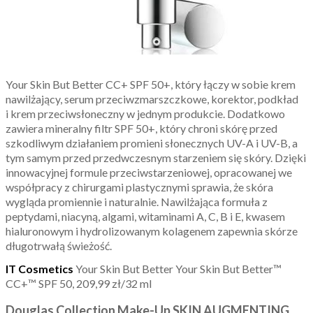
Your Skin But Better CC+ SPF 50+, który łączy w sobie krem
nawilżający, serum przeciwzmarszczkowe, korektor, podkład
i krem przeciwsłoneczny w jednym produkcie. Dodatkowo
zawiera mineralny filtr SPF 50+, który chroni skórę przed
szkodliwym działaniem promieni słonecznych UV-A i UV-B, a
tym samym przed przedwczesnym starzeniem się skóry. Dzięki
innowacyjnej formule przeciwstarzeniowej, opracowanej we
współpracy z chirurgami plastycznymi sprawia, że skóra
wygląda promiennie i naturalnie. Nawilżająca formuła z
peptydami, niacyną, algami, witaminami A, C, B i E, kwasem
hialuronowym i hydrolizowanym kolagenem zapewnia skórze
długotrwałą świeżość.
IT Cosmetics
Your Skin But Better Your Skin But Better™
CC+™ SPF 50, 209,99 zł/32 ml
Douglas Collection Make-Up SKIN AUGMENTING