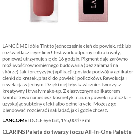
LANCÔME Idôle Tint to jednocześnie cień do powiek, róż lub
rozświetlacz i eye-liner! Jest wodoodporny i ultra trwały,
ponieważ utrzymuje się do 16 godzin. Pigment daje zarówno
możliwość równomiernego budowania (bez załamań na
skórze), jak i precyzyjnej aplikacji (posiada podwójny aplikator:
cienki do kresek, płaski do powiek i policzków). Rewolucja i
rewelacja w jednym. Dzięki niej błyskawicznie stworzysz
kreatywny i trwały make-up. Z elastycznym aplikatorem
komfortowo naniesiesz kosmetyk m.in. na powieki i policzki –
uzyskując subtelny efekt albo pełne krycie. Możesz go
blendować, rozcierać i nakładać, jak i gdzie chcesz.
LANCÔME
IDÔLE eye tint, 195,00zł/9 ml
CLARINS
Paleta do twarzy i oczu All-In-One Palette