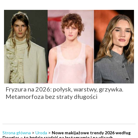
Fryzura na 2026: połysk, warstwy, grzywka.
Metamorfoza bez straty długości
Strona główna
>
Uroda
>
Nowe makijażowe trendy 2026 według
Douglas – to będzie rządzić na Instagramie i na ulicach