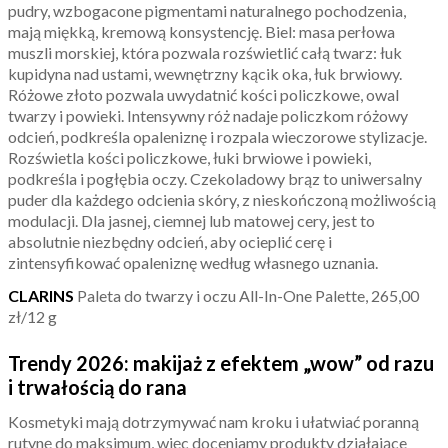
pudry, wzbogacone pigmentami naturalnego pochodzenia,
mają miękką, kremową konsystencję. Biel: masa perłowa
muszli morskiej, która pozwala rozświetlić całą twarz: łuk
kupidyna nad ustami, wewnętrzny kącik oka, łuk brwiowy.
Różowe złoto pozwala uwydatnić kości policzkowe, owal
twarzy i powieki. Intensywny róż nadaje policzkom różowy
odcień, podkreśla opaleniznę i rozpala wieczorowe stylizacje.
Rozświetla kości policzkowe, łuki brwiowe i powieki,
podkreśla i pogłębia oczy. Czekoladowy brąz to uniwersalny
puder dla każdego odcienia skóry, z nieskończoną możliwością
modulacji. Dla jasnej, ciemnej lub matowej cery, jest to
absolutnie niezbędny odcień, aby ocieplić cerę i
zintensyfikować opaleniznę według własnego uznania.
CLARINS
Paleta do twarzy i oczu All-In-One Palette, 265,00
zł/12 g
Trendy 2026: makijaż z efektem „wow” od razu
i trwałością do rana
Kosmetyki mają dotrzymywać nam kroku i ułatwiać poranną
rutynę do maksimum, więc doceniamy produkty działające