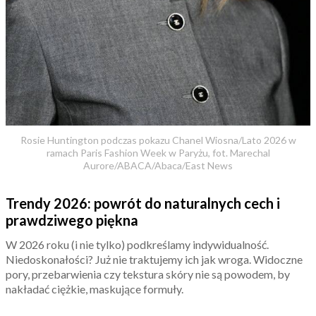
Rosie Huntington podczas pokazu Chanel Wiosna/Lato 2026 w
ramach Paris Fashion Week w Paryżu, fot. Marechal
Aurore/ABACA/Abaca/East News
Trendy 2026: powrót do naturalnych cech i
prawdziwego piękna
W 2026 roku (i nie tylko) podkreślamy indywidualność.
Niedoskonałości? Już nie traktujemy ich jak wroga. Widoczne
pory, przebarwienia czy tekstura skóry nie są powodem, by
nakładać ciężkie, maskujące formuły.