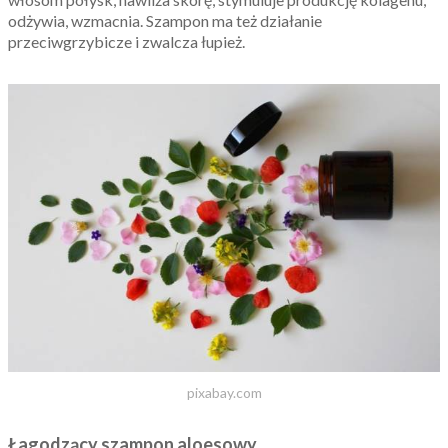
odżywia, wzmacnia. Szampon ma też działanie
przeciwgrzybicze i zwalcza łupież.
pixabay.com
Łagodzący szampon aloesowy