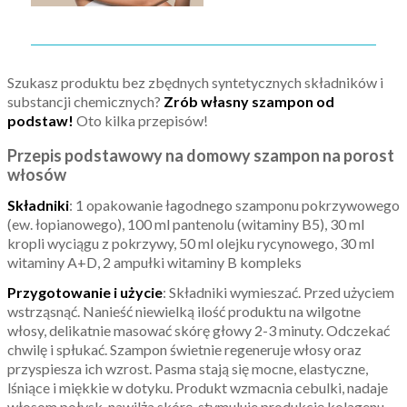
Szukasz produktu bez zbędnych syntetycznych składników i
substancji chemicznych?
Zrób własny szampon od
podstaw!
Oto kilka przepisów!
Przepis podstawowy na domowy szampon na porost
włosów
Składniki
: 1 opakowanie łagodnego szamponu pokrzywowego
(ew. łopianowego), 100 ml pantenolu (witaminy B5), 30 ml
kropli wyciągu z pokrzywy, 50 ml olejku rycynowego, 30 ml
witaminy A+D, 2 ampułki witaminy B kompleks
Przygotowanie i użycie
: Składniki wymieszać. Przed użyciem
wstrząsnąć. Nanieść niewielką ilość produktu na wilgotne
włosy, delikatnie masować skórę głowy 2-3 minuty. Odczekać
chwilę i spłukać. Szampon świetnie regeneruje włosy oraz
przyspiesza ich wzrost. Pasma stają się mocne, elastyczne,
lśniące i miękkie w dotyku. Produkt wzmacnia cebulki, nadaje
włosom połysk, nawilża skórę, stymuluje produkcję kolagenu,