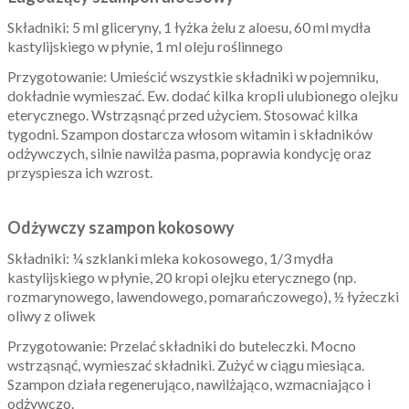
Składniki: 5 ml gliceryny, 1 łyżka żelu z aloesu, 60 ml mydła
kastylijskiego w płynie, 1 ml oleju roślinnego
Przygotowanie: Umieścić wszystkie składniki w pojemniku,
dokładnie wymieszać. Ew. dodać kilka kropli ulubionego olejku
eterycznego. Wstrząsnąć przed użyciem. Stosować kilka
tygodni. Szampon dostarcza włosom witamin i składników
odżywczych, silnie nawilża pasma, poprawia kondycję oraz
przyspiesza ich wzrost.
Odżywczy szampon kokosowy
Składniki: ¼ szklanki mleka kokosowego, 1/3 mydła
kastylijskiego w płynie, 20 kropi olejku eterycznego (np.
rozmarynowego, lawendowego, pomarańczowego), ½ łyżeczki
oliwy z oliwek
Przygotowanie: Przelać składniki do buteleczki. Mocno
wstrząsnąć, wymieszać składniki. Zużyć w ciągu miesiąca.
Szampon działa regenerująco, nawilżająco, wzmacniająco i
odżywczo.