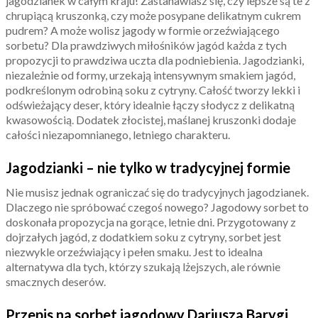
jagodzianek w całym kraju! Zastanawiasz się, czy lepsze są te z
chrupiącą kruszonką, czy może posypane delikatnym cukrem
pudrem? A może wolisz jagody w formie orzeźwiającego
sorbetu? Dla prawdziwych miłośników jagód każda z tych
propozycji to prawdziwa uczta dla podniebienia. Jagodzianki,
niezależnie od formy, urzekają intensywnym smakiem jagód,
podkreślonym odrobiną soku z cytryny. Całość tworzy lekki i
odświeżający deser, który idealnie łączy słodycz z delikatną
kwasowością. Dodatek złocistej, maślanej kruszonki dodaje
całości niezapomnianego, letniego charakteru.
Jagodzianki – nie tylko w tradycyjnej formie
Nie musisz jednak ograniczać się do tradycyjnych jagodzianek.
Dlaczego nie spróbować czegoś nowego? Jagodowy sorbet to
doskonała propozycja na gorące, letnie dni. Przygotowany z
dojrzałych jagód, z dodatkiem soku z cytryny, sorbet jest
niezwykle orzeźwiający i pełen smaku. Jest to idealna
alternatywa dla tych, którzy szukają lżejszych, ale równie
smacznych deserów.
Przepis na sorbet jagodowy Dariusza Barygi