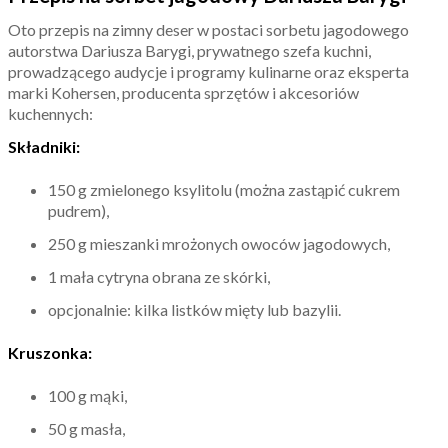
Oto przepis na zimny deser w postaci sorbetu jagodowego
autorstwa Dariusza Barygi, prywatnego szefa kuchni,
prowadzącego audycje i programy kulinarne oraz eksperta
marki Kohersen, producenta sprzętów i akcesoriów
kuchennych:
Składniki:
150 g zmielonego ksylitolu (można zastąpić cukrem
pudrem),
250 g mieszanki mrożonych owoców jagodowych,
1 mała cytryna obrana ze skórki,
opcjonalnie: kilka listków mięty lub bazylii.
Kruszonka:
100 g mąki,
50 g masła,