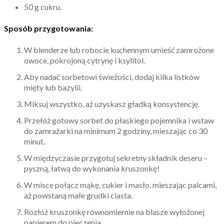
50 g cukru.
Sposób przygotowania:
W blenderze lub robocie kuchennym umieść zamrożone
owoce, pokrojoną cytrynę i ksylitol.
Aby nadać sorbetowi świeżości, dodaj kilka listków
mięty lub bazylii.
Miksuj wszystko, aż uzyskasz gładką konsystencję.
Przełóż gotowy sorbet do płaskiego pojemnika i wstaw
do zamrażarki na minimum 2 godziny, mieszając co 30
minut.
W międzyczasie przygotuj sekretny składnik deseru –
pyszną, łatwą do wykonania kruszonkę!
W misce połącz mąkę, cukier i masło, mieszając palcami,
aż powstaną małe grudki ciasta.
Rozłóż kruszonkę równomiernie na blasze wyłożonej
papierem do pieczenia.