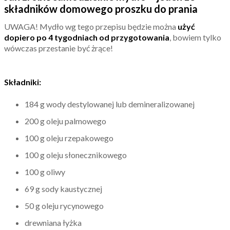
składników domowego proszku do prania
UWAGA! Mydło wg tego przepisu będzie można
użyć
dopiero po 4 tygodniach od przygotowania
, bowiem tylko
wówczas przestanie być żrące!
Składniki:
184 g wody destylowanej lub demineralizowanej
200 g oleju palmowego
100 g oleju rzepakowego
100 g oleju słonecznikowego
100 g oliwy
69 g sody kaustycznej
50 g oleju rycynowego
drewniana łyżka