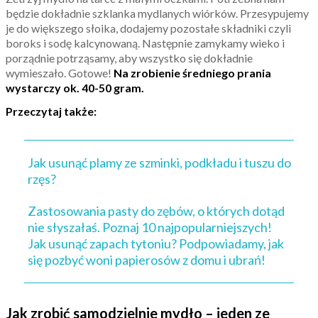
będzie dokładnie szklanka mydlanych wiórków. Przesypujemy
je do większego słoika, dodajemy pozostałe składniki czyli
boroks i sodę kalcynowaną. Następnie zamykamy wieko i
porządnie potrząsamy, aby wszystko się dokładnie
wymieszało. Gotowe!
Na zrobienie średniego prania
wystarczy ok. 40-50 gram.
Przeczytaj także:
Jak usunąć plamy ze szminki, podkładu i tuszu do
rzęs?
Zastosowania pasty do zębów, o których dotąd
nie słyszałaś. Poznaj 10 najpopularniejszych!
Jak usunąć zapach tytoniu? Podpowiadamy, jak
się pozbyć woni papierosów z domu i ubrań!
Jak zrobić samodzielnie mydło – jeden ze