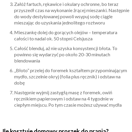
Załóż fartuch, rękawice i okulary ochronne, bo teraz
przyszedł czas na wykonanie żrącej mieszanki. Następnie
do wody destylowanej powoli wsypuj sodę ciągle
mieszając do uzyskania jednolitego roztworu
Mieszankę dolej do gorących olejów – temperatura
całości to nadal ok. 50 stopni Celsjusza
Całość blenduj, aż nie uzyska konsystencji błota. To
powinno się wydarzyć po około 20-30 minutach
blendowania
„Błoto” przelej do foremek kształtem przypominającym
mydło, szczelnie okryj (folia plus ręcznik) i odstaw na
dobę
Następnie wyjmij zastygłą masę z foremek, owiń
ręcznikiem papierowym i odstaw na 4 tygodnie w
ciepłym miejscu. Po tym czasie możesz używać mydła
Ile kosztuje domowy proszek do prania?