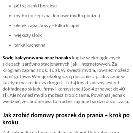
pół szklanki boraksu
mydło (przepis na domowe mydło poniżej)
olejek zapachowy – kilka kropel
większy słoik
tarka kuchenna
Sodę kalcynowaną oraz boraks
kupisz w ekologicznych
sklepach, zarówno stacjonarnych, jak i internetowych. Za
kilogram zapłacisz ok. 10 zł. W kwestii mydła, również możesz
kupić gotowe. Wersję ekologiczną dostaniesz praktycznie w
każdym markecie czy drogerii. Tutaj koszt zależny jest od
dokładnego składu, firmy i konsystencji (od 4 zł nawet do 40
zł). Ale również mydło możesz zrobić sama. Powinnaś jednak
wiedzieć, że choć nie jest to trudne, zajmuje bardzo dużo czasu.
Jak zrobić domowy proszek do prania – krok po
kroku
Zetrzyj mydło na tarce z małymi oczkami. Potrzebna nam